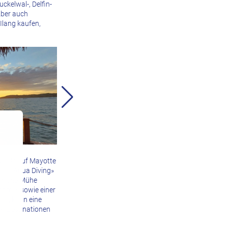
kelwal-, Delfin-
Aber auch
-Ilang kaufen,
us als auf Mayotte
ter «Aqua Diving»
egliche Mühe
omie, sowie einer
hat, kann eine
en Destinationen