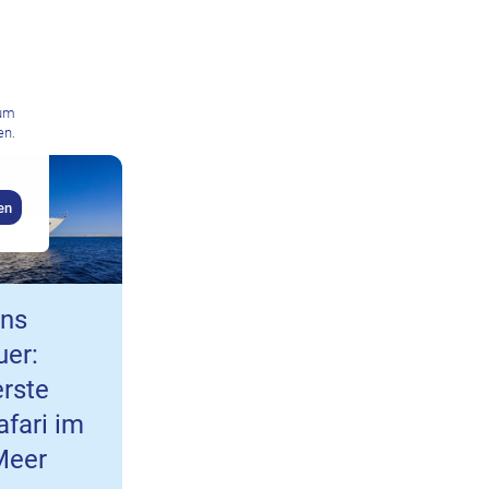
zum
en.
en
ins
er:
rste
fari im
Meer