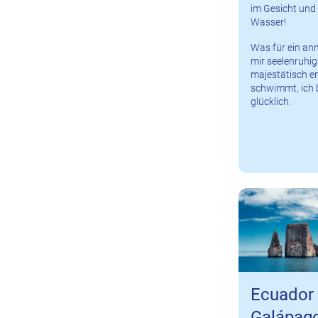
im Gesicht und
Wasser!
Was für ein anm
mir seelenruhi
majestätisch e
schwimmt, ich b
glücklich.
Ecuador
Galápag