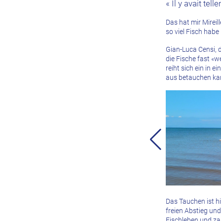
« Il y avait te
Das hat mir Mirei
so viel Fisch hab
Gian-Luca Censi, d
die Fische fast «
reiht sich ein in
aus betauchen kan
Das Tauchen ist h
freien Abstieg un
Fischleben und zah