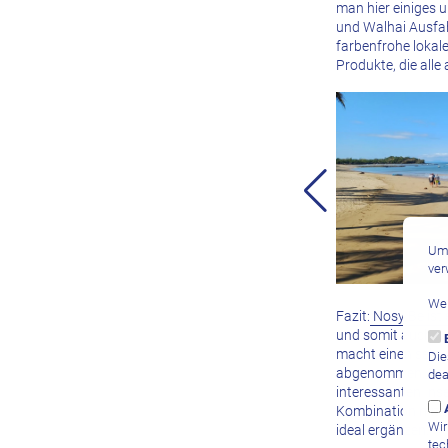
man hier einiges 
und Walhai Ausfa
farbenfrohe lokale
Produkte, die all
Um 
ver
Wei
Fazit:
Nosy Be ist 
und somit auch me
macht einen sehr 
Die
abgenommen. Das 
dea
interessanten Inse
Kombination mit d
Wir
ideal ergänzen.
tec