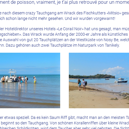
llement de poisson, vraiment, je t’ai plus retrouvé pour un mome
lle nach diesem crazy Tauchgang am Wrack des Fischkutters «Mitsio» gesa
e ich schon lange nicht mehr gesehen. Und wir wurden vorgewarnt!
er Hoteldirektor unseres Hotels «Le Corail Noir» hat uns gesagt, man müs
wegschieben». Das Wrack wurde Anfang der 2000-er Jahre als künstliches 
 eine Auswahl von gut 20 Tauchplätzen an der Westküste von Nosy Be, wel
n. Dazu gehören auch zwei Tauchplätze im Naturpark von Tanikely.
ier etwas speziell. Da es kein Saum Riff gibt, macht man an den meisten 
d beginnt so den Tauchgang. Von schönen Korallenriffen über kleine Wrack
lreichen Schildkröten, wird dem Taucher aber sehr viel geboten. Die Sicht 