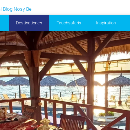
n! Blog Nosy Be
Destinationen
Tauchsafaris
Inspiration