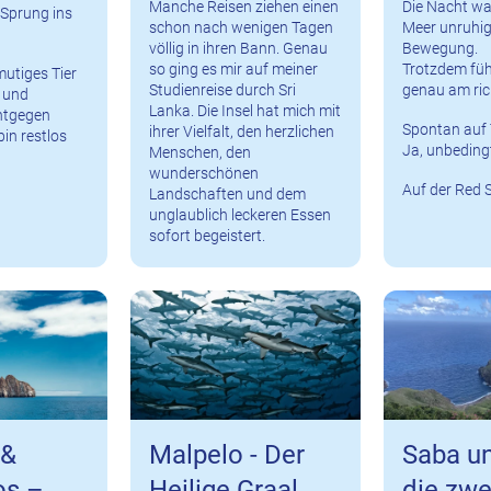
Manche Reisen ziehen einen
Die Nacht wa
 Sprung ins
schon nach wenigen Tagen
Meer unruhig
völlig in ihren Bann. Genau
Bewegung.
so ging es mir auf meiner
Trotzdem füh
utiges Tier
Studienreise durch Sri
genau am ric
g und
Lanka. Die Insel hat mich mit
ntgegen
Spontan auf 
ihrer Vielfalt, den herzlichen
in restlos
Ja, unbeding
Menschen, den
wunderschönen
Auf der Red S
Landschaften und dem
unglaublich leckeren Essen
sofort begeistert.
 &
Malpelo - Der
Saba un
os –
Heilige Graal
die zwe