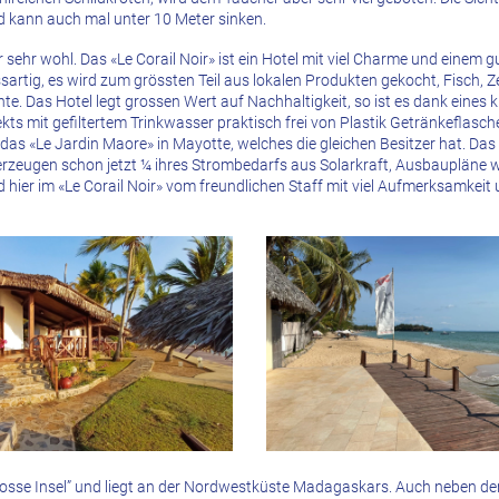
 kann auch mal unter 10 Meter sinken.
r sehr wohl. Das «Le Corail Noir» ist ein Hotel mit viel Charme und einem 
sartig, es wird zum grössten Teil aus lokalen Produkten gekocht, Fisch, Z
. Das Hotel legt grossen Wert auf Nachhaltigkeit, so ist es dank eines k
kts mit gefiltertem Trinkwasser praktisch frei von Plastik Getränkeflaschen
das «Le Jardin Maore» in Mayotte, welches die gleichen Besitzer hat. Das 
 erzeugen schon jetzt ¼ ihres Strombedarfs aus Solarkraft, Ausbaupläne
rd hier im «Le Corail Noir» vom freundlichen Staff mit viel Aufmerksamkei
rosse Insel” und liegt an der Nordwestküste Madagaskars. Auch neben 