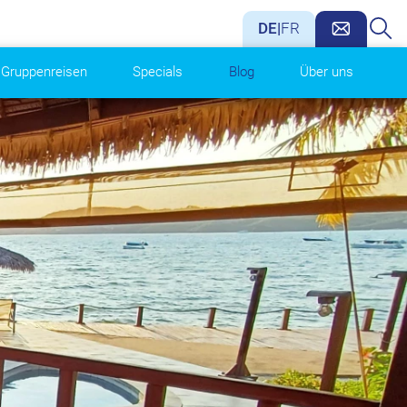
DE
|
FR
Gruppenreisen
Specials
Blog
Über uns