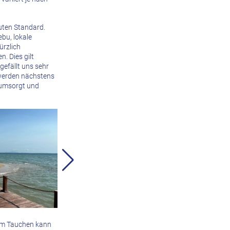
guten Standard.
ebu, lokale
ürzlich
. Dies gilt
gefällt uns sehr
 werden nächstens
t umsorgt und
dem Tauchen kann