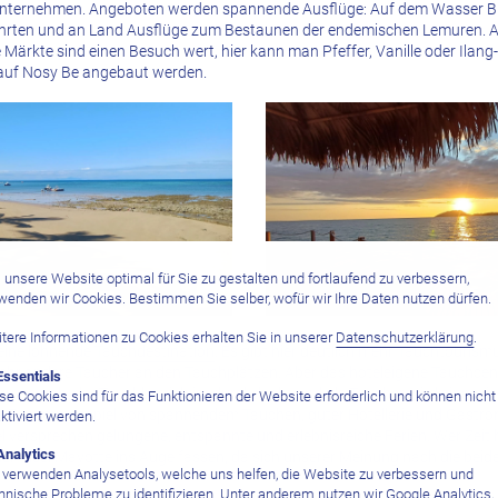
unternehmen. Angeboten werden spannende Ausflüge: Auf dem Wasser Buc
hrten und an Land Ausflüge zum Bestaunen der endemischen Lemuren. 
 Märkte sind einen Besuch wert, hier kann man Pfeffer, Vanille oder Ilang
e auf Nosy Be angebaut werden.
unsere Website optimal für Sie zu gestalten und fortlaufend zu verbessern,
wenden wir Cookies. Bestimmen Sie selber, wofür wir Ihre Daten nutzen dürfen.
tere Informationen zu Cookies erhalten Sie in unserer
Datenschutzerklärung
.
eine lohnende Tauchdestination
. Es gibt hier deutlich mehr Tauchtourism
hr andere Taucher an den Tauchplätzen. Aber das hoteleigene Tauchcen
Essentials
guten Job, der Tauchbetrieb ist durchdacht und als Taucher wird einem j
se Cookies sind für das Funktionieren der Website erforderlich und können nicht
Zusammenspiel von spannendem Tauchen, guter Hotellerie und Gastron
ktiviert werden.
l versprechen gelungene, entspannte und erlebnisreiche Ferien. Wer Zeit 
Analytics
er Insel Mayotte ins Auge fassen, da sich unserer Meinung nach die beid
 verwenden Analysetools, welche uns helfen, die Website zu verbessern und
hnische Probleme zu identifizieren. Unter anderem nutzen wir Google Analytics,