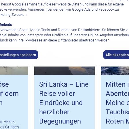
 heisst Google sammelt auf dieser Website Daten und kann diese für eigene
cke verwenden. Ausserdem verwenden wir Google Ads und Facebook zu
keting-Zwecken.
Embeds
 verwenden Social Media Tools und Dienste von Drittanbietern. So können Sie 
spiel Inhalte von Instagram oder Grafiken auf unserem Online-Angebot anschau
urch kann Ihre IP-Adresse an diese Drittanbieter übertragen werden.
instellungen speichern
Alle akzeptier
öse
Sri Lanka – Eine
Mitten 
uf dem
Reise voller
Abenteu
n
Eindrücke und
Meine e
herzlicher
Tauchsa
Begegnungen
Roten 
i! Hektik
ites Grinsen