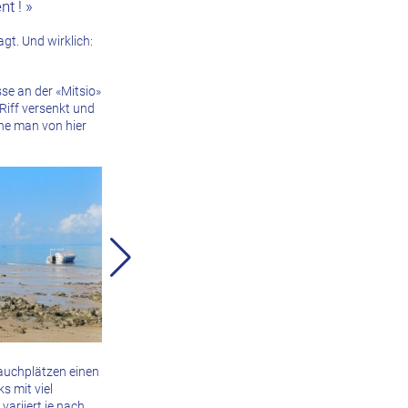
nt ! »
gt. Und wirklich:
se an der «Mitsio»
Riff versenkt und
che man von hier
Tauchplätzen einen
s mit viel
variiert je nach