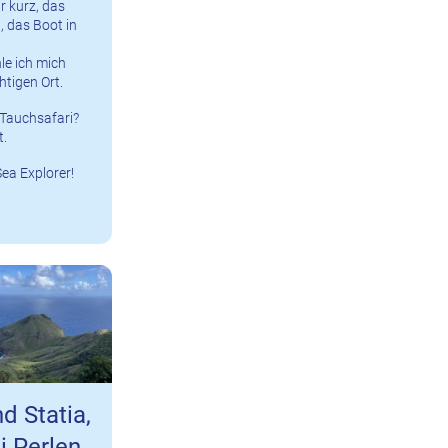
r kurz, das
, das Boot in
le ich mich
htigen Ort.
Tauchsafari?
t.
ea Explorer!
d Statia,
i Perlen