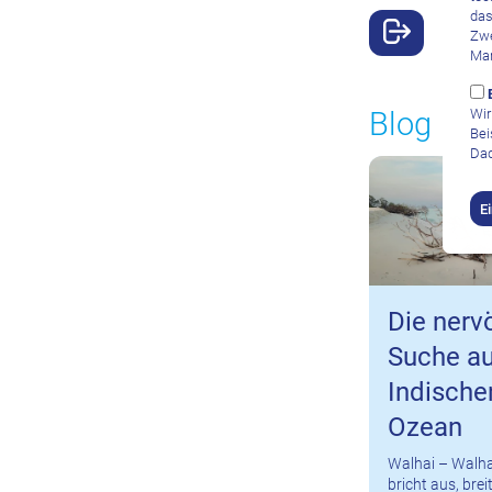
das
Zwe
Mar
Blog
Wir
Bei
Dad
E
Die nerv
Suche a
Indische
Ozean
Walhai – Walha
bricht aus, bre