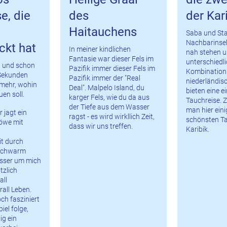
e, die
des
der Kar
Haitauchens
Saba und Sta
Nachbarinseln
ckt hat
In meiner kindlichen
nah stehen u
Fantasie war dieser Fels im
unterschiedli
– und schon
Pazifik immer dieser Fels im
Kombination 
Sekunden
Pazifik immer der "Real
niederländis
 mehr, wohin
Deal". Malpelo Island, du
bieten eine e
uen soll.
karger Fels, wie du da aus
Tauchreise. Z
der Tiefe aus dem Wasser
man hier eini
 jagt ein
ragst - es wird wirkllich Zeit,
schönsten T
löwe mit
dass wir uns treffen.
Karibik.
t durch
 Schwarm
sser um mich
tzlich
all
all Leben.
ch fasziniert
el folge,
ig ein