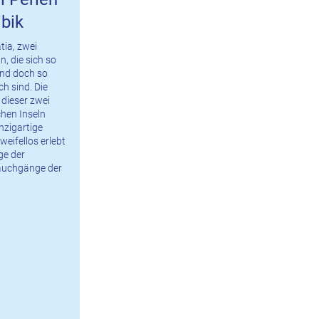
ibik
tia, zwei
, die sich so
nd doch so
ch sind. Die
dieser zwei
chen Inseln
inzigartige
weifellos erlebt
ge der
auchgänge der