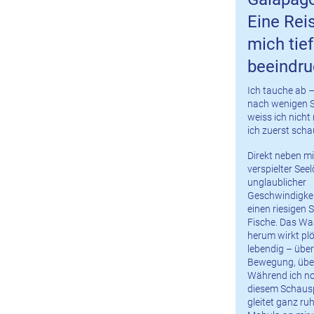
Eine Reis
mich tief
beeindru
Ich tauche ab 
nach wenigen 
weiss ich nicht
ich zuerst scha
Direkt neben mir
verspielter See
unglaublicher
Geschwindigkei
einen riesigen
Fische. Das Wa
herum wirkt plö
lebendig – über
Bewegung, über
Während ich no
diesem Schauspi
gleitet ganz ruh