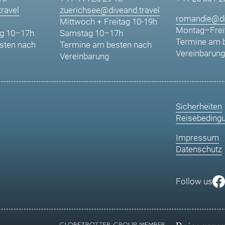
ravel
zuerichsee@diveand.travel
romandie@di
Mittwoch + Freitag 10-19h
Montag–Frei
g 10–17h
Samstag 10–17h
Termine am 
sten nach
Termine am besten nach
Vereinbarung
Vereinbarung
Sicherheiten
Reisebeding
Impressum
Datenschutz
Follow us