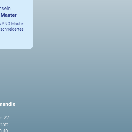
nseln
 Master
s PNG Master
eschneidertes
mandie
e 22
matt
0 40