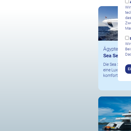
Wir
tec
das
Zwe
Mar
Wir
Ägypten
Bei
Dad
Sea Serpent
Die Sea Serpent
E
eine Luxusyach
komfortabel und