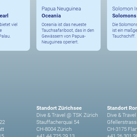
Papua Neuguinea
Solomon I
earl
Oceania
Solomons
bietet viel
Oceania ist das neueste
Die Solomon
e
Tauchsafariboot, das in den
ist ein maßg
Palau.
Gewässern von Papua-
Tauchschiff.
Neuguinea operiert.
Standort Zürichsee
Standort Ro
Dive & Travel @ TSK Zürich
Dive & Travel
 22
Stauffacherquai 54
Gfellerstrass
tt
CH-8004 Zürich
CH-3175 Fla
15
+41 44 725 29 13
+41 26 301 2