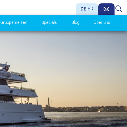
DE
|
FR
Gruppenreisen
Specials
Blog
Über uns