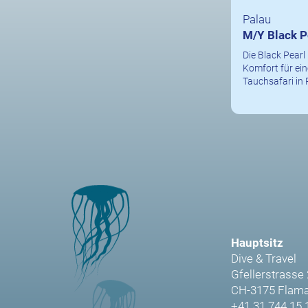
Palau
M/Y Black P
Die Black Pearl 
Komfort für ein
Tauchsafari in 
Hauptsitz
Dive & Travel
Gfellerstrasse
CH-3175 Flama
+41 31 744 15 