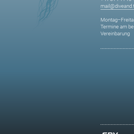
mail@diveand.t
Montag–Freita
Termine am be
Vereinbarung