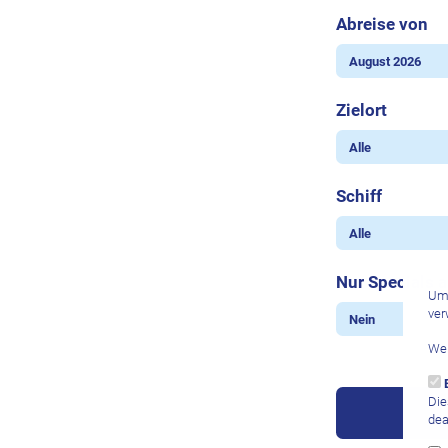
Abreise von
Zielort
Schiff
Nur Specials 
Um 
ver
Wei
Die
dea