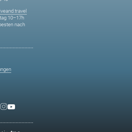
veand.travel
tag 10–17h
besten nach
ungen