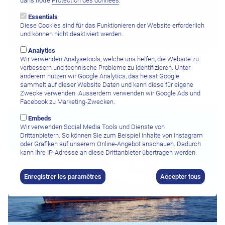
dans notre
Protection des données
.
Essentials
Diese Cookies sind für das Funktionieren der Website erforderlich
und können nicht deaktiviert werden.
Analytics
Quino el Guardian
Wir verwenden Analysetools, welche uns helfen, die Website zu
verbessern und technische Probleme zu identifizieren. Unter
Le Quino el Guardian, conçu pour la recherche scientifique,
anderem nutzen wir Google Analytics, das heisst Google
propose aussi des croisières de plongée.
sammelt auf dieser Website Daten und kann diese für eigene
Zwecke verwenden. Ausserdem verwenden wir Google Ads und
Facebook zu Marketing-Zwecken.
Embeds
Wir verwenden Social Media Tools und Dienste von
Drittanbietern. So können Sie zum Beispiel Inhalte von Instagram
oder Grafiken auf unserem Online-Angebot anschauen. Dadurch
kann Ihre IP-Adresse an diese Drittanbieter übertragen werden.
Enregistrer les paramètres
Accepter tous