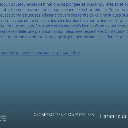
 aucun doute l’une des destinations de plongée les plus singulières et les 
ritable récompense pour quiconque recherche l’extraordinaire. Que vous s
neuses et majestueuses, glisser à travers des forêts de kelp mystiques ou
: nous vous emmenons sur les sites les plus fascinants des îles d’Aran et de
l'Atlantique pouvant être rudes et les capacités locales étant volontairem
ance familiale, une planification sur mesure est essentielle. Contactez-
sé – nous concevrons votre voyage de plongée individuel en Irlande grâce
tenant d'un rendez-vous conseil personnalisé.