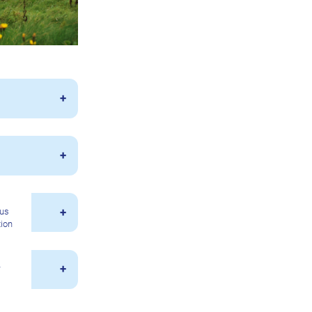
ous
tion
n