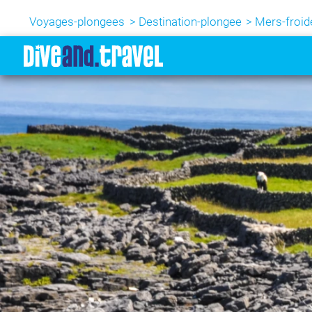
Voyages-plongees
Destination-plongee
Mers-froid