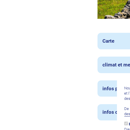
Carte
climat et me
infos plong
Nou
et 
des
De 
infos de vo
de
Die