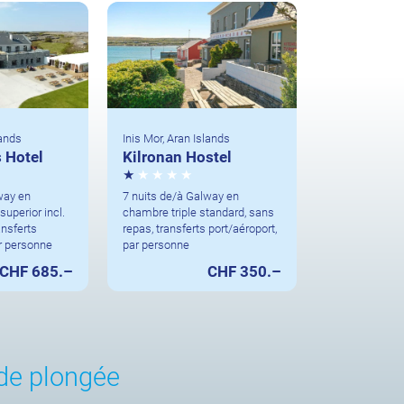
lands
Inis Mor, Aran Islands
s Hotel
Kilronan Hostel
way en
7 nuits de/à Galway en
uperior incl.
chambre triple standard, sans
ansferts
repas, transferts port/aéroport,
ar personne
par personne
CHF 685.–
CHF 350.–
de plongée