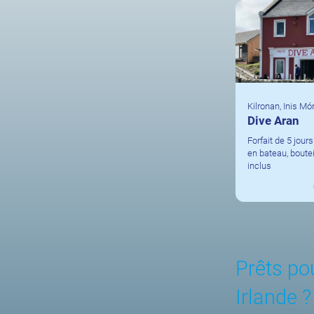
Kilronan, Inis Mó
Dive Aran
Forfait de 5 jour
en bateau, boute
inclus
Prêts po
Irlande ?