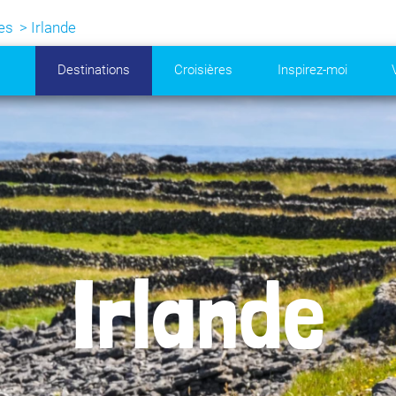
es
Irlande
Destinations
Croisières
Inspirez-moi
Irlande