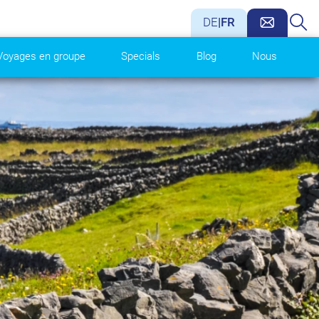
DE
|
FR
Voyages en groupe
Specials
Blog
Nous