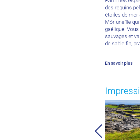
Parmi les espè
des requins pè
étoiles de mer
Mór une île qui
gaélique. Vous
sauvages et var
de sable fin, pr
En savoir plus
Impressi