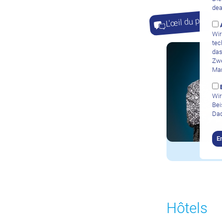
dea
L'œil du pro
Wir
tec
das
Zwe
Mar
Wir
Bei
Dad
E
Hôtels