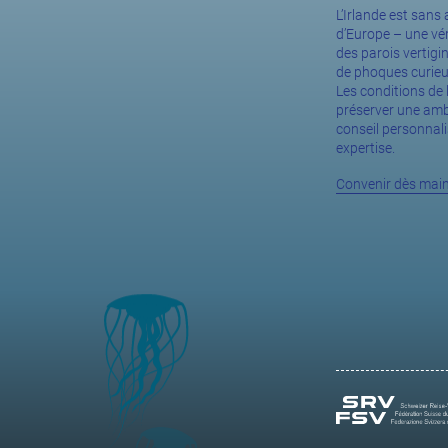
L’Irlande est sans
d’Europe – une vé
des parois vertigi
de phoques curieux 
Les conditions de 
préserver une ambi
conseil personnali
expertise.
Convenir dès main