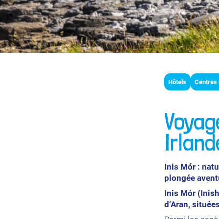
Hôtels
Centres 
Voyag
Irland
Inis Mór : nat
plongée avent
Inis Mór (Inis
d’Aran, situées