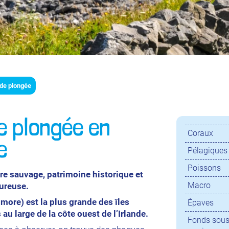
de plongée
e plongée en
Coraux
e
Pélagiques
Poissons
ure sauvage, patrimoine historique et
Macro
ureuse.
hmore) est la plus grande des îles
Épaves
 au large de la côte ouest de l’Irlande.
Fonds sous