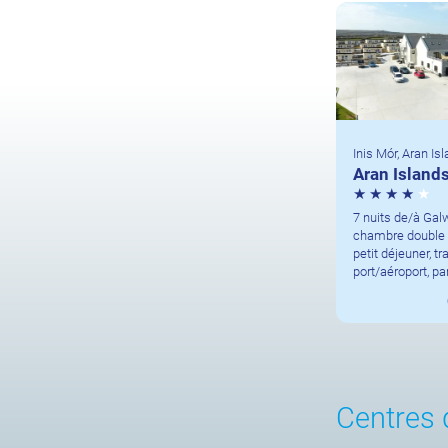
Inis Mór, Aran Is
Aran Island
7 nuits de/à Gal
chambre double s
petit déjeuner, tr
port/aéroport, p
Centres 