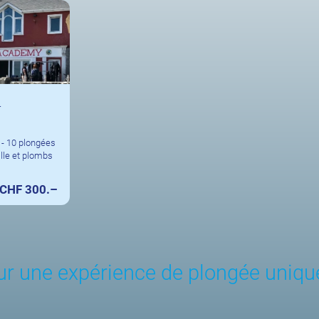
r
s - 10 plongées
ille et plombs
CHF 300.–
ur une expérience de plongée uniqu