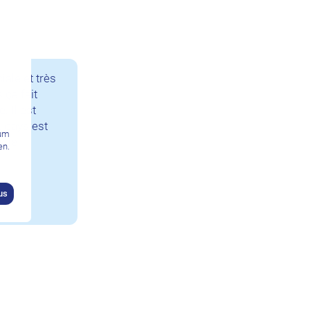
iale et très
 ça fait
. Il est
 pays est
zum
s je
en.
us