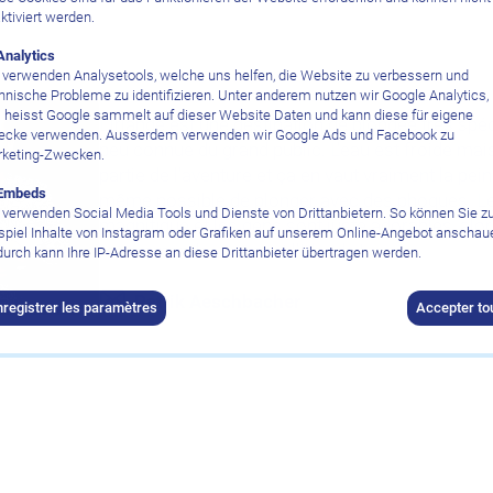
ktiviert werden.
Analytics
 verwenden Analysetools, welche uns helfen, die Website zu verbessern und
hnische Probleme zu identifizieren. Unter anderem nutzen wir Google Analytics,
 heisst Google sammelt auf dieser Website Daten und kann diese für eigene
L’Irlande est une destination de plongée très spéc
cke verwenden. Ausserdem verwenden wir Google Ads und Facebook zu
peu connue du grand public. L’eau est froide mais
keting-Zwecken.
partie de l’aventure et ça en vaut vraiment la peine
Embeds
même possible de plonger avec des phoques. Le
 verwenden Social Media Tools und Dienste von Drittanbietern. So können Sie 
magnifique et les gens sont juste adorables, alor
spiel Inhalte von Instagram oder Grafiken auf unserem Online-Angebot anschau
recommande vivement l’Irlande !
urch kann Ihre IP-Adresse an diese Drittanbieter übertragen werden.
Patrik Aeschbacher
nregistrer les paramètres
Accepter to