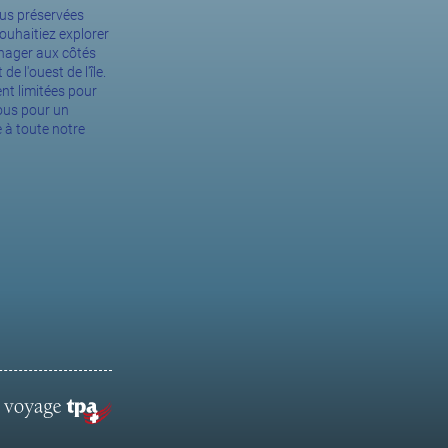
plus préservées
ouhaitiez explorer
 nager aux côtés
 l'ouest de l'île.
ent limitées pour
nous pour un
 à toute notre