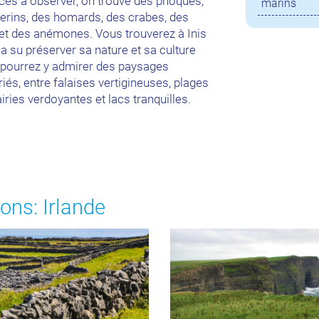
ces à observer, on trouve des phoques,
marins
lerins, des homards, des crabes, des
 et des anémones. Vous trouverez à Inis
 a su préserver sa nature et sa culture
 pourrez y admirer des paysages
iés, entre falaises vertigineuses, plages
airies verdoyantes et lacs tranquilles.
ons: Irlande