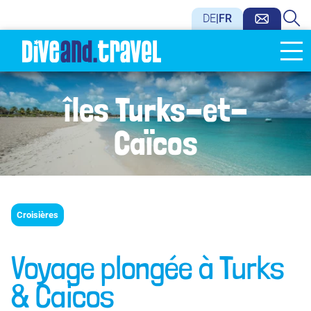
DE
|
FR
îles Turks-et-
Caïcos
Croisières
Voyage plongée à Turks
& Caicos