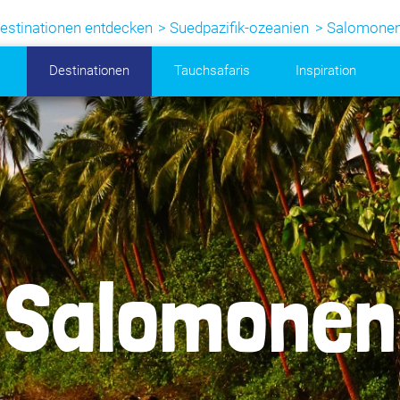
estinationen entdecken
Suedpazifik-ozeanien
Salomone
Destinationen
Tauchsafaris
Inspiration
Salomonen