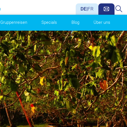
n
DE
|
FR
Gruppenreisen
Specials
Blog
Über uns