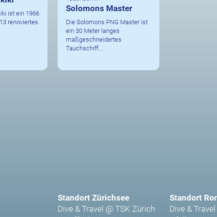
Solomons Master
iki ist ein 1966
13 renoviertes
Die Solomons PNG Master ist
ein 30 Meter langes
maßgeschneidertes
Tauchschiff...
Standort Zürichsee
Standort Ro
Dive & Travel @ TSK Zürich
Dive & Travel