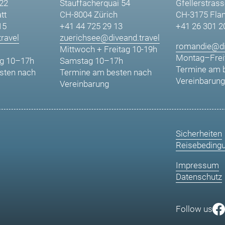
 22
Stauffacherquai 54
Gfellerstrass
tt
CH-8004 Zürich
CH-3175 Fla
15
+41 44 725 29 13
+41 26 301 2
ravel
zuerichsee@diveand.travel
romandie@di
Mittwoch + Freitag 10-19h
Montag–Frei
g 10–17h
Samstag 10–17h
Termine am 
sten nach
Termine am besten nach
Vereinbarung
Vereinbarung
Sicherheiten
Reisebeding
Impressum
Datenschutz
Follow us