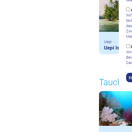
Wir
tec
das
Zwe
Mar
Uepi
Uepi Island 
Wir
Bei
Dad
E
Tauchce