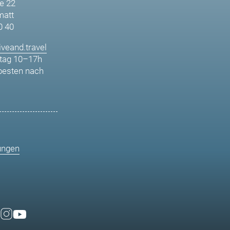
e 22
matt
0 40
veand.travel
tag 10–17h
besten nach
ungen