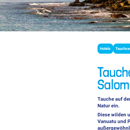
Hotels
Tauchce
Tauch
Salom
Tauche auf de
Natur ein.
Diese wilden 
Vanuatu und P
außergewöhnli