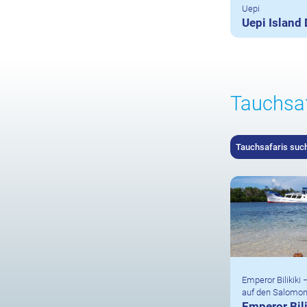
Uepi
Uepi Island 
Tauchsaf
Tauchsafaris suc
Emperor Bilikiki 
auf den Salomo
Emperor Bili