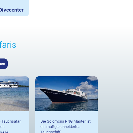
Divecenter
aris
hen
– Tauchsafari
Die Solomons PNG Master ist
nen
ein maßgeschneidertes
kiki
Tauchschiff.