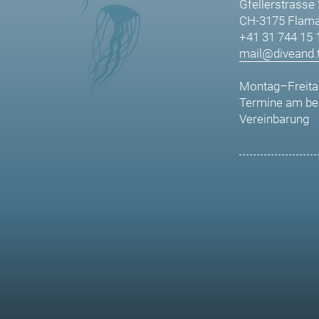
Gfellerstrasse
CH-3175 Flama
+41 31 744 15 
mail@diveand.t
Montag–Freita
Termine am be
Vereinbarung