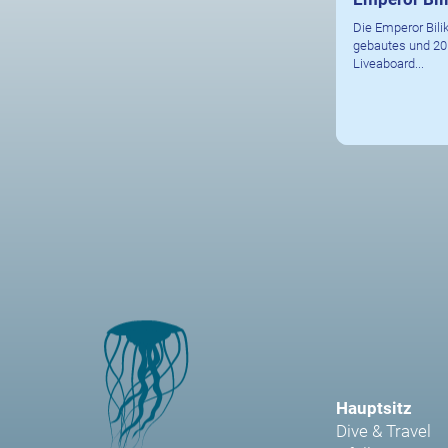
Die Emperor Bilik
gebautes und 20
Liveaboard...
Hauptsitz
Dive & Travel