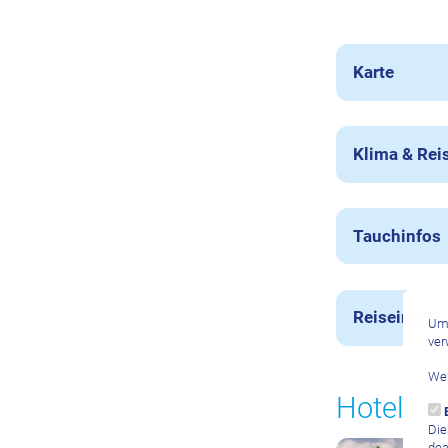
Karte
Klima & Rei
Tauchinfos
Reiseinfos
Um 
ver
Wei
Hotels
Die
dea