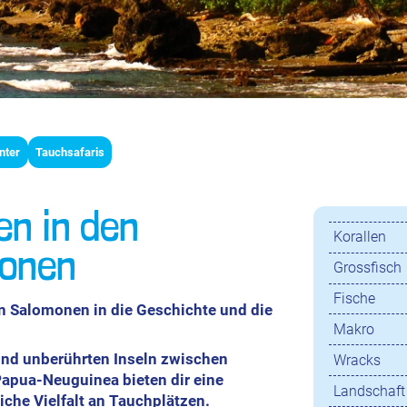
nter
Tauchsafaris
en in den
Korallen
onen
Grossfisch
Fische
n Salomonen in die Geschichte und die
Makro
und unberührten Inseln zwischen
Wracks
apua-Neuguinea bieten dir eine
Landschaft
che Vielfalt an Tauchplätzen.