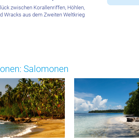
lück zwischen Korallenriffen, Höhlen,
nd Wracks aus dem Zweiten Weltkrieg
ionen: Salomonen