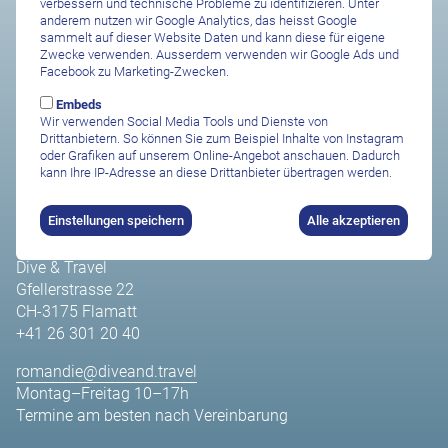
verbessern und technische Probleme zu identifizieren. Unter
anderem nutzen wir Google Analytics, das heisst Google
Standort Zürichsee
sammelt auf dieser Website Daten und kann diese für eigene
Dive & Travel @ TSK Zürich
Zwecke verwenden. Ausserdem verwenden wir Google Ads und
Facebook zu Marketing-Zwecken.
Stauffacherquai 54
CH-8004 Zürich
Embeds
+41 44 725 29 13
Wir verwenden Social Media Tools und Dienste von
Drittanbietern. So können Sie zum Beispiel Inhalte von Instagram
zuerichsee@diveand.travel
oder Grafiken auf unserem Online-Angebot anschauen. Dadurch
Mittwoch + Freitag 10-19h
kann Ihre IP-Adresse an diese Drittanbieter übertragen werden.
Samstag 10–17h
Termine am besten nach Vereinbarung
Einstellungen speichern
Alle akzeptieren
Standort Romandie
Dive & Travel
Gfellerstrasse 22
CH-3175 Flamatt
+41 26 301 20 40
romandie@diveand.travel
Montag–Freitag 10–17h
Termine am besten nach Vereinbarung