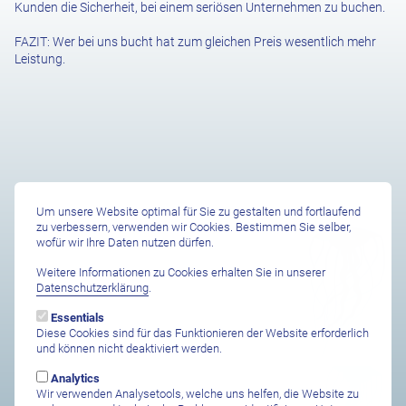
Kunden die Sicherheit, bei einem seriösen Unternehmen zu buchen.
FAZIT: Wer bei uns bucht hat zum gleichen Preis wesentlich mehr
Leistung.
Um unsere Website optimal für Sie zu gestalten und fortlaufend
zu verbessern, verwenden wir Cookies. Bestimmen Sie selber,
Hauptsitz
wofür wir Ihre Daten nutzen dürfen.
Dive & Travel
Weitere Informationen zu Cookies erhalten Sie in unserer
Gfellerstrasse 22
Datenschutzerklärung
.
CH-3175 Flamatt
Essentials
+41 31 744 15 15
Diese Cookies sind für das Funktionieren der Website erforderlich
mail@diveand.travel
und können nicht deaktiviert werden.
Analytics
Montag–Freitag 10–17h
Wir verwenden Analysetools, welche uns helfen, die Website zu
Termine am besten nach Vereinbarung