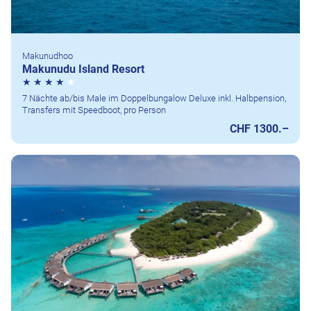
Makunudhoo
Makunudu Island Resort
7 Nächte ab/bis Male im Doppelbungalow Deluxe inkl. Halbpension,
Transfers mit Speedboot, pro Person
CHF 1300.–