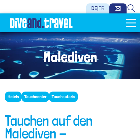
DE
|
FR
Malediven
Hotels
Tauchcenter
Tauchsafaris
Tauchen auf den
Malediven -