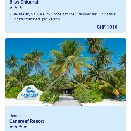
Bliss Dhigurah
7 Nächte ab/bis Male im Doppelzimmer Standard inkl. Frühstück,
Flughafentransfers, pro Person
CHF 1016.–
Herathera
Canareef Resort