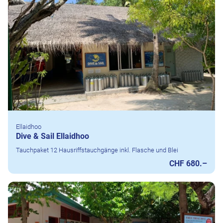
Ellaidhoo
Dive & Sail Ellaidhoo
Tauchpaket 12 Hausriffstauchgänge inkl. Flasche und Blei
CHF 680.–