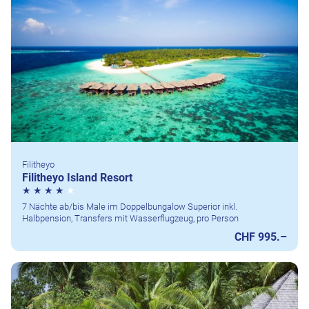
Filitheyo
Filitheyo Island Resort
7 Nächte ab/bis Male im Doppelbungalow Superior inkl.
Halbpension, Transfers mit Wasserflugzeug, pro Person
CHF 995.–