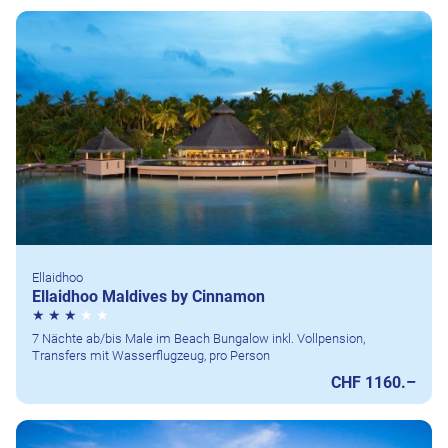
Ellaidhoo
Ellaidhoo Maldives by Cinnamon
7 Nächte ab/bis Male im Beach Bungalow inkl. Vollpension,
Transfers mit Wasserflugzeug, pro Person
CHF 1160.–