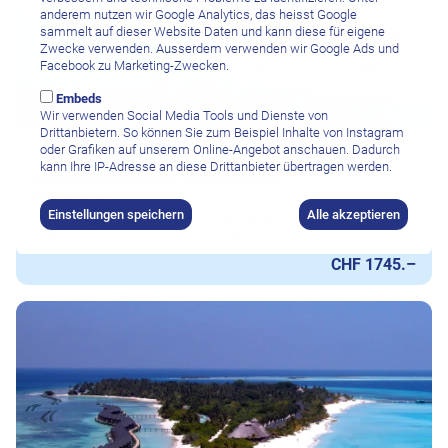
anderem nutzen wir Google Analytics, das heisst Google
sammelt auf dieser Website Daten und kann diese für eigene
Zwecke verwenden. Ausserdem verwenden wir Google Ads und
Facebook zu Marketing-Zwecken.
Embeds
Wir verwenden Social Media Tools und Dienste von
Drittanbietern. So können Sie zum Beispiel Inhalte von Instagram
oder Grafiken auf unserem Online-Angebot anschauen. Dadurch
Komandoo
kann Ihre IP-Adresse an diese Drittanbieter übertragen werden.
Komandoo Maldives Island Resort
Einstellungen speichern
Alle akzeptieren
7 Nächte ab/bis Male im Doppelzimmer Beach Villa inkl.
Vollpension, Transfers mit Wasserflugzeug, pro Person
CHF 1745.–