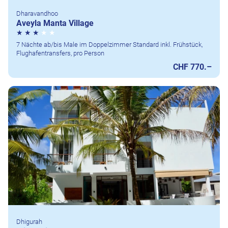
Dharavandhoo
Aveyla Manta Village
7 Nächte ab/bis Male im Doppelzimmer Standard inkl. Frühstück,
Flughafentransfers, pro Person
CHF 770.–
Dhigurah