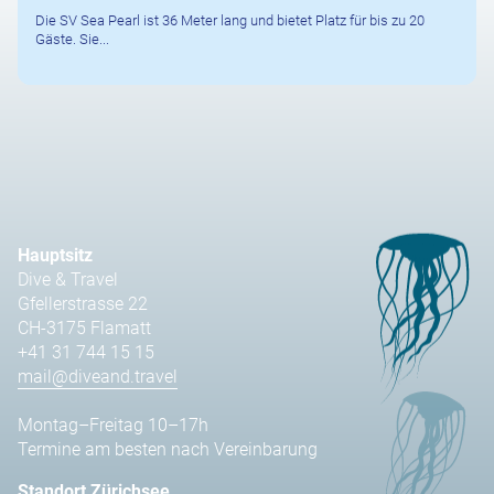
Die SV Sea Pearl ist 36 Meter lang und bietet Platz für bis zu 20
Gäste. Sie...
Hauptsitz
Dive & Travel
Gfellerstrasse 22
CH-3175 Flamatt
+41 31 744 15 15
mail@diveand.travel
Montag–Freitag 10–17h
Termine am besten nach Vereinbarung
Standort Zürichsee