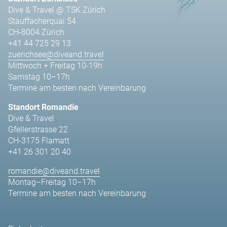
Dive & Travel @ TSK Zürich
Stauffacherquai 54
CH-8004 Zürich
+41 44 725 29 13
zuerichsee@diveand.travel
Mittwoch + Freitag 10-19h
Samstag 10–17h
Termine am besten nach Vereinbarung
Standort Romandie
Dive & Travel
Gfellerstrasse 22
CH-3175 Flamatt
+41 26 301 20 40
romandie@diveand.travel
Montag–Freitag 10–17h
Termine am besten nach Vereinbarung