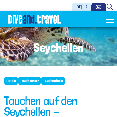
DE
|
FR
Seychellen
Hotels
Tauchcenter
Tauchsafaris
Tauchen auf den
Seychellen -