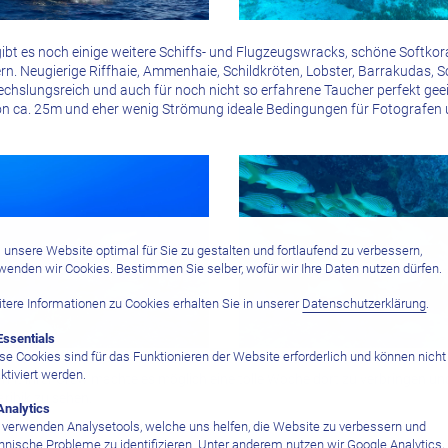
ibt es noch einige weitere Schiffs- und Flugzeugswracks, schöne Softkor
rn. Neugierige Riffhaie, Ammenhaie, Schildkröten, Lobster, Barrakudas,
hslungsreich und auch für noch nicht so erfahrene Taucher perfekt gee
von ca. 25m und eher wenig Strömung ideale Bedingungen für Fotografen
unsere Website optimal für Sie zu gestalten und fortlaufend zu verbessern,
wenden wir Cookies. Bestimmen Sie selber, wofür wir Ihre Daten nutzen dürfen.
tere Informationen zu Cookies erhalten Sie in unserer
Datenschutzerklärung
.
Essentials
se Cookies sind für das Funktionieren der Website erforderlich und können nicht
ktiviert werden.
 mit ihrer Crew machte es möglich eine tolle Woche dort zu verbringen un
aribik zu sehen.
Analytics
 verwenden Analysetools, welche uns helfen, die Website zu verbessern und
hnische Probleme zu identifizieren. Unter anderem nutzen wir Google Analytics,