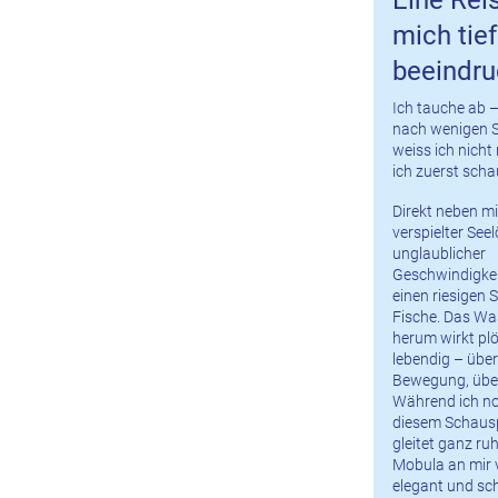
mich tief
beeindru
Ich tauche ab 
nach wenigen 
weiss ich nicht
ich zuerst scha
Direkt neben mir
verspielter See
unglaublicher
Geschwindigkei
einen riesigen
Fische. Das Wa
herum wirkt plö
lebendig – über
Bewegung, über
Während ich no
diesem Schauspi
gleitet ganz ruh
Mobula an mir v
elegant und sch