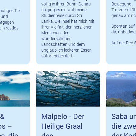
völlig in ihren Bann. Genau
Bewegung.
so ging es mir auf meiner
Trotzdem füh
utiges Tier
Studienreise durch Sri
genau am ric
g und
Lanka. Die Insel hat mich mit
ntgegen
Spontan auf 
ihrer Vielfalt, den herzlichen
in restlos
Ja, unbeding
Menschen, den
wunderschönen
Auf der Red S
Landschaften und dem
unglaublich leckeren Essen
sofort begeistert.
 &
Malpelo - Der
Saba un
os –
Heilige Graal
die zwe
e, die
des
der Kar