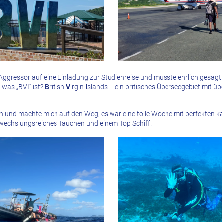
 Aggressor auf eine Einladung zur Studienreise und musste ehrlich gesagt
was „BVI“ ist?
B
ritish
V
irgin
I
slands – ein britisches Überseegebiet mit üb
ch und machte mich auf den Weg, es war eine tolle Woche mit perfekten k
wechslungsreiches Tauchen und einem Top Schiff.