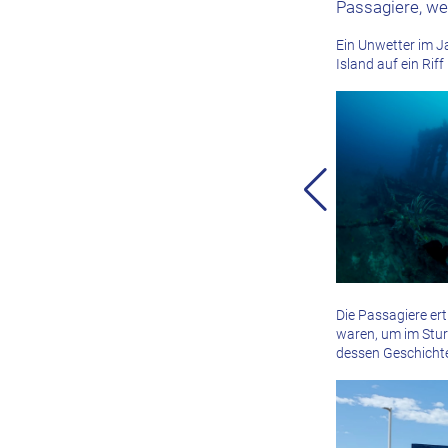
Passagiere, wel
Ein Unwetter im J
Island auf ein Riff
Die Passagiere er
waren, um im Stur
dessen Geschicht