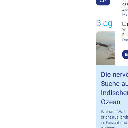
das
Zwe
Mar
Blog
Wir
Bei
Dad
E
Die nerv
Suche a
Indische
Ozean
Walhai – Walha
bricht aus, bre
im Gesicht und
Wasser!