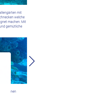
allengärten mit
 Schnecken welche
ignet machen. Mit
 und gemütliche
d mal einen