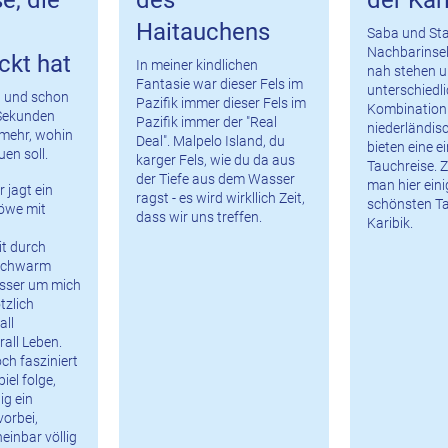
Haitauchens
Saba und Sta
Nachbarinseln
ckt hat
In meiner kindlichen
nah stehen u
Fantasie war dieser Fels im
unterschiedli
– und schon
Pazifik immer dieser Fels im
Kombination 
Sekunden
Pazifik immer der "Real
niederländis
 mehr, wohin
Deal". Malpelo Island, du
bieten eine e
uen soll.
karger Fels, wie du da aus
Tauchreise. Z
der Tiefe aus dem Wasser
man hier eini
 jagt ein
ragst - es wird wirkllich Zeit,
schönsten T
löwe mit
dass wir uns treffen.
Karibik.
t durch
 Schwarm
sser um mich
tzlich
all
all Leben.
ch fasziniert
el folge,
ig ein
orbei,
einbar völlig