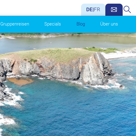
DE
|
FR
Gruppenreisen
Specials
Blog
Über uns