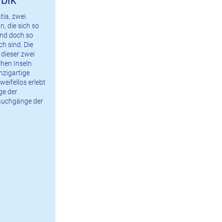
tia, zwei
, die sich so
nd doch so
ch sind. Die
dieser zwei
chen Inseln
inzigartige
weifellos erlebt
ge der
auchgänge der