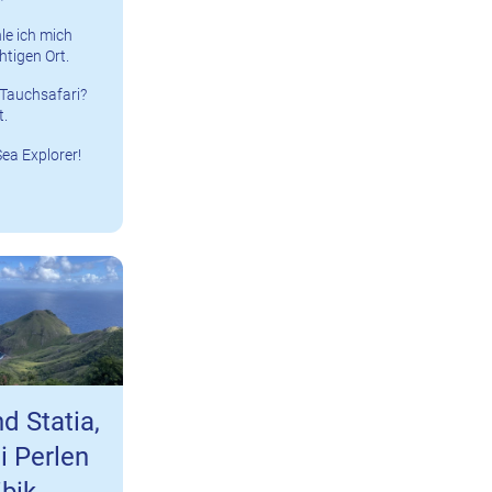
le ich mich
htigen Ort.
Tauchsafari?
t.
ea Explorer!
d Statia,
i Perlen
ibik