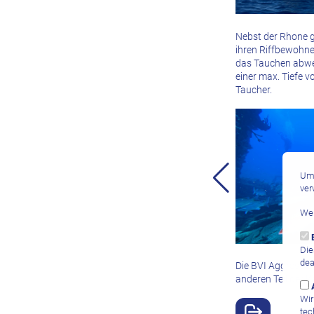
Nebst der Rhone g
ihren Riffbewohne
das Tauchen abwec
einer max. Tiefe 
Taucher.
Um 
ver
Wei
Die
dea
Die BVI Aggressor
anderen Teil der K
Wir
tec