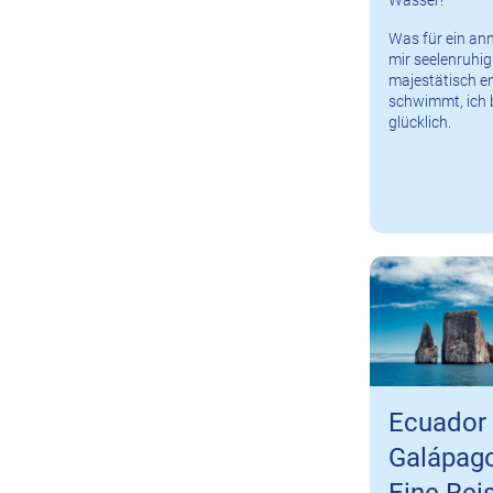
Was für ein anm
mir seelenruhi
majestätisch e
schwimmt, ich b
glücklich.
Ecuador
Galápag
Eine Reis