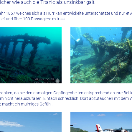
cher wie auch die Titanic als unsinkbar galt.
ahr 1867 welches sich als Hurrikan entwickelte unterschätzte und nur et
 lief und über 100 Passagiere mitriss.
tranken, da sie den damaligen Gepflogenheiten entsprechend an ihre Bet
m nicht herauszufallen. Einfach schrecklich! Dort abzutauchen mit dem 
e macht ein mulmiges Gefühl.