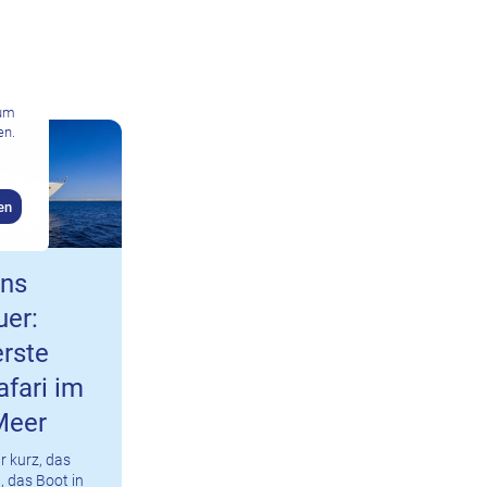
zum
en.
en
ins
er:
rste
fari im
Meer
r kurz, das
, das Boot in