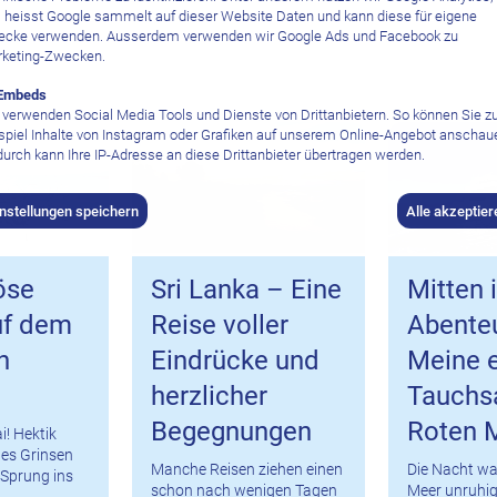
 heisst Google sammelt auf dieser Website Daten und kann diese für eigene
cke verwenden. Ausserdem verwenden wir Google Ads und Facebook zu
keting-Zwecken.
Embeds
 verwenden Social Media Tools und Dienste von Drittanbietern. So können Sie 
spiel Inhalte von Instagram oder Grafiken auf unserem Online-Angebot anschau
urch kann Ihre IP-Adresse an diese Drittanbieter übertragen werden.
instellungen speichern
Alle akzeptier
öse
Sri Lanka – Eine
Mitten 
uf dem
Reise voller
Abenteu
n
Eindrücke und
Meine e
herzlicher
Tauchsa
Begegnungen
Roten 
i! Hektik
ites Grinsen
Manche Reisen ziehen einen
Die Nacht wa
 Sprung ins
schon nach wenigen Tagen
Meer unruhig