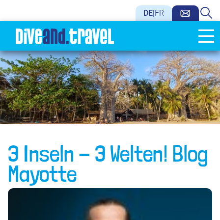
DE
|
FR
3 Inseln - 3 Welten! Blog
Mayotte