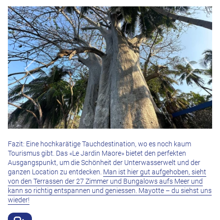
Fazit: Eine hochkarätige Tauchdestination, wo es noch kaum
Tourismus gibt. Das «Le Jardin Maore» bietet den perfekten
Ausgangspunkt, um die Schönheit der Unterwasserwelt und der
ganzen Location zu entdecken.
Man ist hier gut aufgehoben, sieht
von den Terrassen der 27 Zimmer und Bungalows aufs Meer und
kann so richtig entspannen und geniessen. Mayotte – du siehst uns
wieder!