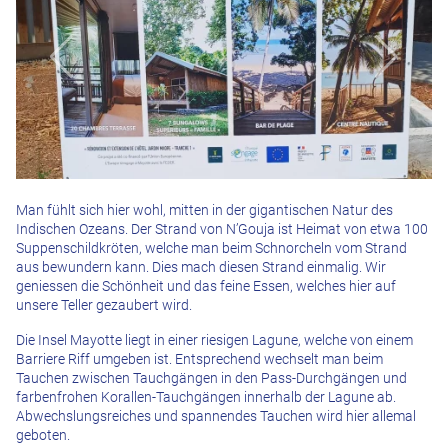
Man fühlt sich hier wohl, mitten in der gigantischen Natur des
Indischen Ozeans. Der Strand von N’Gouja ist Heimat von etwa 100
Suppenschildkröten, welche man beim Schnorcheln vom Strand
aus bewundern kann. Dies mach diesen Strand einmalig. Wir
geniessen die Schönheit und das feine Essen, welches hier auf
unsere Teller gezaubert wird.
Die Insel Mayotte liegt in einer riesigen Lagune, welche von einem
Barriere Riff umgeben ist. Entsprechend wechselt man beim
Tauchen zwischen Tauchgängen in den Pass-Durchgängen und
farbenfrohen Korallen-Tauchgängen innerhalb der Lagune ab.
Abwechslungsreiches und spannendes Tauchen wird hier allemal
geboten.