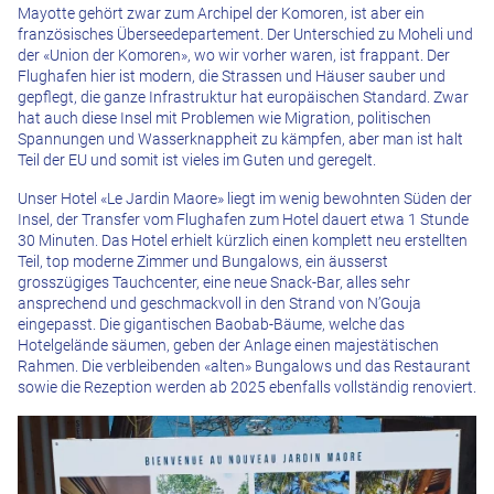
Mayotte gehört zwar zum Archipel der Komoren, ist aber ein
französisches Überseedepartement. Der Unterschied zu Moheli und
der «Union der Komoren», wo wir vorher waren, ist frappant. Der
Flughafen hier ist modern, die Strassen und Häuser sauber und
gepflegt, die ganze Infrastruktur hat europäischen Standard. Zwar
hat auch diese Insel mit Problemen wie Migration, politischen
Spannungen und Wasserknappheit zu kämpfen, aber man ist halt
Teil der EU und somit ist vieles im Guten und geregelt.
Unser Hotel «Le Jardin Maore» liegt im wenig bewohnten Süden der
Insel, der Transfer vom Flughafen zum Hotel dauert etwa 1 Stunde
30 Minuten. Das Hotel erhielt kürzlich einen komplett neu erstellten
Teil, top moderne Zimmer und Bungalows, ein äusserst
grosszügiges Tauchcenter, eine neue Snack-Bar, alles sehr
ansprechend und geschmackvoll in den Strand von N’Gouja
eingepasst. Die gigantischen Baobab-Bäume, welche das
Hotelgelände säumen, geben der Anlage einen majestätischen
Rahmen. Die verbleibenden «alten» Bungalows und das Restaurant
sowie die Rezeption werden ab 2025 ebenfalls vollständig renoviert.