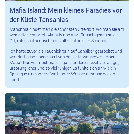
Mafia Island: Mein kleines Paradies vor
der Küste Tansanias
Manchmal findet man die schönsten Orte dort, wo man sie am
wenigsten erwartet. Mafia Island war für mich genau so ein
Ort, ruhig, authentisch und voller natürlicher Schönheit.
Ich hatte zuvor als Tauchlehrerin auf Sansibar gearbeitet und
war dort schon begeistert von der Unterwasserwelt. Aber
Mafia? Das war nochmal ein ganz anderes Level, vielfältiger,
ursprünglicher und so viel ruhiger. Es fühlte sich an wie ein
Sprung in eine andere Welt, unter Wasser genauso wie an
Land.