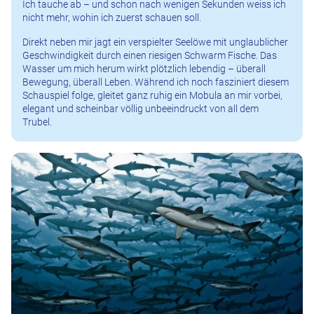
Ich tauche ab – und schon nach wenigen Sekunden weiss ich
nicht mehr, wohin ich zuerst schauen soll.
Direkt neben mir jagt ein verspielter Seelöwe mit unglaublicher
Geschwindigkeit durch einen riesigen Schwarm Fische. Das
Wasser um mich herum wirkt plötzlich lebendig – überall
Bewegung, überall Leben. Während ich noch fasziniert diesem
Schauspiel folge, gleitet ganz ruhig ein Mobula an mir vorbei,
elegant und scheinbar völlig unbeeindruckt von all dem
Trubel.