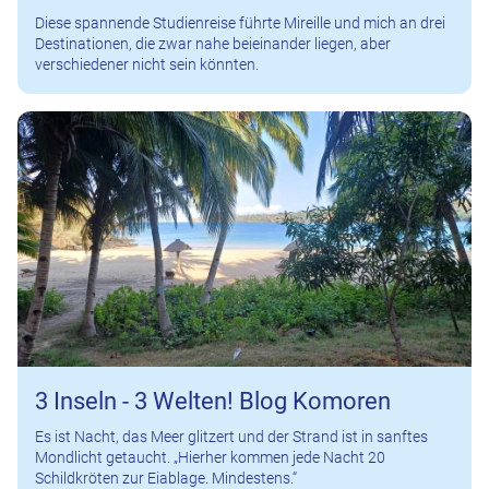
Diese spannende Studienreise führte Mireille und mich an drei
Destinationen, die zwar nahe beieinander liegen, aber
verschiedener nicht sein könnten.
3 Inseln - 3 Welten! Blog Komoren
Es ist Nacht, das Meer glitzert und der Strand ist in sanftes
Mondlicht getaucht. „Hierher kommen jede Nacht 20
Schildkröten zur Eiablage. Mindestens.“