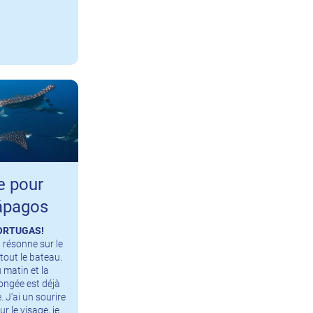
e pour
ápagos
ORTUGAS!
 résonne sur le
tout le bateau.
u matin et la
ongée est déjà
 J'ai un sourire
ur le visage, je