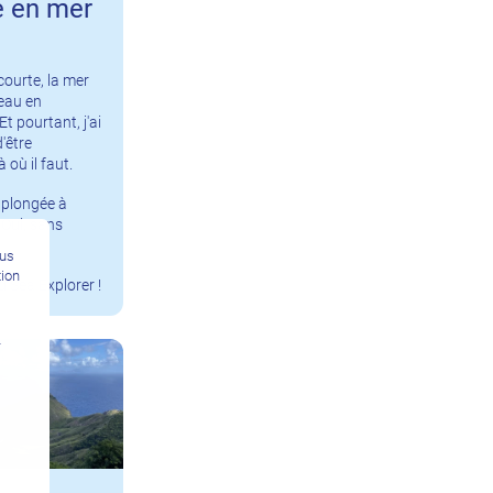
e en mer
courte, la mer
teau en
 pourtant, j'ai
'être
 où il faut.
 plongée à
 Oui, sans
ous
tion
 Sea Explorer !
n