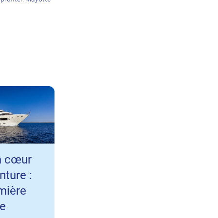
n cœur
nture :
mière
re