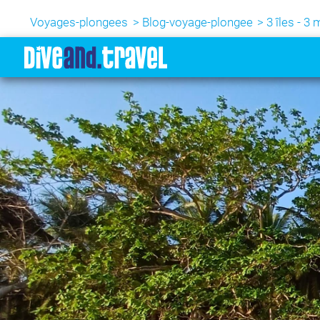
Voyages-plongees
Blog-voyage-plongee
3 îles - 3