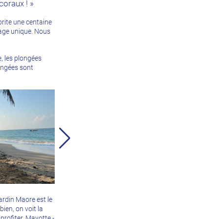
coraux ! »
brite une centaine
plage unique. Nous
, les plongées
longées sont
ardin Maore est le
ien, on voit la
rofiter. Mayotte -