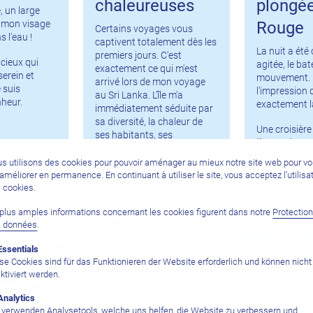
chaleureuses
plongé
e, un large
Rouge
e mon visage
Certains voyages vous
s l'eau !
captivent totalement dès les
La nuit a été 
premiers jours. C'est
cieux qui
agitée, le ba
exactement ce qui m'est
serein et
mouvement. Et
arrivé lors de mon voyage
 suis
l'impression d
au Sri Lanka. L'île m'a
heur.
exactement là
immédiatement séduite par
sa diversité, la chaleur de
Une croisière
ses habitants, ses
l'improviste ?
magnifiques paysages et sa
hésiter.
cuisine incroyablement
s utilisons des cookies pour pouvoir aménager au mieux notre site web pour v
savoureuse.
l’améliorer en permanence. En continuant à utiliser le site, vous acceptez l’utilisa
À bord du Red
 cookies.
plus amples informations concernant les cookies figurent dans notre
Protectio
s données
.
Essentials
se Cookies sind für das Funktionieren der Website erforderlich und können nicht
ktiviert werden.
Analytics
 verwenden Analysetools, welche uns helfen, die Website zu verbessern und