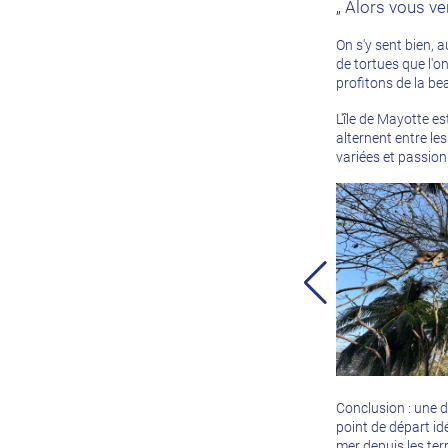
„ Alors vous ve
On s'y sent bien, 
de tortues que l'o
profitons de la bea
L'île de Mayotte e
alternent entre le
variées et passio
Conclusion : une d
point de départ id
mer depuis les ter