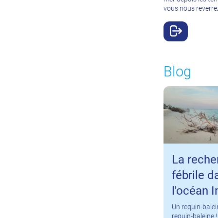
vous nous reverrez
Blog
La reche
fébrile d
l'océan I
Un requin-balei
requin-baleine !