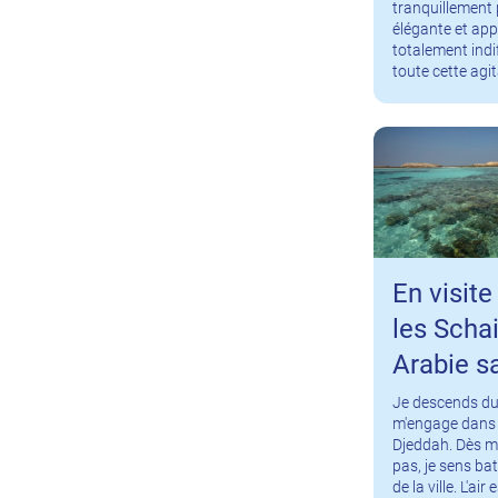
tranquillement 
élégante et a
totalement indi
toute cette agi
En visite
les Scha
Arabie s
Je descends du 
m'engage dans 
Djeddah. Dès m
pas, je sens bat
de la ville. L'ai