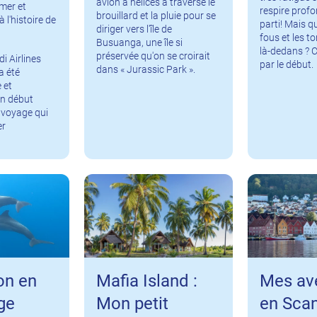
avion à hélices a traversé le
mer et
respire profo
brouillard et la pluie pour se
à l'histoire de
parti! Mais q
diriger vers l'île de
fous et les to
Busuanga, une île si
là-dedans ?
préservée qu'on se croirait
i Airlines
par le début.
dans « Jurassic Park ».
a été
 et
un début
 voyage qui
er
on en
Mafia Island :
Mes av
ge
Mon petit
en Scan