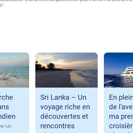
 !
rche
Sri Lanka – Un
En plei
ans
voyage riche en
de l'ave
ndien
découvertes et
ma pre
rencontres
croisiè
ne ! Un