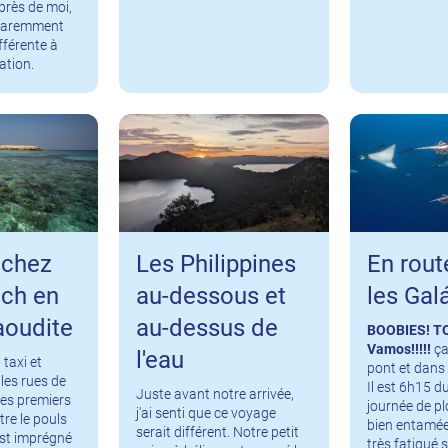
près de moi,
pparemment
fférente à
tation.
 chez
Les Philippines
En rout
ich en
au-dessous et
les Gal
aoudite
au-dessus de
BOOBIES! T
Vamos!!!!!
ça
l'eau
taxi et
pont et dans 
les rues de
Il est 6h15 d
Juste avant notre arrivée,
es premiers
journée de pl
j'ai senti que ce voyage
tre le pouls
bien entamée.
serait différent. Notre petit
r est imprégné
très fatigué s