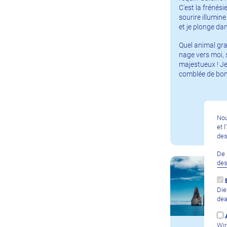
C'est la frénési
sourire illumin
et je plonge dan
Quel animal gra
nage vers moi, 
majestueux ! Je
comblée de bon
Nou
et 
des
De 
de
Die
dea
Wir