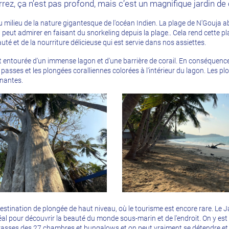
rrez, ça n’est pas profond, mais c’est un magnifique jardin de 
au milieu de la nature gigantesque de l'océan Indien. La plage de N'Gouja a
n peut admirer en faisant du snorkeling depuis la plage.. Cela rend cette 
uté et de la nourriture délicieuse qui est servie dans nos assiettes.
st entourée d'un immense lagon et d'une barrière de corail. En conséquence
s passes et les plongées coralliennes colorées à l'intérieur du lagon. Les p
nnantes.
estination de plongée de haut niveau, où le tourisme est encore rare. Le J
éal pour découvrir la beauté du monde sous-marin et de l'endroit. On y est b
rasses des 27 chambres et bungalows et on peut vraiment se détendre et p