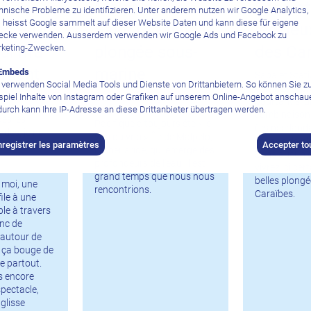
 &
Malpelo - Le
Saba et
hnische Probleme zu identifizieren. Unter anderem nutzen wir Google Analytics,
 heisst Google sammelt auf dieser Website Daten und kann diese für eigene
os – Un
Saint Graal de la
les deu
cke verwenden. Ausserdem verwenden wir Google Ads und Facebook zu
ui m'a
plongée sous-
des Car
keting-Zwecken.
ément
marine
Embeds
Saba et Stati
 verwenden Social Media Tools und Dienste von Drittanbietern. So können Sie 
voisines si p
spiel Inhalte von Instagram oder Grafiken auf unserem Online-Angebot anschau
Dans mon imagination
pourtant si d
urch kann Ihre IP-Adresse an diese Drittanbieter übertragen werden.
d'enfant, ce rocher dans le
combinaison 
dès les
Pacifique a toujours été « le
îles néerland
des, je ne
vrai du vrai ». Île de Malpelo,
voyage de pl
nregistrer les paramètres
Accepter to
nner de la
rocher aride, qui émerge des
Sans aucun d
profondeurs de l'eau, il est
vivrez ici cer
grand temps que nous nous
belles plong
 moi, une
rencontrions.
Caraïbes.
file à une
ble à travers
nc de
 autour de
– ça bouge de
ie partout.
is encore
spectacle,
glisse