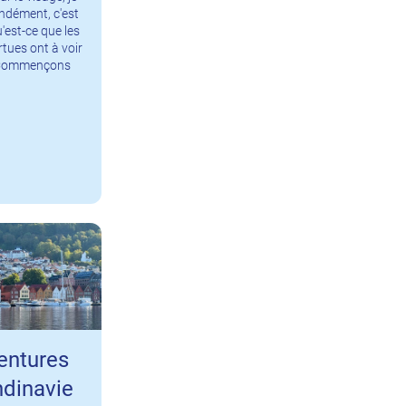
ndément, c'est
u'est-ce que les
rtues ont à voir
 Commençons
entures
dinavie