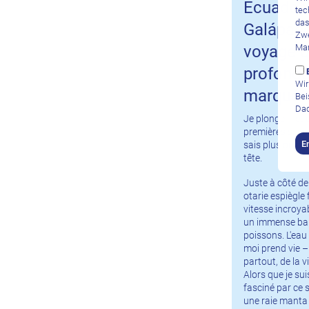
Ecuador
tec
das
Galápag
Zwe
voyage q
Mar
profond
Wir
marqué
Bei
Dad
Je plonge – et 
premières secon
E
sais plus où do
tête.
Juste à côté de
otarie espiègle 
vitesse incroya
un immense ba
poissons. L'eau
moi prend vie 
partout, de la v
Alors que je su
fasciné par ce 
une raie manta 