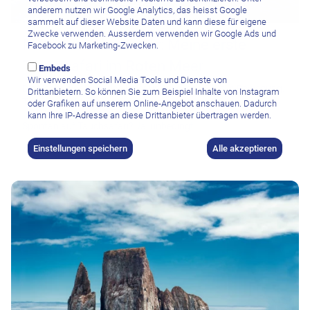
anderem nutzen wir Google Analytics, das heisst Google
sammelt auf dieser Website Daten und kann diese für eigene
Zwecke verwenden. Ausserdem verwenden wir Google Ads und
Mitten ins Abenteuer: Meine erste
Facebook zu Marketing-Zwecken.
Tauchsafari im Roten Meer
Embeds
Wir verwenden Social Media Tools und Dienste von
Die Nacht war kurz, das Meer unruhig, das Boot in Bewegung.
Drittanbietern. So können Sie zum Beispiel Inhalte von Instagram
Trotzdem fühle ich mich genau am richtigen Ort.
oder Grafiken auf unserem Online-Angebot anschauen. Dadurch
kann Ihre IP-Adresse an diese Drittanbieter übertragen werden.
Spontan auf Tauchsafari? Ja, unbedingt.
Einstellungen speichern
Alle akzeptieren
Auf der Red Sea Explorer!