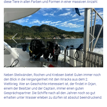
diese Tiere in allen Farben und Formen in einer massiven Anzahl.
Neben Steilwänden, Rochen und Krebsen bietet Gulen immer noch
den Blick in die Vergangenheit mit den Wracks aus dem 2.
Weltkrieg. Wer an Geschichte interessiert ist, der findet in Orjan,
einem der Besitzer und der Captain, immer einen guten
Gesprächspartner. Die Schiffe nach all den Jahren noch so gut
erhalten unter Wasser erleben zu dürfen ist absolut beeindruckend.