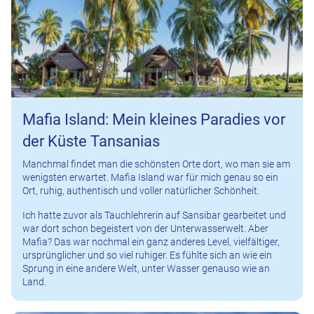
Mafia Island: Mein kleines Paradies vor
der Küste Tansanias
Manchmal findet man die schönsten Orte dort, wo man sie am
wenigsten erwartet. Mafia Island war für mich genau so ein
Ort, ruhig, authentisch und voller natürlicher Schönheit.
Ich hatte zuvor als Tauchlehrerin auf Sansibar gearbeitet und
war dort schon begeistert von der Unterwasserwelt. Aber
Mafia? Das war nochmal ein ganz anderes Level, vielfältiger,
ursprünglicher und so viel ruhiger. Es fühlte sich an wie ein
Sprung in eine andere Welt, unter Wasser genauso wie an
Land.