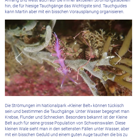
Anfang und weist auch auf die immer aktuellen Strömungstabellen
hin, die für hiesige Tauchgänge das Wichtigste sind. Tauchguides
kann Martin aber mit ein bisschen Vorausplanung organisieren.
Die Strömungen im Nationalpark «Kleiner Belt» können tückisch
sein und bestimmen die Tauchgänge. Unter Wasser begegnet man
Krebse, Flunder und Schnecken. Besonders bekannt ist der Kleine
Belt auch für seine grosse Population von Schweinswalen. Diese
kleinen Wale sieht man in den seltensten Fällen unter Wasser, aber
mit ein bisschen Geduld und einem guten Auge tauchen die bis zu