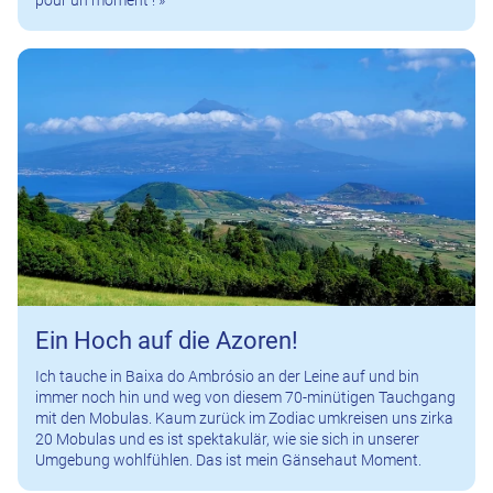
pour un moment ! »
Ein Hoch auf die Azoren!
Ich tauche in Baixa do Ambrósio an der Leine auf und bin
immer noch hin und weg von diesem 70-minütigen Tauchgang
mit den Mobulas. Kaum zurück im Zodiac umkreisen uns zirka
20 Mobulas und es ist spektakulär, wie sie sich in unserer
Umgebung wohlfühlen. Das ist mein Gänsehaut Moment.