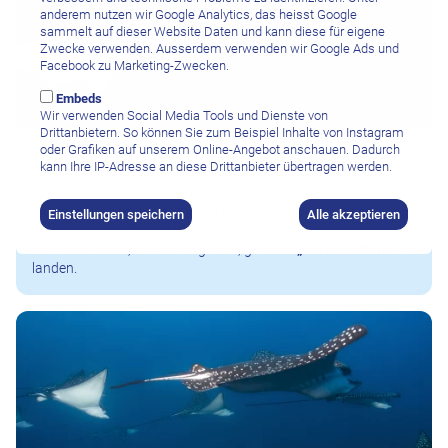
anderem nutzen wir Google Analytics, das heisst Google
sammelt auf dieser Website Daten und kann diese für eigene
Zwecke verwenden. Ausserdem verwenden wir Google Ads und
Facebook zu Marketing-Zwecken.
Embeds
Wir verwenden Social Media Tools und Dienste von
Drittanbietern. So können Sie zum Beispiel Inhalte von Instagram
oder Grafiken auf unserem Online-Angebot anschauen. Dadurch
Philippinen unter und über Wasser
kann Ihre IP-Adresse an diese Drittanbieter übertragen werden.
Schon beim Anflug ahnte ich, dass diese Reise anders werden
würde. Unser kleiner Propellerflieger kämpfte sich durch Nebel
Einstellungen speichern
Alle akzeptieren
und Regen in Richtung Busuanga Island – einer Insel, die so
unberührt wirkt, dass man glaubt, gleich in
„Jurassic Park“
zu
landen.