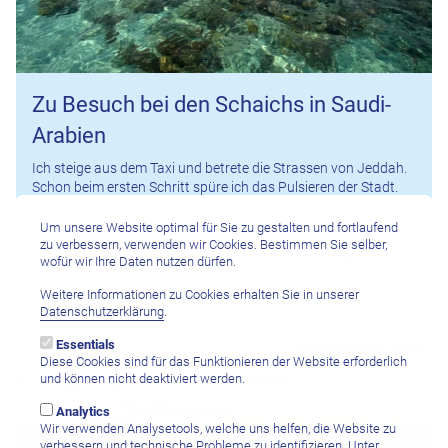
Zu Besuch bei den Schaichs in Saudi-
Arabien
Ich steige aus dem Taxi und betrete die Strassen von Jeddah.
Schon beim ersten Schritt spüre ich das Pulsieren der Stadt.
Der Duft von Meer und Gewürzen liegt in der Luft, vermischt
mit der Geschichte, die jede Ecke durchdringt.
Um unsere Website optimal für Sie zu gestalten und fortlaufend
zu verbessern, verwenden wir Cookies. Bestimmen Sie selber,
Der Flug mit der Saudi Airlines von Genf war angenehm, ruhig
wofür wir Ihre Daten nutzen dürfen.
und komfortabel – ein perfekter Einstieg in eine Reise, die mich
Weitere Informationen zu Cookies erhalten Sie in unserer
tief berühren sollte.
Datenschutzerklärung
.
Essentials
Diese Cookies sind für das Funktionieren der Website erforderlich
und können nicht deaktiviert werden.
Analytics
Wir verwenden Analysetools, welche uns helfen, die Website zu
verbessern und technische Probleme zu identifizieren. Unter