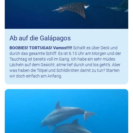
Ab auf die Galápagos
BOOBIES! TORTUGAS! Vamos!!!!!
Schallt es über Deck und
durch das gesamte Schiff. Es ist 6.15 Uhr am Morgen und der
Tauchtag ist bereits voll im Gang. Ich habe ein sehr müdes
Lächeln auf dem Gesicht, atme tief durch und los geht’s. Aber
was haben die Tölpel und Schildkröten damit zu tun? Starten
wir doch einfach am Anfang.