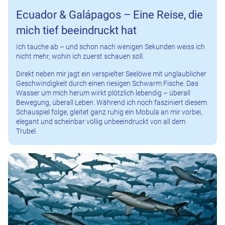
Ecuador & Galápagos – Eine Reise, die
mich tief beeindruckt hat
Ich tauche ab – und schon nach wenigen Sekunden weiss ich
nicht mehr, wohin ich zuerst schauen soll.
Direkt neben mir jagt ein verspielter Seelöwe mit unglaublicher
Geschwindigkeit durch einen riesigen Schwarm Fische. Das
Wasser um mich herum wirkt plötzlich lebendig – überall
Bewegung, überall Leben. Während ich noch fasziniert diesem
Schauspiel folge, gleitet ganz ruhig ein Mobula an mir vorbei,
elegant und scheinbar völlig unbeeindruckt von all dem
Trubel.