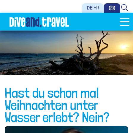
DE
|
FR
Hast du schon mal
Weihnachten unter
Wasser erlebt? Nein?