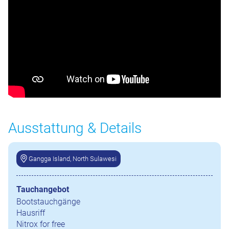
Ausstattung & Details
Gangga Island, North Sulawesi
Tauchangebot
Bootstauchgänge
Hausriff
Nitrox for free