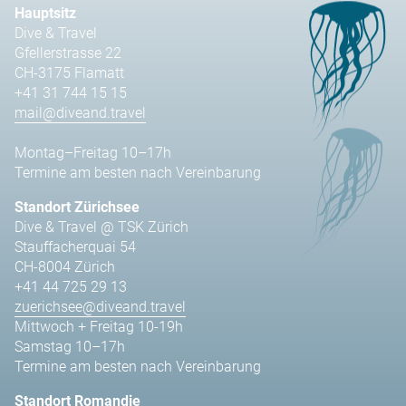
Hauptsitz
Dive & Travel
Gfellerstrasse 22
CH-3175 Flamatt
+41 31 744 15 15
mail@diveand.travel
Montag–Freitag 10–17h
Termine am besten nach Vereinbarung
Standort Zürichsee
Dive & Travel @ TSK Zürich
Stauffacherquai 54
CH-8004 Zürich
+41 44 725 29 13
zuerichsee@diveand.travel
Mittwoch + Freitag 10-19h
Samstag 10–17h
Termine am besten nach Vereinbarung
Standort Romandie