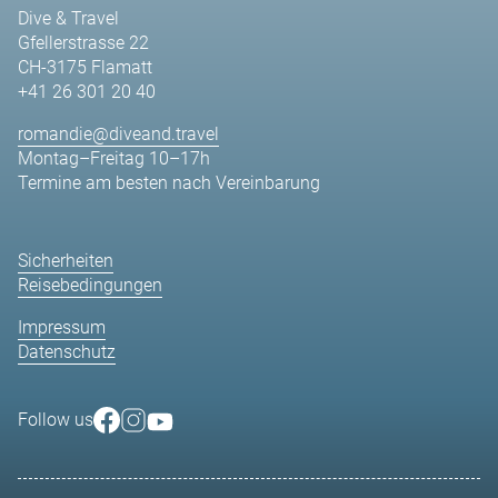
Dive & Travel
Gfellerstrasse 22
CH-3175 Flamatt
+41 26 301 20 40
romandie@diveand.travel
Montag–Freitag 10–17h
Termine am besten nach Vereinbarung
Sicherheiten
Reisebedingungen
Impressum
Datenschutz
Follow us