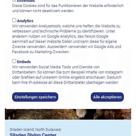
Essentials
Diese Cookies sind für das Funktionieren der Website erforderlich
und können nicht deaktiviert werden.
Bitung, North Sulawesi
Critters at Lembeh Resort
Analytics
Wir verwenden Analysetools, welche uns helfen, die Website zu
Tauchpaket mit 10 Bootstauchgängen inkl. Flasche und Blei
verbessern und technische Probleme zu identifizieren. Unter
anderem nutzen wir Google Analytics, das heisst Google
CHF 572.–
sammelt auf dieser Website Daten und kann diese für eigene
Zwecke verwenden. Ausserdem verwenden wir Google Ads und
Facebook zu Marketing-Zwecken.
Embeds
Wir verwenden Social Media Tools und Dienste von
Drittanbietern. So können Sie zum Beispiel Inhalte von Instagram
oder Grafiken auf unserem Online-Angebot anschauen. Dadurch
kann Ihre IP-Adresse an diese Drittanbieter übertragen werden.
Einstellungen speichern
Alle akzeptieren
Siladen Island, North Sulawesi
Siladen Diving Center