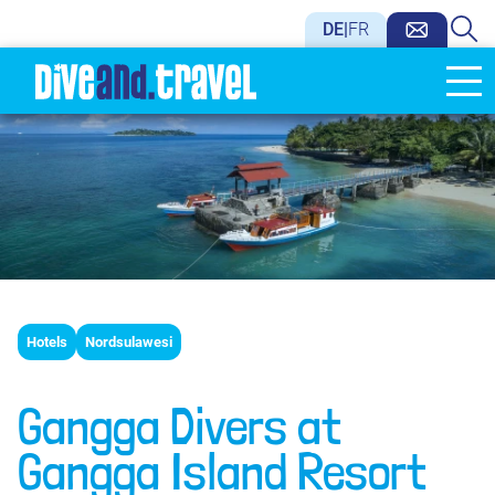
DE
|
FR
Hotels
Nordsulawesi
Gangga Divers at
Gangga Island Resort