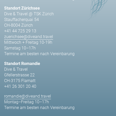
Standort Zürichsee
Dive & Travel @ TSK Zürich
Stauffacherquai 54
CH-8004 Zürich
+41 44 725 29 13
zuerichsee@diveand.travel
Mittwoch + Freitag 10-19h
Samstag 10–17h
Termine am besten nach Vereinbarung
Standort Romandie
Dive & Travel
Gfellerstrasse 22
CH-3175 Flamatt
+41 26 301 20 40
romandie@diveand.travel
Montag–Freitag 10–17h
Termine am besten nach Vereinbarung