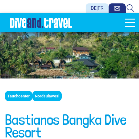
DE
|
FR
Tauchcenter
Nordsulawesi
Bastianos Bangka Dive
Resort