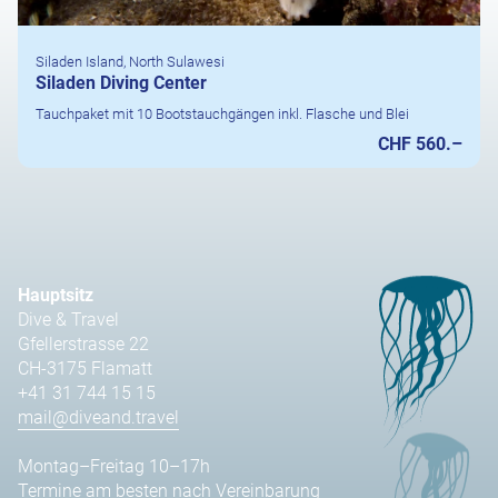
Siladen Island, North Sulawesi
Siladen Diving Center
Tauchpaket mit 10 Bootstauchgängen inkl. Flasche und Blei
CHF 560.–
Hauptsitz
Dive & Travel
Gfellerstrasse 22
CH-3175 Flamatt
+41 31 744 15 15
mail@diveand.travel
Montag–Freitag 10–17h
Termine am besten nach Vereinbarung