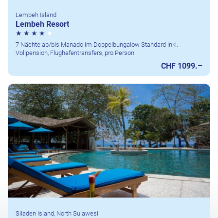
Lembeh Island
Lembeh Resort
7 Nächte ab/bis Manado im Doppelbungalow Standard inkl.
Vollpension, Flughafentransfers, pro Person
CHF 1099.–
Siladen Island, North Sulawesi