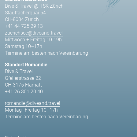
Dive & Travel @ TSK Zürich
Stauffacherquai 54
CH-8004 Zürich
+41 44 725 29 13
zuerichsee@diveand.travel
Mittwoch + Freitag 10-19h
Samstag 10–17h
Termine am besten nach Vereinbarung
Standort Romandie
Dive & Travel
Gfellerstrasse 22
CH-3175 Flamatt
+41 26 301 20 40
romandie@diveand.travel
Montag–Freitag 10–17h
Termine am besten nach Vereinbarung