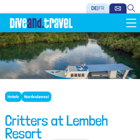
DE
|
FR
Hotels
Nordsulawesi
Critters at Lembeh
Resort