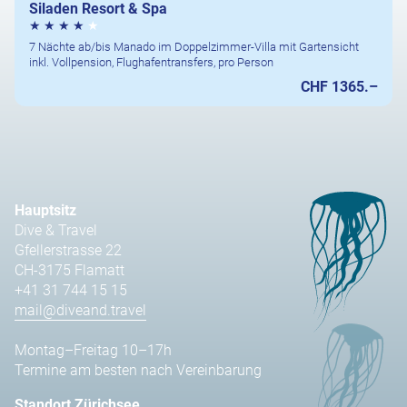
Siladen Resort & Spa
7 Nächte ab/bis Manado im Doppelzimmer-Villa mit Gartensicht
inkl. Vollpension, Flughafentransfers, pro Person
CHF 1365.–
Hauptsitz
Dive & Travel
Gfellerstrasse 22
CH-3175 Flamatt
+41 31 744 15 15
mail@diveand.travel
Montag–Freitag 10–17h
Termine am besten nach Vereinbarung
Standort Zürichsee