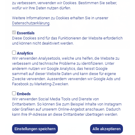
zu verbessern, verwenden wir Cookies. Bestimmen Sie selber,
wofür wir Ihre Daten nutzen dürfen.
Weitere Informationen zu Cookies erhalten Sie in unserer
Datenschutzerklärung
.
Essentials
Diese Cookies sind für das Funktionieren der Website erforderlich
und können nicht deaktiviert werden.
Analytics
Wir verwenden Analysetools, welche uns helfen, die Website zu
Siladen Island, North Sulawesi
verbessern und technische Probleme zu identifizieren. Unter
Siladen Diving Center
anderem nutzen wir Google Analytics, das heisst Google
Tauchpaket mit 10 Bootstauchgängen inkl. Flasche und Blei
sammelt auf dieser Website Daten und kann diese für eigene
Zwecke verwenden. Ausserdem verwenden wir Google Ads und
CHF 560.–
Facebook zu Marketing-Zwecken.
Embeds
Wir verwenden Social Media Tools und Dienste von
Drittanbietern. So können Sie zum Beispiel Inhalte von Instagram
oder Grafiken auf unserem Online-Angebot anschauen. Dadurch
Hotels
kann Ihre IP-Adresse an diese Drittanbieter übertragen werden.
Einstellungen speichern
Alle akzeptieren