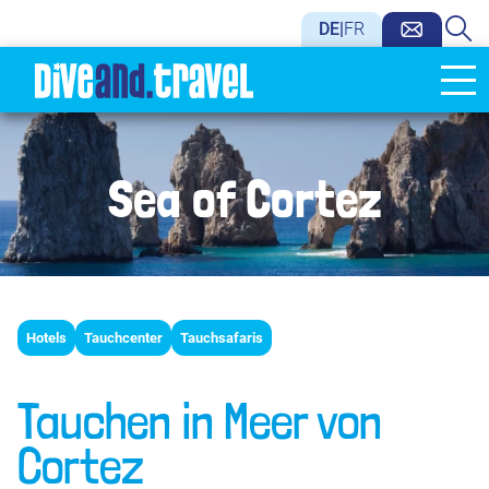
DE
|
FR
Sea of Cortez
Hotels
Tauchcenter
Tauchsafaris
Tauchen in Meer von
Cortez