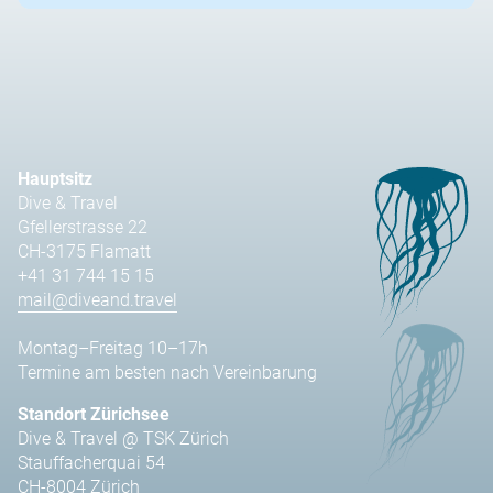
Hauptsitz
Dive & Travel
Gfellerstrasse 22
CH-3175 Flamatt
+41 31 744 15 15
mail@diveand.travel
Montag–Freitag 10–17h
Termine am besten nach Vereinbarung
Standort Zürichsee
Dive & Travel @ TSK Zürich
Stauffacherquai 54
CH-8004 Zürich