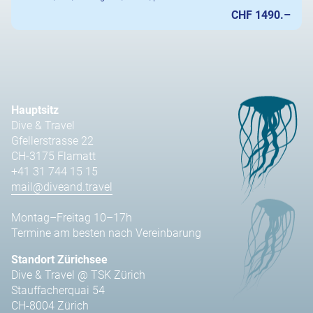
CHF 1490.–
Hauptsitz
Dive & Travel
Gfellerstrasse 22
CH-3175 Flamatt
+41 31 744 15 15
mail@diveand.travel
Montag–Freitag 10–17h
Termine am besten nach Vereinbarung
Standort Zürichsee
Dive & Travel @ TSK Zürich
Stauffacherquai 54
CH-8004 Zürich