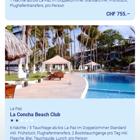
7 Nächte ab/bis La Paz im Doppelzimmer Standard inkl. Frühstück,
Flughafentransfers, pro Person
CHF 755.–
La Paz
La Concha Beach Club
6 Nächte / 5 Tauchtage ab/bis La Paz im Doppelzimmer Standard
inkl. Frühstück, Flughafentransfers, 2 Bootstauchgänge pro Tag inkl.
Flasche, Blei, Tauchguide, Lunch, pro Person