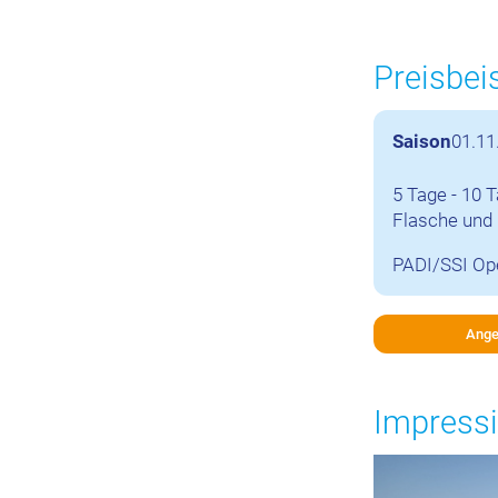
Preisbei
Saison
01.11
5 Tage - 10 
Flasche und 
PADI/SSI Ope
Ange
Impressi