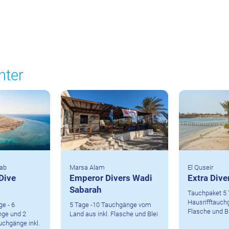
nter
ab
Marsa Alam
El Quseir
Dive
Emperor Divers Wadi
Extra Dive
Sabarah
Tauchpaket 5 
Hausrifftauchg
e - 6
5 Tage -10 Tauchgänge vom
Flasche und B
nge und 2
Land aus inkl. Flasche und Blei
uchgänge inkl.