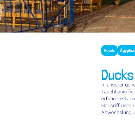
Hotels
Ägyptisc
Ducks 
In unserer gen
Tauchbasis fin
erfahrene Tauc
Hausriff oder 
Abwechslung u