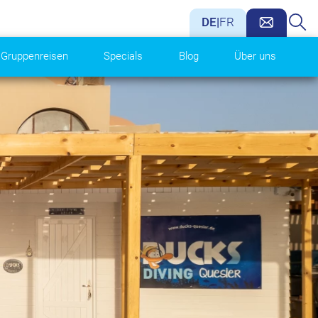
DE
|
FR
Gruppenreisen
Specials
Blog
Über uns