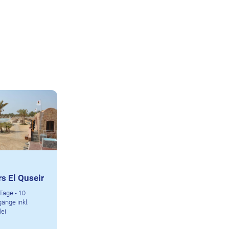
rs El Quseir
Tage - 10
änge inkl.
lei