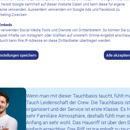
 Hotels
 heisst Google sammelt auf dieser Website Daten und kann diese für eigene
ch Resort & Ecolodge
cke verwenden. Ausserdem verwenden wir Google Ads und Facebook zu
keting-Zwecken.
Embeds
 verwenden Social Media Tools und Dienste von Drittanbietern. So können Sie 
spiel Inhalte von Instagram oder Grafiken auf unserem Online-Angebot anschau
urch kann Ihre IP-Adresse an diese Drittanbieter übertragen werden.
instellungen speichern
Alle akzeptier
Wenn man mit dieser Tauchbasis taucht, fühlt ma
Tauch Leidenschaft der Crew. Die Tauchbasis ist
organisiert und der Service ist erste Klasse. Es 
sehr Familiäre Atmosphäre, deshalb fühlt man s
Anfang an sehr wohl. Das Hausriff ist über den S
einfach erreichbar. Das Riff ist traumhaft zu tau