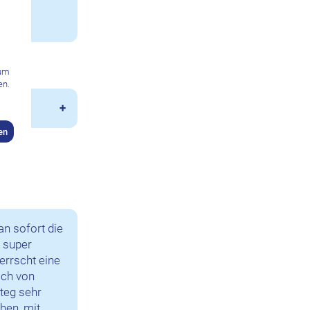
zum
en.
en
n sofort die
 super
herrscht eine
ich von
teg sehr
chen, mit