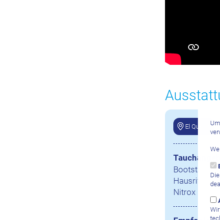
Ausstatt
Um 
El Quseir
ver
Wei
Tauchangeb
Bootstauch
Die
Hausriff
dea
Nitrox
Wir
tec