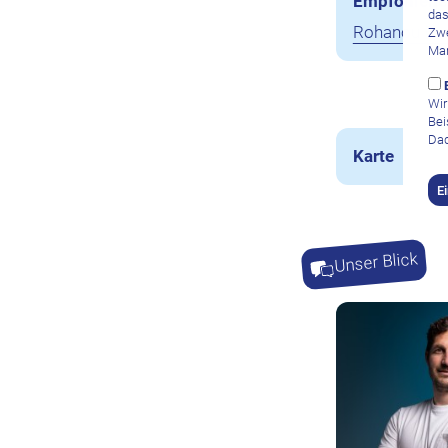
Empfohlene
das
Rohanou Bea
Zwe
Mar
Wir
Bei
Dad
Karte
E
Unser Blick