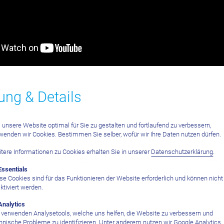
ung & Details
unsere Website optimal für Sie zu gestalten und fortlaufend zu verbessern,
wenden wir Cookies. Bestimmen Sie selber, wofür wir Ihre Daten nutzen dürfen.
tere Informationen zu Cookies erhalten Sie in unserer
Datenschutzerklärung
.
ot
Tauchkurse
Anzahl Tauch
Essentials
gänge
SSI, Padi, CMAS, Pro NRC
10
se Cookies sind für das Funktionieren der Website erforderlich und können nicht
Nitrox
ktiviert werden.
Analytics
 verwenden Analysetools, welche uns helfen, die Website zu verbessern und
hnische Probleme zu identifizieren. Unter anderem nutzen wir Google Analytics,