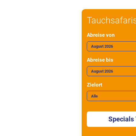
Tauchsafari
Abreise von
Abreise bis
Zielort
Specials