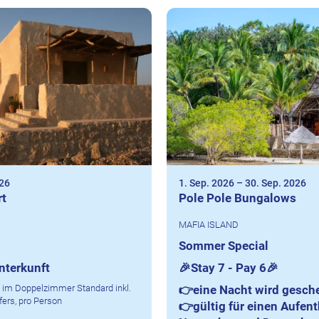
026
1. Sep. 2026
–
30. Sep. 2026
rt
Pole Pole Bungalows
MAFIA ISLAND
Sommer Special
nterkunft
🎉
Stay 7 - Pay 6
🎉
 im Doppelzimmer Standard inkl.
👉
eine Nacht wird gesche
ers, pro Person
👉gültig für einen Aufent