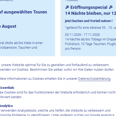
🎉 Eröffnungsspecial 🎉
auf ausgewählten Touren
14 Nächte bleiben, nur 1
jetzt buchen und Vorteil nutzen !
e August
*geltend für eine Abreise 03. , 10
03.11.2026 - 17.11.2026
14 Nächte ab/bis Tobago im Doppe
al Atolls ab/bis Male in einer
Frühstück, 10 Tage Tauchen, Flugh
Vollpension, Tauchen und
pro Person
CHF 2762.–
unsere Website optimal für Sie zu gestalten und fortlaufend zu verbessern,
wenden wir Cookies. Bestimmen Sie selber, wofür wir Ihre Daten nutzen dürfen.
CHF 1933.–
tere Informationen zu Cookies erhalten Sie in unserer
Datenschutzerklärung
.
Essentials
se Cookies sind für das Funktionieren der Website erforderlich und können nicht
ktiviert werden.
Analytics
 verwenden Analysetools, welche uns helfen, die Website zu verbessern und
hnische Probleme zu identifizieren. Unter anderem nutzen wir Google Analytics,