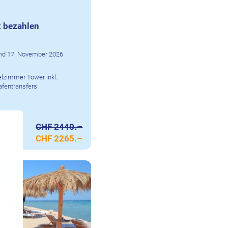
2 bezahlen
. und 17. November 2026
lzimmer Tower inkl.
afentransfers
CHF 2440.–
CHF 2265.–