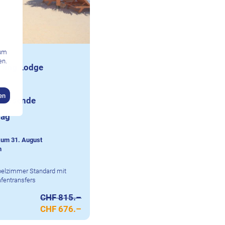
zum
en.
rfing Lodge
en
nreisende
lag
 zum 31. August
n
pelzimmer Standard mit
afentransfers
CHF 815.–
CHF 676.–