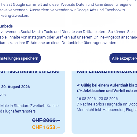
 heisst Google sammelt auf dieser Website Daten und kann diese für eigene
cke verwenden. Ausserdem verwenden wir Google Ads und Facebook zu
keting-Zwecken.
Embeds
 verwenden Social Media Tools und Dienste von Drittanbietern. So können Sie 
026
1. Jul. 2026
–
31. Aug. 2026
spiel Inhalte von Instagram oder Grafiken auf unserem Online-Angebot anschau
The Breakers Diving & Su
urch kann Ihre IP-Adresse an diese Drittanbieter übertragen werden.
ÄGYPTEN
instellungen speichern
Alle akzeptier
Summer Special für Allei
auf Tauchsafaris bis Ende
Kein Einzelzimmerzusch
✔ Gültig bei einem Aufenthalt bis
- 30. August 2026
👉 Jetzt buchen und Vorteil nutze
ves
16.08.2026 - 23.08.2026
7 Nächte ab/bis Hurghada im Dop
 Male in Standard Zweibett-Kabine
Meersicht inkl. Halbpension, Flugh
nd Flughafentransfers
CHF 2066.–
CHF 1653.–