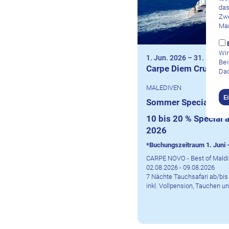
das
Zwe
Mar
Wir
1. Jun. 2026
–
31. Dez. 2
Bei
Carpe Diem Cruises
Dad
MALEDIVEN
E
Sommer Special
10 bis 20 % Special 
2026
*Buchungszeitraum 1. Juni 
CARPE NOVO - Best of Maldi
02.08.2026 - 09.08.2026
7 Nächte Tauchsafari ab/bis
inkl. Vollpension, Tauchen u