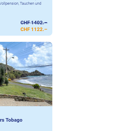
. Vollpension, Tauchen und
CHF 1402.–
CHF 1122.–
ers Tobago