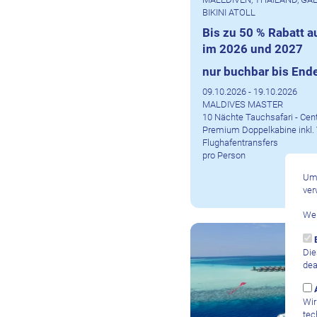
BIKINI ATOLL
Bis zu 50 % Rabatt 
im 2026 und 2027
nur buchbar bis End
09.10.2026 - 19.10.2026
MALDIVES MASTER
10 Nächte Tauchsafari - Centr
Premium Doppelkabine inkl. 
Flughafentransfers
pro Person
Um 
ver
Wei
Die
dea
Wir
tec