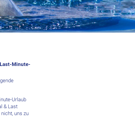
 Last-Minute-
egende
inute-Urlaub
l & Last
nicht, uns zu