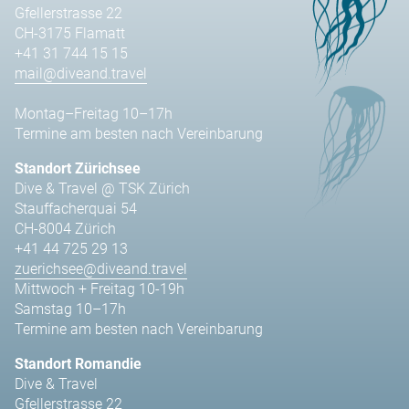
Gfellerstrasse 22
CH-3175 Flamatt
+41 31 744 15 15
mail@diveand.travel
Montag–Freitag 10–17h
Termine am besten nach Vereinbarung
Standort Zürichsee
Dive & Travel @ TSK Zürich
Stauffacherquai 54
CH-8004 Zürich
+41 44 725 29 13
zuerichsee@diveand.travel
Mittwoch + Freitag 10-19h
Samstag 10–17h
Termine am besten nach Vereinbarung
Standort Romandie
Dive & Travel
Gfellerstrasse 22