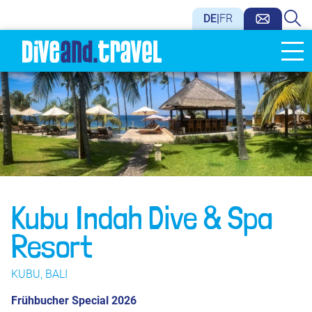
DE
|
FR
Kubu Indah Dive & Spa
Resort
KUBU, BALI
Frühbucher Special 2026