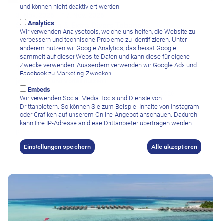
und können nicht deaktiviert werden.
3. Nov. 2026
–
17. Nov. 2026
Analytics
Speyside Inn & Extra Divers Tobago
Wir verwenden Analysetools, welche uns helfen, die Website zu
verbessern und technische Probleme zu identifizieren. Unter
TOBAGO
anderem nutzen wir Google Analytics, das heisst Google
🎉 Eröffnungsspecial 🎉
sammelt auf dieser Website Daten und kann diese für eigene
Zwecke verwenden. Ausserdem verwenden wir Google Ads und
14 Nächte bleiben, nur 12 bezahlen
Facebook zu Marketing-Zwecken.
jetzt buchen und Vorteil nutzen !
Embeds
*geltend für eine Abreise 03. , 10. und 17. November 2026
Wir verwenden Social Media Tools und Dienste von
03.11.2026 - 17.11.2026
Drittanbietern. So können Sie zum Beispiel Inhalte von Instagram
14 Nächte ab/bis Tobago im Doppelzimmer Tower inkl. Frühstück,
oder Grafiken auf unserem Online-Angebot anschauen. Dadurch
10 Tage Tauchen, Flughafentransfers
kann Ihre IP-Adresse an diese Drittanbieter übertragen werden.
pro Person
CHF 2440.–
Einstellungen speichern
Alle akzeptieren
CHF 2265.–