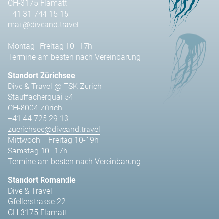
CH-3175 Flamatt
+41 31 744 15 15
mail@diveand.travel
Montag–Freitag 10–17h
Termine am besten nach Vereinbarung
Standort Zürichsee
Dive & Travel @ TSK Zürich
Stauffacherquai 54
CH-8004 Zürich
+41 44 725 29 13
zuerichsee@diveand.travel
Mittwoch + Freitag 10-19h
Samstag 10–17h
Termine am besten nach Vereinbarung
Standort Romandie
Dive & Travel
Gfellerstrasse 22
CH-3175 Flamatt