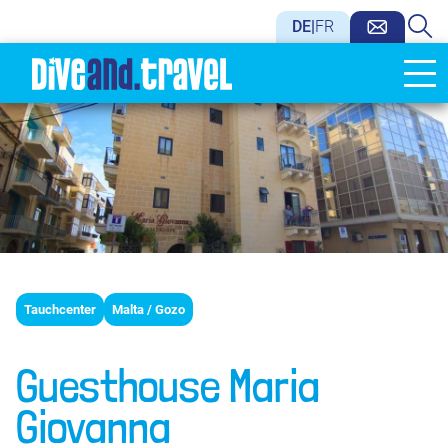
DE
|
FR
Tauchcenter
Malta / Gozo
Guesthouse Maria
Giovanna