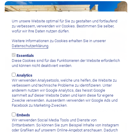
Um unsere Website optimal für Sie zu gestalten und fortlaufend
zu verbessern, verwenden wir Cookies. Bestimmen Sie selber,
wofür wir Ihre Daten nutzen dürfen.
Weitere Informationen zu Cookies erhalten Sie in unserer
Datenschutzerklärung
.
Essentials
Diese Cookies sind für das Funktionieren der Website erforderlich
und können nicht deaktiviert werden.
Analytics
Ghajnsielem, Gozo
Wir verwenden Analysetools, welche uns helfen, die Website zu
Gozo Farmhouses
verbessern und technische Probleme zu identifizieren. Unter
anderem nutzen wir Google Analytics, das heisst Google
sammelt auf dieser Website Daten und kann diese für eigene
7 Nächte ab/bis Malta im 2-Schlafzimmer Farmhouse, ohne
Zwecke verwenden. Ausserdem verwenden wir Google Ads und
Mahlzeiten, Flughafentransfers, pro Person
Facebook zu Marketing-Zwecken.
CHF 845.–
Embeds
Wir verwenden Social Media Tools und Dienste von
Drittanbietern. So können Sie zum Beispiel Inhalte von Instagram
oder Grafiken auf unserem Online-Angebot anschauen. Dadurch