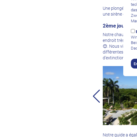
tec
Une plongée de nui
das
une sirène en pier
Zwe
Mar
2ème jour
Notre chauffeur I
Wir
endroit très appr
Bei
😊. Nous visiteron
Dad
différentes, nous 
d'extinction il y 
E
Notre guide a égale