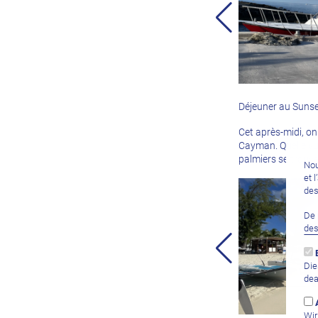
Déjeuner au Sunset,
Cet après-midi, on
Cayman. Quelle vue 
palmiers se trouve
Nou
et 
des
De 
de
Die
dea
Wir