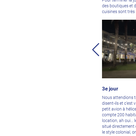
Pour terminer la j
des boutiques et 
cuisines sont trè
3e jour
Nous attendions to
disent-ils et c'est
petit avion à hélic
compte 200 habitan
location, ah oui... 
situé directement 
le style colonial, 