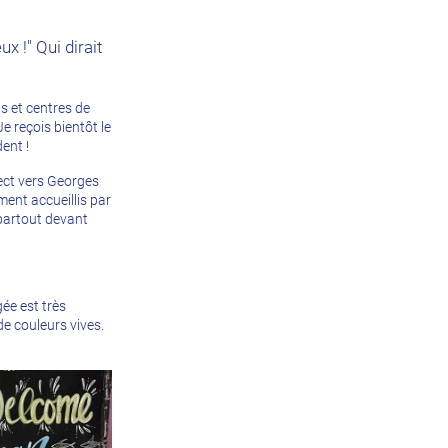
x !" Qui dirait
ls et centres de
e reçois bientôt le
ent !
rect vers Georges
ent accueillis par
partout devant
gée est très
e couleurs vives.