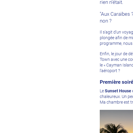
rien n'était.
"Aux Caraïbes ?
non ?
Il s'agit d'un voy
plongée afin de mi
programme, nous s
Enfin, le jour de d
Town avec une cour
le « Cayman Islan
l'aéroport ?
Première soir
Le
Sunset House
e
chaleureux. Un pe
Ma chambre est trè