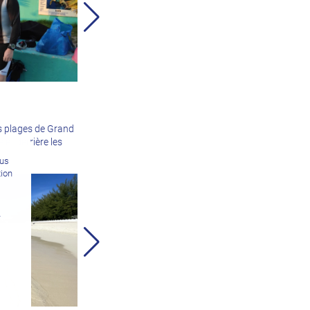
es plages de Grand
 et derrière les
ous
tion
n