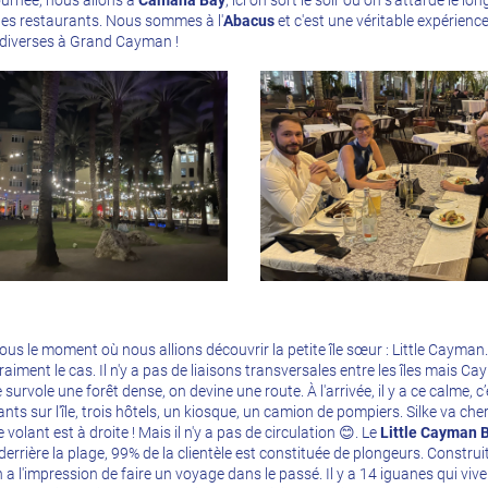
ournée, nous allons à
Camana Bay
, ici on sort le soir ou on s'attarde le 
des restaurants. Nous sommes à l'
Abacus
et c'est une véritable expérience
s diverses à Grand Cayman !
us le moment où nous allions découvrir la petite île sœur : Little Cayman. 
 vraiment le cas. Il n'y a pas de liaisons transversales entre les îles mais 
e survole une forêt dense, on devine une route. À l'arrivée, il y a ce calme, c’
ts sur l'île, trois hôtels, un kiosque, un camion de pompiers. Silke va cher
le volant est à droite ! Mais il n'y a pas de circulation 😊. Le
Little Cayman 
derrière la plage, 99% de la clientèle est constituée de plongeurs. Constr
on a l'impression de faire un voyage dans le passé. Il y a 14 iguanes qui viv