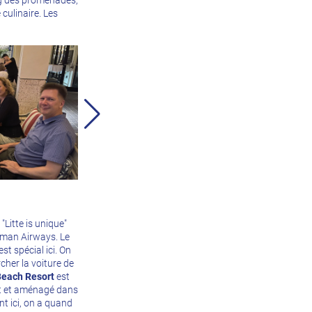
long des promenades,
 culinaire. Les
"Litte is unique"
Cayman Airways. Le
est spécial ici. On
cher la voiture de
Beach Resort
est
uit et aménagé dans
ent ici, on a quand