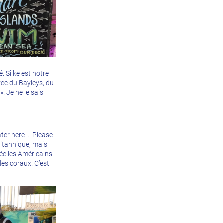
. Silke est notre
vec du Bayleys, du
». Je ne le sais
ater here … Please
ritannique, mais
sée les Américains
des coraux. C’est