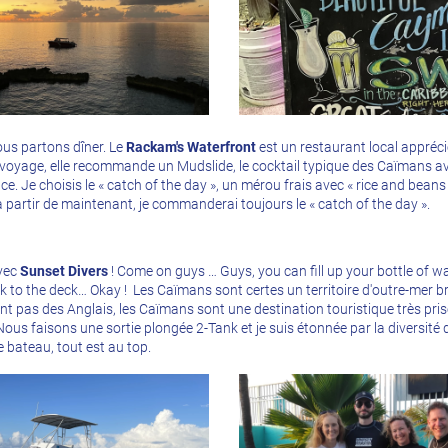
nous partons dîner. Le
Rackam's Waterfront
est un restaurant local apprécié
 voyage, elle recommande un Mudslide, le cocktail typique des Caïmans a
ce. Je choisis le « catch of the day », un mérou frais avec « rice and beans 
 partir de maintenant, je commanderai toujours le « catch of the day ».
avec
Sunset Divers
! Come on guys … Guys, you can fill up your bottle of w
 to the deck… Okay ! Les Caïmans sont certes un territoire d'outre-mer b
 sont pas des Anglais, les Caïmans sont une destination touristique très pri
Nous faisons une sortie plongée 2-Tank et je suis étonnée par la diversité 
 bateau, tout est au top.