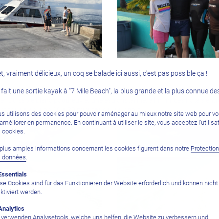
 vraiment délicieux, un coq se balade ici aussi, c'est pas possible ça !
 fait une sortie kayak à "7 Mile Beach", la plus grande et la plus connue d
! Du sable blanc poudreux et une eau cristalline, à l'infini. Les hôtels entre
nt tous à environ 10 à 20 minutes de l'aéroport.
s utilisons des cookies pour pouvoir aménager au mieux notre site web pour v
l’améliorer en permanence. En continuant à utiliser le site, vous acceptez l’utilisa
 cookies.
plus amples informations concernant les cookies figurent dans notre
Protectio
s données
.
Essentials
se Cookies sind für das Funktionieren der Website erforderlich und können nicht
ktiviert werden.
Analytics
 verwenden Analysetools, welche uns helfen, die Website zu verbessern und