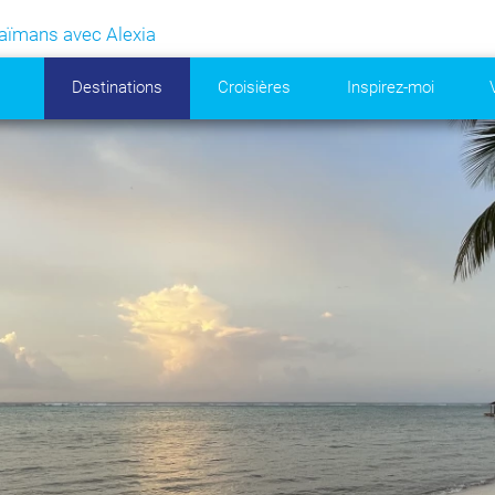
Caïmans avec Alexia
Destinations
Croisières
Inspirez-moi