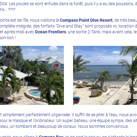
004. Les poules se sont enfuies dans la forêt, puis il y a eu des poussins, 
... ?!?!?
inte est de l'île, nous visitons le
Compass Point Dive Resort
, de très be
omplète intégrée, des forfaits "Dive and Stay" sont proposés ici, location d
et après-midi avec
Ocean Frontiers
, une sortie 2-Tank, mais avant cela, le
on-lion !
t simplement parfaitement organisée. Il suffit de se jeter à l'eau, nous 
pour le masque et l'ordinateur. Un super bateau, une équipe sympa, des si
ateau, un tombant et beaucoup de coraux. Nous sommes convaincus.