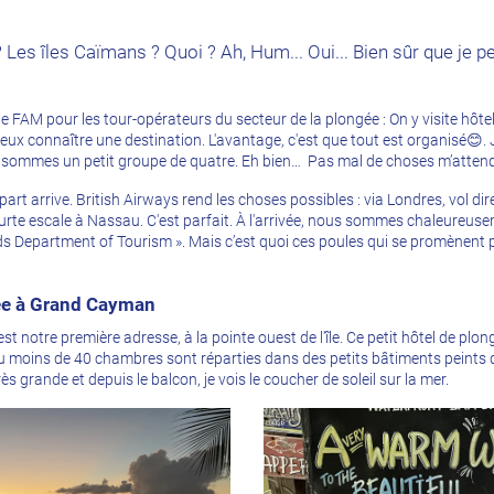
 Les îles Caïmans ? Quoi ? Ah, Hum... Oui... Bien sûr que je peu
age FAM pour les tour-opérateurs du secteur de la plongée : On y visite hôte
eux connaître une destination. L'avantage, c'est que tout est organisé😊. J
ommes un petit groupe de quatre. Eh bien… Pas mal de choses m’attend
épart arrive. British Airways rend les choses possibles : via Londres, vol di
te escale à Nassau. C'est parfait. À l'arrivée, nous sommes chaleureusem
ds Department of Tourism ». Mais c’est quoi ces poules qui se promènent 
ée à Grand Cayman
st notre première adresse, à la pointe ouest de l'île. Ce petit hôtel de plon
u moins de 40 chambres sont réparties dans des petits bâtiments peints d
s grande et depuis le balcon, je vois le coucher de soleil sur la mer.