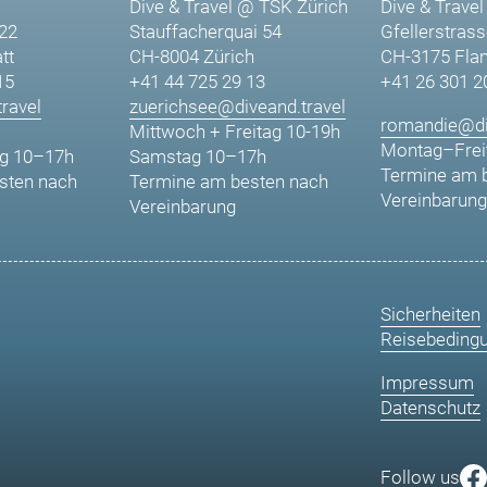
Dive & Travel @ TSK Zürich
Dive & Travel
 22
Stauffacherquai 54
Gfellerstrass
tt
CH-8004 Zürich
CH-3175 Fla
15
+41 44 725 29 13
+41 26 301 2
ravel
zuerichsee@diveand.travel
romandie@di
Mittwoch + Freitag 10-19h
Montag–Frei
g 10–17h
Samstag 10–17h
Termine am 
sten nach
Termine am besten nach
Vereinbarung
Vereinbarung
Sicherheiten
Reisebeding
Impressum
Datenschutz
Follow us