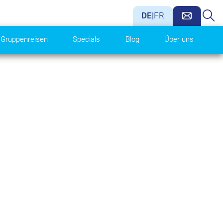
DE
|
FR
Gruppenreisen
Specials
Blog
Über uns