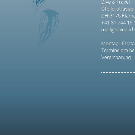
Dive & Travel
Gfellerstrasse
CH-3175 Flama
+41 31 744 15 
mail@diveand.t
Montag–Freita
Termine am be
Vereinbarung