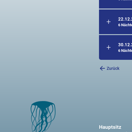
22.12
6 Nächt
30.12
6 Nächt
Zurück
Hauptsitz