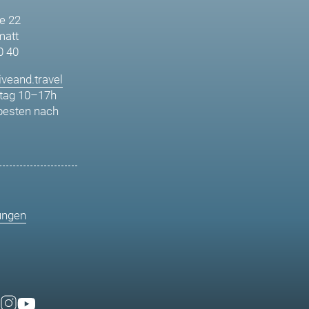
e 22
matt
0 40
veand.travel
tag 10–17h
besten nach
ungen