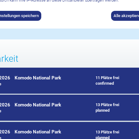
nd Details
urch kann Ihre IP-Adresse an diese Drittanbieter übertragen werden.
instellungen speichern
Alle akzeptier
ional Park
rkeit
.2026
Komodo National Park
11 Plätze frei
confirmed
e
.2026
Komodo National Park
13 Plätze frei
planned
e
.2026
Komodo National Park
13 Plätze frei
planned
e