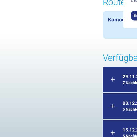
Routen u
Dad
E
Komodo Nat
Verfügba
29.11
7 Nächt
08.12
5 Nächt
15.12
5 Nächt