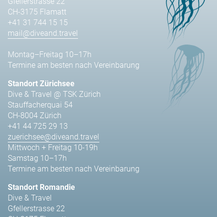
Gfellerstrasse 22
CH-3175 Flamatt
+41 31 744 15 15
mail@diveand.travel
Montag–Freitag 10–17h
Termine am besten nach Vereinbarung
Standort Zürichsee
Dive & Travel @ TSK Zürich
Stauffacherquai 54
CH-8004 Zürich
+41 44 725 29 13
zuerichsee@diveand.travel
Mittwoch + Freitag 10-19h
Samstag 10–17h
Termine am besten nach Vereinbarung
Standort Romandie
Dive & Travel
Gfellerstrasse 22