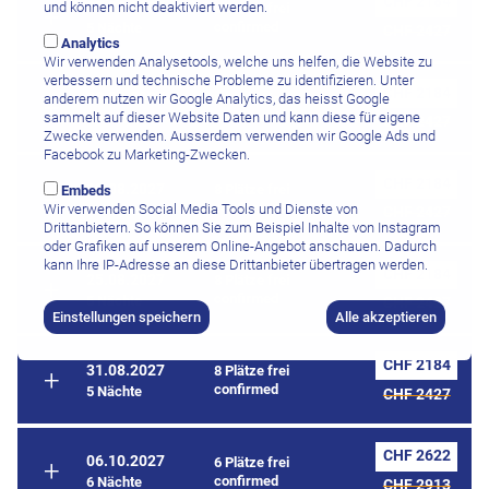
CHF 2184
07.08.2027
und können nicht deaktiviert werden.
8 Plätze frei
confirmed
5 Nächte
CHF 2427
Analytics
Wir verwenden Analysetools, welche uns helfen, die Website zu
verbessern und technische Probleme zu identifizieren. Unter
CHF 2184
13.08.2027
8 Plätze frei
anderem nutzen wir Google Analytics, das heisst Google
confirmed
sammelt auf dieser Website Daten und kann diese für eigene
5 Nächte
CHF 2427
Zwecke verwenden. Ausserdem verwenden wir Google Ads und
Facebook zu Marketing-Zwecken.
CHF 2184
19.08.2027
8 Plätze frei
Embeds
confirmed
Wir verwenden Social Media Tools und Dienste von
5 Nächte
CHF 2427
Drittanbietern. So können Sie zum Beispiel Inhalte von Instagram
oder Grafiken auf unserem Online-Angebot anschauen. Dadurch
kann Ihre IP-Adresse an diese Drittanbieter übertragen werden.
CHF 2184
25.08.2027
8 Plätze frei
confirmed
5 Nächte
CHF 2427
Einstellungen speichern
Alle akzeptieren
CHF 2184
31.08.2027
8 Plätze frei
confirmed
5 Nächte
CHF 2427
CHF 2622
06.10.2027
6 Plätze frei
confirmed
6 Nächte
CHF 2913