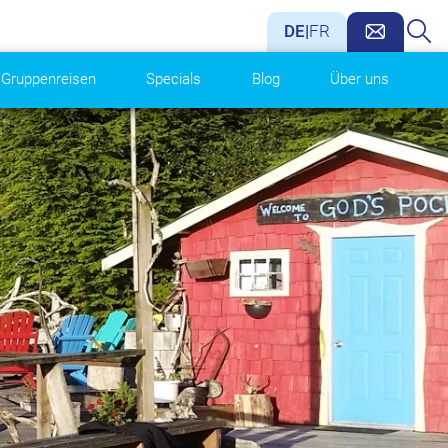
DE
|
FR
Gruppenreisen
Specials
Blog
Über uns