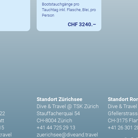
Bootstauchgänge pro
Tauchtag inkl. Flasche, Blei, pro
Person
CHF 3240.–
Standort Zürichsee
Standort Ro
Dive & Travel @ TSK Zürich
Dive & Travel
 22
Stauffacherquai 54
Gfellerstrass
tt
CH-8004 Zürich
CH-3175 Fla
15
+41 44 725 29 13
+41 26 301 2
ravel
zuerichsee@diveand.travel