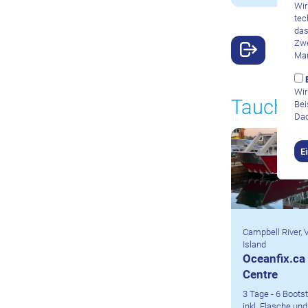
Wir
tec
das
Zwe
Mar
Wir
Tauchce
Bei
Dad
E
Campbell River,
Island
Oceanfix.ca
Centre
3 Tage - 6 Boot
inkl. Flasche und