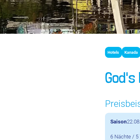
Hotels
Kanada
God's 
Preisbei
Saison
22.08
6 Nächte / 5