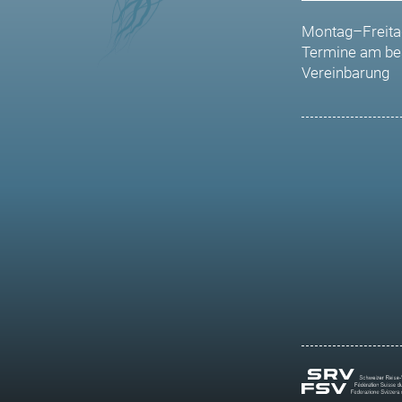
Montag–Freita
Termine am be
Vereinbarung