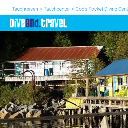
Tauchreisen
Tauchcenter
God's Pocket Diving Cent