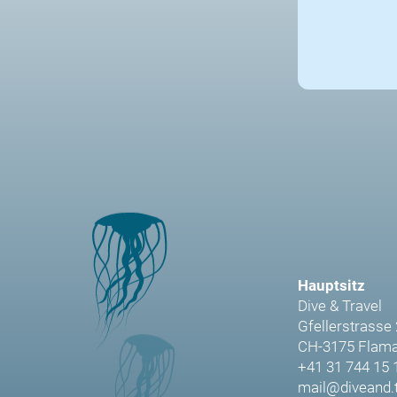
Hauptsitz
Dive & Travel
Gfellerstrasse
CH-3175 Flama
+41 31 744 15 
mail@diveand.t