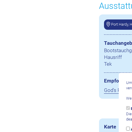
Ausstatt
Port Hardy, 
Tauchangeb
Bootstauch
Hausriff
Tek
Empfohlene
Um 
ver
God's Pocke
Wei
Die
dea
Karte