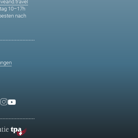
veand.travel
tag 10–17h
besten nach
ungen