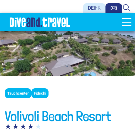
DE
|
FR
Tauchcenter
Fidschi
Volivoli Beach Resort