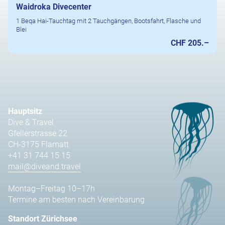
Waidroka Divecenter
1 Beqa Hai-Tauchtag mit 2 Tauchgängen, Bootsfahrt, Flasche und
Blei
CHF 205.–
Hauptsitz
Dive & Travel
Gfellerstrasse 22
CH-3175 Flamatt
+41 31 744 15 15
mail@diveand.travel
Montag–Freitag 10–17h
Termine am besten nach Vereinbarung
Standort Zürichsee