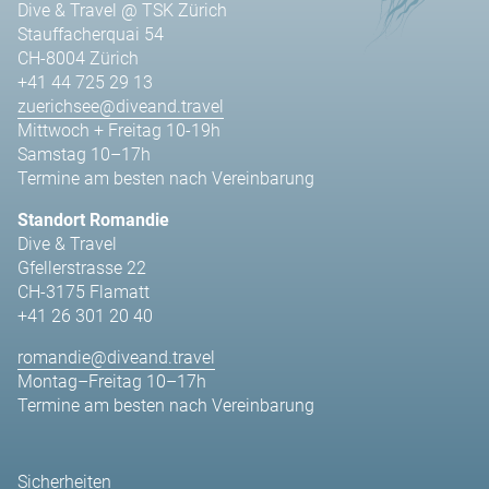
Dive & Travel @ TSK Zürich
Stauffacherquai 54
CH-8004 Zürich
+41 44 725 29 13
zuerichsee@diveand.travel
Mittwoch + Freitag 10-19h
Samstag 10–17h
Termine am besten nach Vereinbarung
Standort Romandie
Dive & Travel
Gfellerstrasse 22
CH-3175 Flamatt
+41 26 301 20 40
romandie@diveand.travel
Montag–Freitag 10–17h
Termine am besten nach Vereinbarung
Sicherheiten