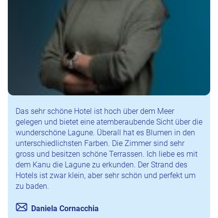
Das sehr schöne Hotel ist hoch über dem Meer
gelegen und bietet eine atemberaubende Sicht über die
wunderschöne Lagune. Überall hat es Blumen in den
unterschiedlichsten Farben. Die Zimmer sind sehr
gross und besitzen schöne Terrassen. Ich liebe es mit
dem Kanu die Lagune zu erkunden. Der Strand des
Hotels ist zwar klein, aber sehr schön und perfekt um
zu baden.
Daniela Cornacchia