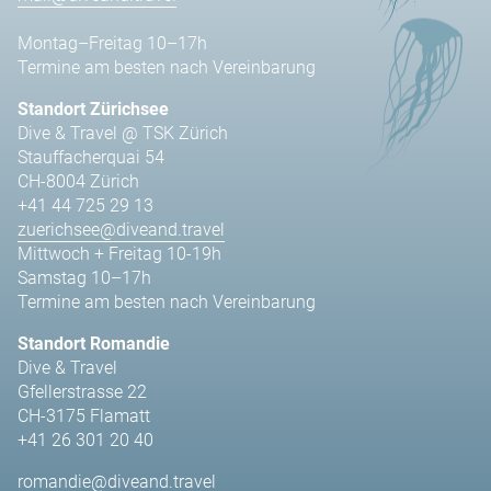
Montag–Freitag 10–17h
Termine am besten nach Vereinbarung
Standort Zürichsee
Dive & Travel @ TSK Zürich
Stauffacherquai 54
CH-8004 Zürich
+41 44 725 29 13
zuerichsee@diveand.travel
Mittwoch + Freitag 10-19h
Samstag 10–17h
Termine am besten nach Vereinbarung
Standort Romandie
Dive & Travel
Gfellerstrasse 22
CH-3175 Flamatt
+41 26 301 20 40
romandie@diveand.travel