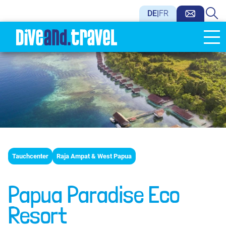
DE
|
FR
Tauchcenter
Raja Ampat & West Papua
Papua Paradise Eco
Resort