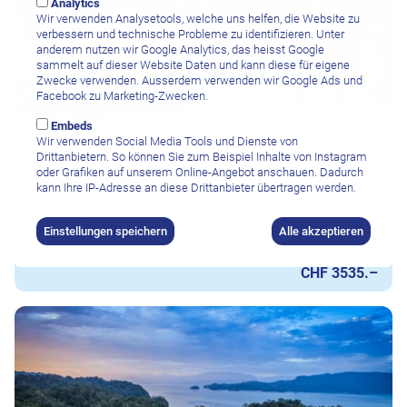
Analytics
Wir verwenden Analysetools, welche uns helfen, die Website zu
verbessern und technische Probleme zu identifizieren. Unter
anderem nutzen wir Google Analytics, das heisst Google
sammelt auf dieser Website Daten und kann diese für eigene
Zwecke verwenden. Ausserdem verwenden wir Google Ads und
Facebook zu Marketing-Zwecken.
Embeds
Wir verwenden Social Media Tools und Dienste von
Drittanbietern. So können Sie zum Beispiel Inhalte von Instagram
Kri Island, Raja Ampat
oder Grafiken auf unserem Online-Angebot anschauen. Dadurch
Sorido Bay Resort
kann Ihre IP-Adresse an diese Drittanbieter übertragen werden.
7 Nächte ab/bis Sorong im Doppelbungalow Standard inkl.
Einstellungen speichern
Alle akzeptieren
Vollpension, 3 Bootstauchtänge und eine Nachttauchgang pro Tag,
unlimitiertes Tauchen am Hausriff, Flughafentransfers, pro Person
CHF 3535.–