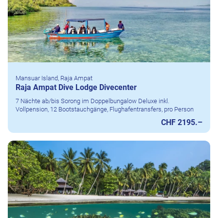
Mansuar Island, Raja Ampat
Raja Ampat Dive Lodge Divecenter
7 Nächte ab/bis Sorong im Doppelbungalow Deluxe inkl.
Vollpension, 12 Bootstauchgänge, Flughafentransfers, pro Person
CHF 2195.–