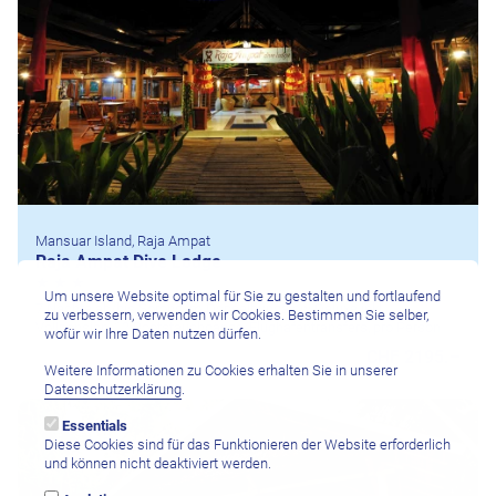
Mansuar Island, Raja Ampat
Raja Ampat Dive Lodge
Um unsere Website optimal für Sie zu gestalten und fortlaufend
7 Nächte ab/bis Sorong im Doppelbungalow Deluxe inkl.
zu verbessern, verwenden wir Cookies. Bestimmen Sie selber,
Vollpension, 12 Bootstauchgänge, Flughafentransfers, pro Person
wofür wir Ihre Daten nutzen dürfen.
CHF 2195.–
Weitere Informationen zu Cookies erhalten Sie in unserer
Datenschutzerklärung
.
Essentials
Diese Cookies sind für das Funktionieren der Website erforderlich
und können nicht deaktiviert werden.