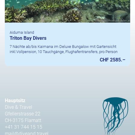
Aiduma Island
Triton Bay Divers
7 Nächte ab/bis Kaimana im Deluxe Bungalow mit Gartensicht
inkl.Vollpension, 10 Tauchgänge, Flughafentransfers, pro Person
CHF 2585.–
Hauptsitz
Dive & Travel
Gfellerstrasse 22
CH-3175 Flamatt
+41 31 744 15 15
mail@diveand.travel