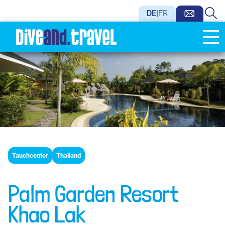
DE
|
FR
Tauchcenter
Thailand
Palm Garden Resort
Khao Lak