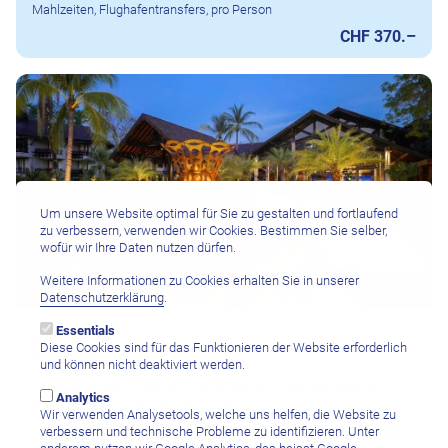
Mahlzeiten, Flughafentransfers, pro Person
CHF 370.–
Um unsere Website optimal für Sie zu gestalten und fortlaufend
zu verbessern, verwenden wir Cookies. Bestimmen Sie selber,
wofür wir Ihre Daten nutzen dürfen.
Weitere Informationen zu Cookies erhalten Sie in unserer
Datenschutzerklärung
.
Essentials
Phuket
Diese Cookies sind für das Funktionieren der Website erforderlich
The Slate
und können nicht deaktiviert werden.
7 Nächte ab/bis Phuket im Doppelzimmer - Pearl Bed Suite inkl.
Analytics
Frühstück, Flughafentransfers, pro Person
Wir verwenden Analysetools, welche uns helfen, die Website zu
CHF 845.–
verbessern und technische Probleme zu identifizieren. Unter