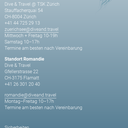
Dive & Travel @ TSK Zürich
Stauffacherquai 54
CH-8004 Zürich
+41 44 725 29 13
zuerichsee@diveand.travel
Mittwoch + Freitag 10-19h
Samstag 10–17h
Termine am besten nach Vereinbarung
Standort Romandie
Dive & Travel
Gfellerstrasse 22
CH-3175 Flamatt
+41 26 301 20 40
romandie@diveand.travel
Montag–Freitag 10–17h
Termine am besten nach Vereinbarung
Sicherheiten