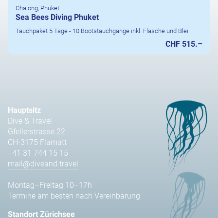
Chalong, Phuket
Sea Bees Diving Phuket
Tauchpaket 5 Tage - 10 Bootstauchgänge inkl. Flasche und Blei
CHF 515.–
Hauptsitz
Dive & Travel
Gfellerstrasse 22
CH-3175 Flamatt
+41 31 744 15 15
mail@diveand.travel
Montag–Freitag 10–17h
Termine am besten nach Vereinbarung
Standort Zürichsee