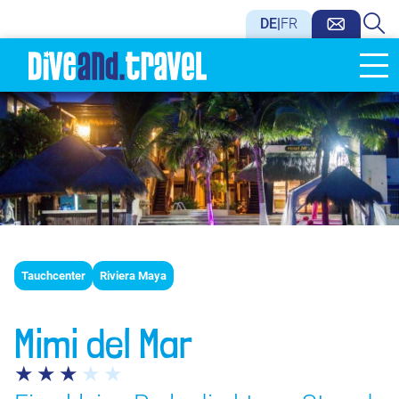
DE
|
FR
Tauchcenter
Riviera Maya
Mimi del Mar