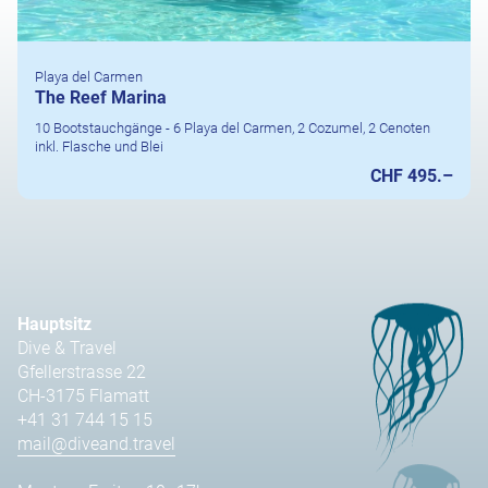
Playa del Carmen
The Reef Marina
10 Bootstauchgänge - 6 Playa del Carmen, 2 Cozumel, 2 Cenoten
inkl. Flasche und Blei
CHF 495.–
Hauptsitz
Dive & Travel
Gfellerstrasse 22
CH-3175 Flamatt
+41 31 744 15 15
mail@diveand.travel