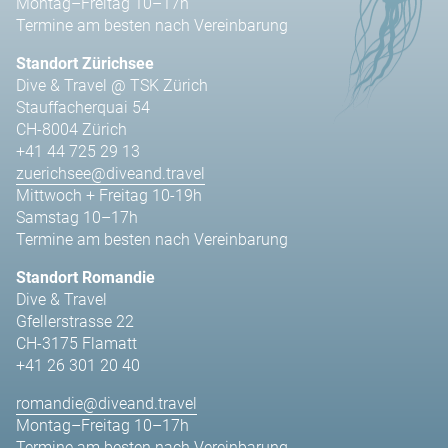
Montag–Freitag 10–17h
Termine am besten nach Vereinbarung
Standort Zürichsee
Dive & Travel @ TSK Zürich
Stauffacherquai 54
CH-8004 Zürich
+41 44 725 29 13
zuerichsee@diveand.travel
Mittwoch + Freitag 10-19h
Samstag 10–17h
Termine am besten nach Vereinbarung
Standort Romandie
Dive & Travel
Gfellerstrasse 22
CH-3175 Flamatt
+41 26 301 20 40
romandie@diveand.travel
Montag–Freitag 10–17h
Termine am besten nach Vereinbarung