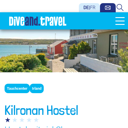
DE
|
FR
Tauchcenter
Irland
Kilronan Hostel