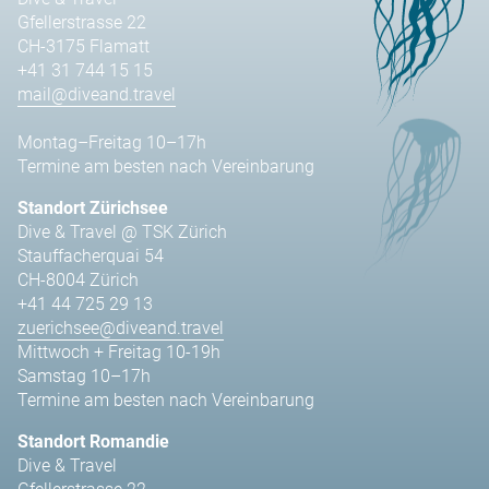
Gfellerstrasse 22
CH-3175 Flamatt
+41 31 744 15 15
mail@diveand.travel
Montag–Freitag 10–17h
Termine am besten nach Vereinbarung
Standort Zürichsee
Dive & Travel @ TSK Zürich
Stauffacherquai 54
CH-8004 Zürich
+41 44 725 29 13
zuerichsee@diveand.travel
Mittwoch + Freitag 10-19h
Samstag 10–17h
Termine am besten nach Vereinbarung
Standort Romandie
Dive & Travel