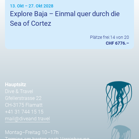
13. Okt
–
27. Okt 2028
Explore Baja – Einmal quer durch die
Sea of Cortez
Plätze frei:
14 von 20
CHF 6776.–
Hauptsitz
Dive & Travel
Gfellerstrasse 22
CH-3175 Flamatt
+41 31 744 15 15
mail@diveand.travel
Montag–Freitag 10–17h