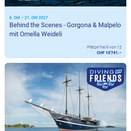
6. Okt
–
21. Okt 2027
Behind the Scenes - Gorgona & Malpelo
mit Ornella Weideli
Plätze frei:
9 von 12
CHF 10'741.–