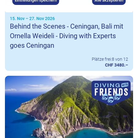
Einstellungen speichern
Alle akzeptieren
15. Nov
–
27. Nov 2026
Behind the Scenes - Ceningan, Bali mit
Ornella Weideli - Diving with Experts
goes Ceningan
Plätze frei:
8 von 12
CHF 3480.–