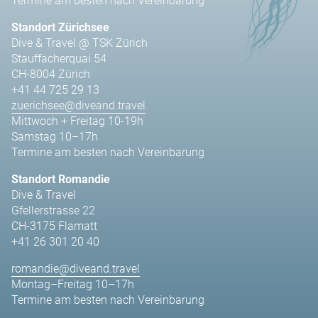
Termine am besten nach Vereinbarung
Standort Zürichsee
Dive & Travel @ TSK Zürich
Stauffacherquai 54
CH-8004 Zürich
+41 44 725 29 13
zuerichsee@diveand.travel
Mittwoch + Freitag 10-19h
Samstag 10–17h
Termine am besten nach Vereinbarung
Standort Romandie
Dive & Travel
Gfellerstrasse 22
CH-3175 Flamatt
+41 26 301 20 40
romandie@diveand.travel
Montag–Freitag 10–17h
Termine am besten nach Vereinbarung