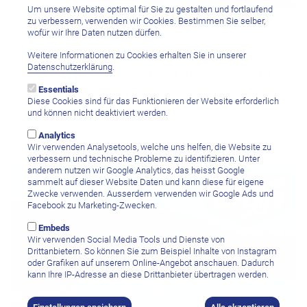
Um unsere Website optimal für Sie zu gestalten und fortlaufend
zu verbessern, verwenden wir Cookies. Bestimmen Sie selber,
wofür wir Ihre Daten nutzen dürfen.
5. Sep
–
19. Sep 2026
Weitere Informationen zu Cookies erhalten Sie in unserer
Datenschutzerklärung
.
Bali ist der Ort, wo auch Fische Urlaub
Essentials
machen würden
Diese Cookies sind für das Funktionieren der Website erforderlich
und können nicht deaktiviert werden.
Plätze frei:
5 von 12
Analytics
CHF 4950.–
Wir verwenden Analysetools, welche uns helfen, die Website zu
verbessern und technische Probleme zu identifizieren. Unter
anderem nutzen wir Google Analytics, das heisst Google
sammelt auf dieser Website Daten und kann diese für eigene
Zwecke verwenden. Ausserdem verwenden wir Google Ads und
Facebook zu Marketing-Zwecken.
Embeds
Wir verwenden Social Media Tools und Dienste von
Drittanbietern. So können Sie zum Beispiel Inhalte von Instagram
oder Grafiken auf unserem Online-Angebot anschauen. Dadurch
kann Ihre IP-Adresse an diese Drittanbieter übertragen werden.