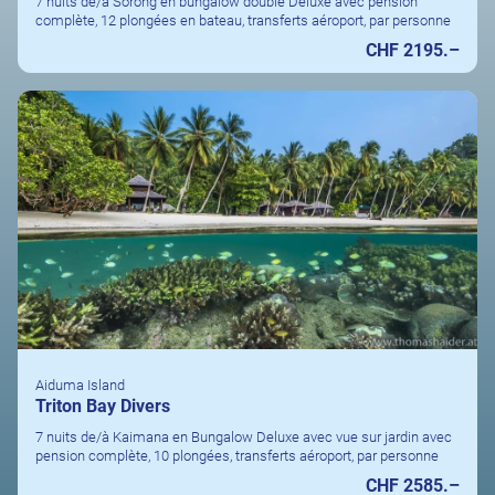
7 nuits de/à Sorong en bungalow double Deluxe avec pension
complète, 12 plongées en bateau, transferts aéroport, par personne
CHF 2195.–
Aiduma Island
Triton Bay Divers
7 nuits de/à Kaimana en Bungalow Deluxe avec vue sur jardin avec
pension complète, 10 plongées, transferts aéroport, par personne
CHF 2585.–