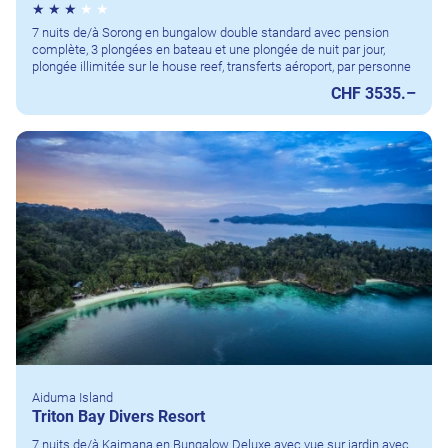
7 nuits de/à Sorong en bungalow double standard avec pension
complète, 3 plongées en bateau et une plongée de nuit par jour,
plongée illimitée sur le house reef, transferts aéroport, par personne
CHF 3535.–
Aiduma Island
Triton Bay Divers Resort
7 nuits de/à Kaimana en Bungalow Deluxe avec vue sur jardin avec