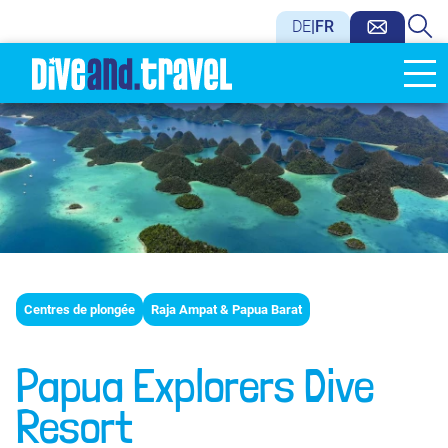
DE
|
FR
Centres de plongée
Raja Ampat & Papua Barat
Papua Explorers Dive
Resort