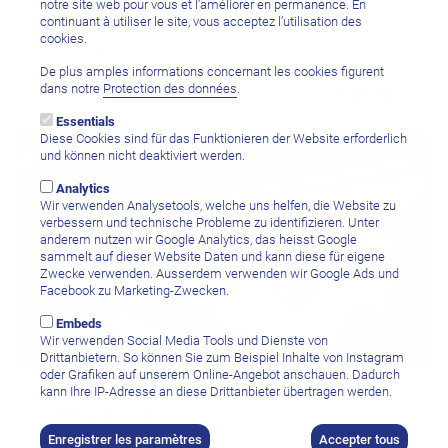
notre site web pour vous et l’améliorer en permanence. En
Bastianos Froggies Dive Resort Lembeh
continuant à utiliser le site, vous acceptez l’utilisation des
cookies.
7 nuits de/à Manado en chambre double superior avec vue sur mer,
pension complète, transferts aéroport, par personne
De plus amples informations concernant les cookies figurent
dans notre
Protection des données
.
CHF 767.–
Essentials
Diese Cookies sind für das Funktionieren der Website erforderlich
und können nicht deaktiviert werden.
Analytics
Wir verwenden Analysetools, welche uns helfen, die Website zu
verbessern und technische Probleme zu identifizieren. Unter
anderem nutzen wir Google Analytics, das heisst Google
sammelt auf dieser Website Daten und kann diese für eigene
Zwecke verwenden. Ausserdem verwenden wir Google Ads und
Facebook zu Marketing-Zwecken.
Embeds
Wir verwenden Social Media Tools und Dienste von
Drittanbietern. So können Sie zum Beispiel Inhalte von Instagram
oder Grafiken auf unserem Online-Angebot anschauen. Dadurch
kann Ihre IP-Adresse an diese Drittanbieter übertragen werden.
Bangka Island
Coral-Eye Resort
Enregistrer les paramètres
Accepter tous