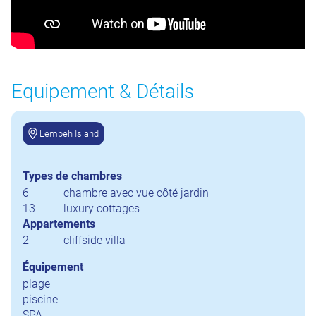
Equipement & Détails
Lembeh Island
Types de chambres
6
chambre avec vue côté jardin
13
luxury cottages
Appartements
2
cliffside villa
Équipement
plage
piscine
SPA