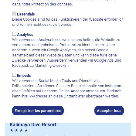
dans notre
Protection des données
.
7 nuits de/à Alor en bungalow double Waterfront avec pension
complète, 10 plongées en bateau, plongée illimitée sur le house reef,
Essentials
transferts aéroport, par personne
Diese Cookies sind für das Funktionieren der Website erforderlich
und können nicht deaktiviert werden.
CHF 2175.–
Analytics
Wir verwenden Analysetools, welche uns helfen, die Website zu
verbessern und technische Probleme zu identifizieren. Unter
anderem nutzen wir Google Analytics, das heisst Google
sammelt auf dieser Website Daten und kann diese für eigene
Zwecke verwenden. Ausserdem verwenden wir Google Ads und
Facebook zu Marketing-Zwecken.
Embeds
Wir verwenden Social Media Tools und Dienste von
Drittanbietern. So können Sie zum Beispiel Inhalte von Instagram
oder Grafiken auf unserem Online-Angebot anschauen. Dadurch
kann Ihre IP-Adresse an diese Drittanbieter übertragen werden.
Enregistrer les paramètres
Accepter tous
Poja, Sumbawa Island
Kalimaya Dive Resort