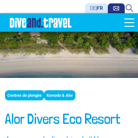
DE
|
FR
Centres de plongée
Komodo & Alor
Alor Divers Eco Resort