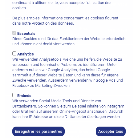
continuant à utiliser le site, vous acceptez l’utilisation des
30.12.2027
16 places libres
CHF 6174
cookies.
confirmed
7 nuits
De plus amples informations concernant les cookies figurent
dans notre
Protection des données
.
06.01.2028
16 places libres
CHF 6174
Essentials
confirmed
7 nuits
Diese Cookies sind für das Funktionieren der Website erforderlich
und können nicht deaktiviert werden.
Analytics
13.01.2028
16 places libres
CHF 6174
Wir verwenden Analysetools, welche uns helfen, die Website zu
confirmed
7 nuits
verbessern und technische Probleme zu identifizieren. Unter
anderem nutzen wir Google Analytics, das heisst Google
sammelt auf dieser Website Daten und kann diese für eigene
20.01.2028
Zwecke verwenden. Ausserdem verwenden wir Google Ads und
16 places libres
CHF 6174
Facebook zu Marketing-Zwecken.
confirmed
7 nuits
Embeds
Wir verwenden Social Media Tools und Dienste von
27.01.2028
16 places libres
Drittanbietern. So können Sie zum Beispiel Inhalte von Instagram
CHF 6174
confirmed
oder Grafiken auf unserem Online-Angebot anschauen. Dadurch
7 nuits
kann Ihre IP-Adresse an diese Drittanbieter übertragen werden.
03.02.2028
Enregistrer les paramètres
Accepter tous
16 places libres
CHF 6174
confirmed
7 nuits