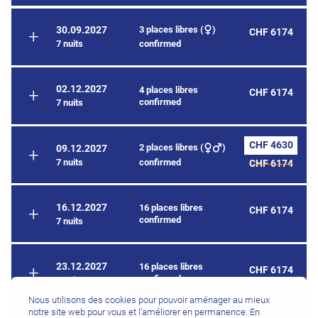
3 places libres (
)
30.09.2027
CHF 6174
7 nuits
confirmed
02.12.2027
4 places libres
CHF 6174
confirmed
7 nuits
CHF 4630
2 places libres (
)
09.12.2027
7 nuits
confirmed
CHF 6174
16.12.2027
16 places libres
CHF 6174
confirmed
7 nuits
23.12.2027
16 places libres
CHF 6174
confirmed
7 nuits
Nous utilisons des cookies pour pouvoir aménager au mieux
notre site web pour vous et l’améliorer en permanence. En