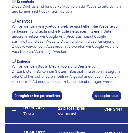
Essentials
Diese Cookies sind für das Funktionieren der Website erforderlich
07.04.2027
4 places libres
CHF 3360
und können nicht deaktiviert werden.
confirmed
7 nuits
Analytics
Wir verwenden Analysetools, welche uns helfen, die Website zu
verbessern und technische Probleme zu identifizieren. Unter
16.04.2027
22 places libres
CHF 3360
anderem nutzen wir Google Analytics, das heisst Google
confirmed
7 nuits
sammelt auf dieser Website Daten und kann diese für eigene
Zwecke verwenden. Ausserdem verwenden wir Google Ads und
Facebook zu Marketing-Zwecken.
25.04.2027
22 places libres
CHF 3822
Embeds
confirmed
8 nuits
Wir verwenden Social Media Tools und Dienste von
Drittanbietern. So können Sie zum Beispiel Inhalte von Instagram
oder Grafiken auf unserem Online-Angebot anschauen. Dadurch
kann Ihre IP-Adresse an diese Drittanbieter übertragen werden.
01.09.2027
22 places libres
CHF 3108
confirmed
6 nuits
Enregistrer les paramètres
Accepter tous
09.09.2027
22 places libres
CHF 3444
confirmed
7 nuits
18.09.2027
22 places libres