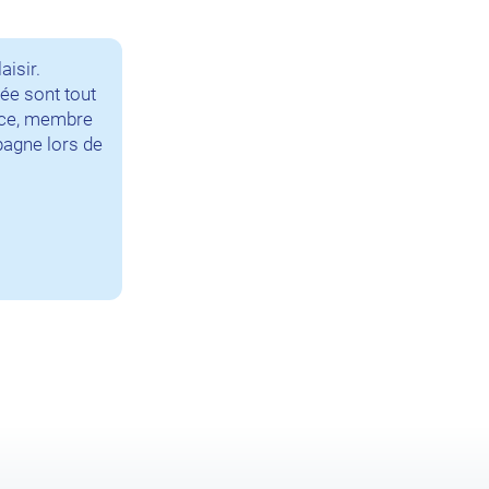
isir.
gée sont tout
rice, membre
pagne lors de