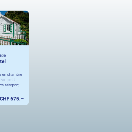
Saba
tel
ba en chambre
ncl. petit
rts aéroport,
CHF 675.–