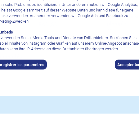
hnische Probleme zu identifizieren. Unter anderem nutzen wir Google Analytics,
 heisst Google sammelt auf dieser Website Daten und kann diese für eigene
cke verwenden. Ausserdem verwenden wir Google Ads und Facebook zu
ée
Cours de plongée
Nombre de si
keting-Zwecken.
plongée
bateau
PADI,SDI
30
Embeds
 verwenden Social Media Tools und Dienste von Drittanbietern. So können Sie 
spiel Inhalte von Instagram oder Grafiken auf unserem Online-Angebot anschau
urch kann Ihre IP-Adresse an diese Drittanbieter übertragen werden.
ommandés
nregistrer les paramètres
Accepter to
el