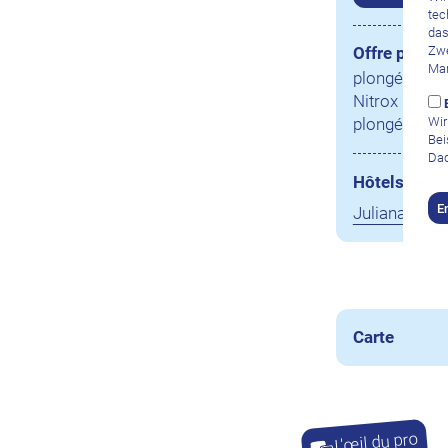
tec
das
Zwe
Offre plong
Mar
plongée en 
Nitrox
plongée Tek
Wir
Bei
Dad
Hôtels rec
E
Juliana's Hot
Carte
L'œil du pro