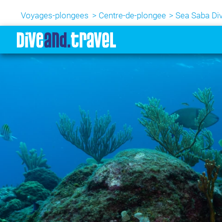
Voyages-plongees
Centre-de-plongee
Sea Saba Div