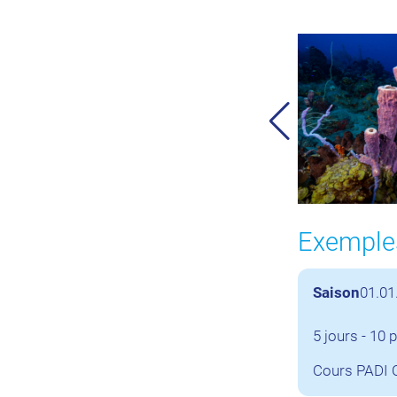
Exemples
Saison
01.01
5 jours - 10 
Cours PADI O