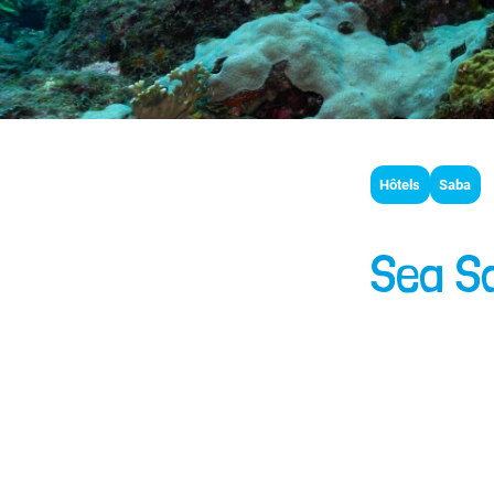
Hôtels
Saba
Sea S