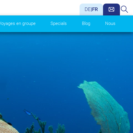
DE
|
FR
Voyages en groupe
Specials
Blog
Nous