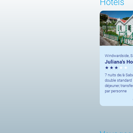
Hôtels
Windwardside, 
Juliana's Ho
7 nuits de/à Sa
double standard i
déjeuner, transfe
par personne