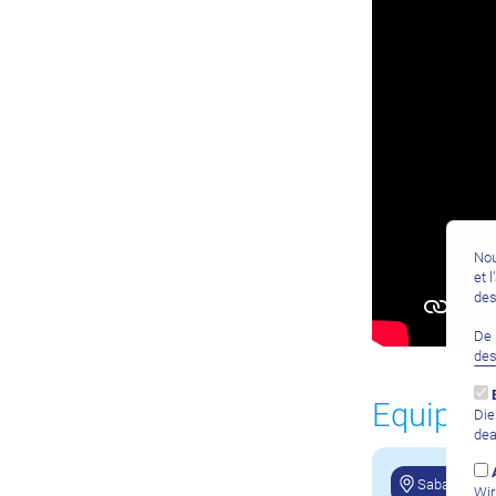
Nou
et 
des
De 
de
Equipeme
Die
dea
Saba
Wir