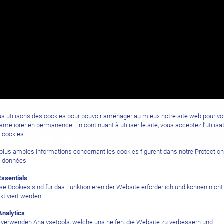
s utilisons des cookies pour pouvoir aménager au mieux notre site web pour v
l’améliorer en permanence. En continuant à utiliser le site, vous acceptez l’utilisa
 cookies.
plus amples informations concernant les cookies figurent dans notre
Protectio
s données
.
Essentials
nt & Détails
se Cookies sind für das Funktionieren der Website erforderlich und können nicht
ktiviert werden.
Analytics
 verwenden Analysetools, welche uns helfen, die Website zu verbessern und