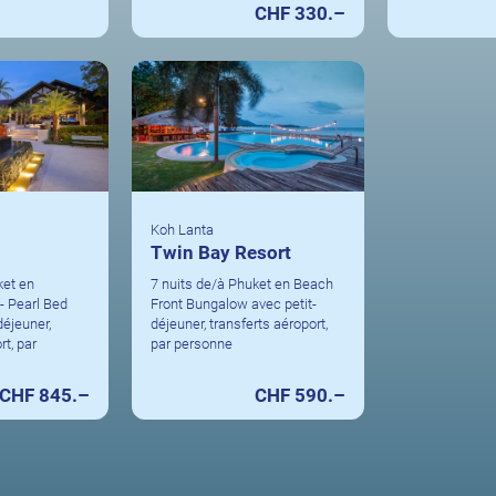
CHF 330.–
Koh Lanta
Twin Bay Resort
ket en
7 nuits de/à Phuket en Beach
- Pearl Bed
Front Bungalow avec petit-
déjeuner,
déjeuner, transferts aéroport,
rt, par
par personne
CHF 845.–
CHF 590.–