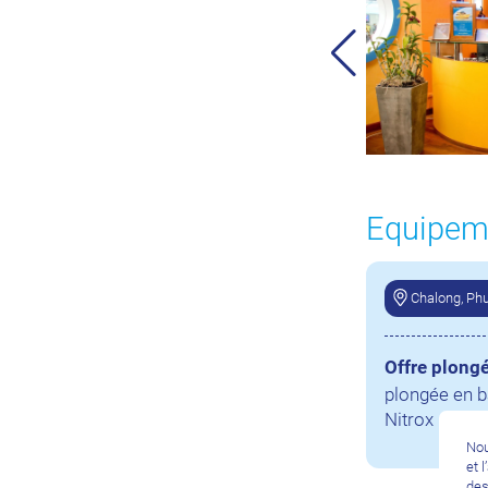
Equipeme
Chalong, Ph
Offre plong
plongée en 
Nitrox
Nou
et 
des