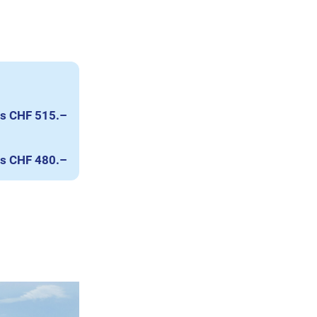
s CHF 515.–
s CHF 480.–