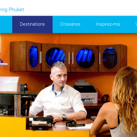
ing Phuket
Destinations
Croisières
Inspirez-moi