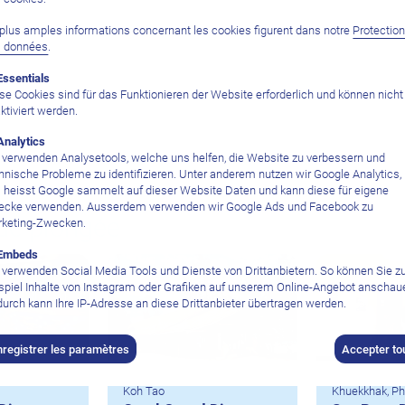
plus amples informations concernant les cookies figurent dans notre
Protectio
s données
.
Essentials
se Cookies sind für das Funktionieren der Website erforderlich und können nicht
ktiviert werden.
Analytics
 verwenden Analysetools, welche uns helfen, die Website zu verbessern und
hnische Probleme zu identifizieren. Unter anderem nutzen wir Google Analytics,
 heisst Google sammelt auf dieser Website Daten und kann diese für eigene
cke verwenden. Ausserdem verwenden wir Google Ads und Facebook zu
de plongée
keting-Zwecken.
Embeds
 verwenden Social Media Tools und Dienste von Drittanbietern. So können Sie 
spiel Inhalte von Instagram oder Grafiken auf unserem Online-Angebot anschau
urch kann Ihre IP-Adresse an diese Drittanbieter übertragen werden.
nregistrer les paramètres
Accepter to
Koh Tao
Khuekkhak, P