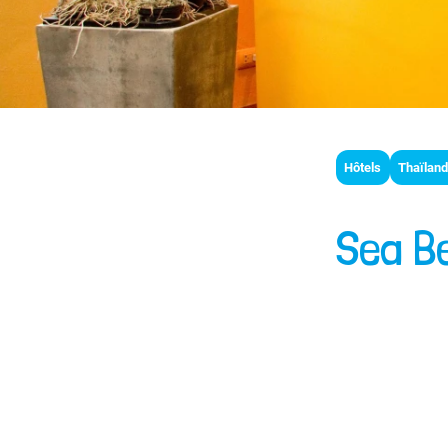
Hôtels
Thaïlan
Sea B