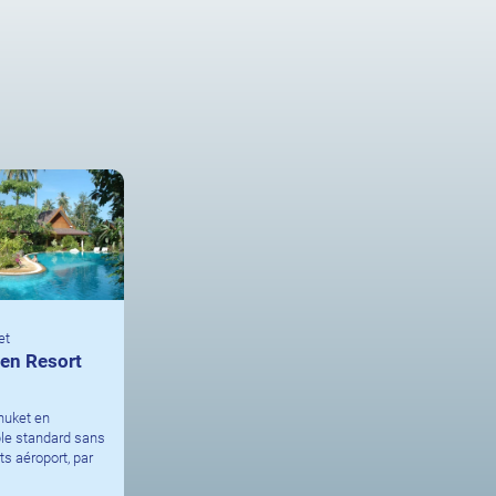
et
en Resort
huket en
le standard sans
ts aéroport, par