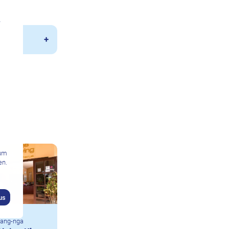
n
zum
en.
us
hang-nga