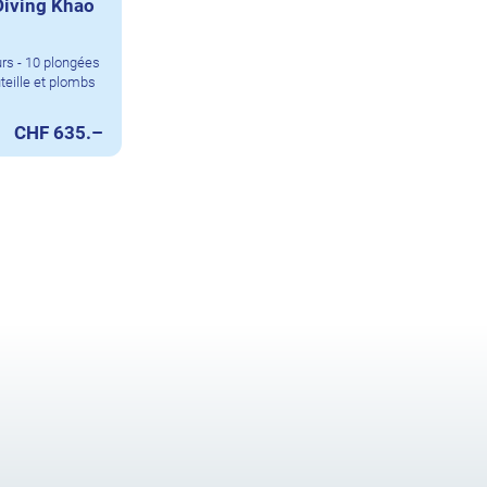
Diving Khao
urs - 10 plongées
teille et plombs
CHF 635.–