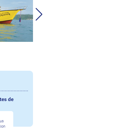
tes de
ous
tion