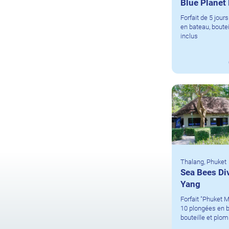
Blue Planet 
Forfait de 5 jour
en bateau, boute
inclus
Thalang, Phuket
Sea Bees Di
Yang
Forfait "Phuket Mi
10 plongées en b
bouteille et plom