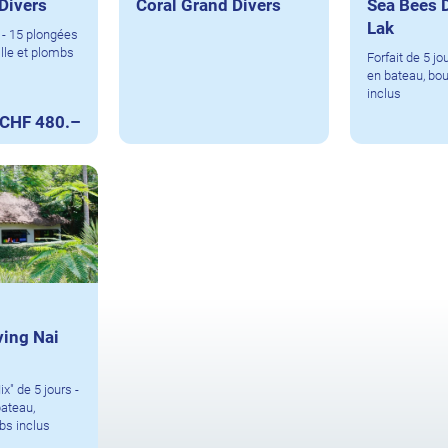
Divers
Coral Grand Divers
Sea Bees 
Lak
s - 15 plongées
ille et plombs
Forfait de 5 jo
en bateau, bou
inclus
CHF 480.–
ving Nai
x" de 5 jours -
ateau,
bs inclus