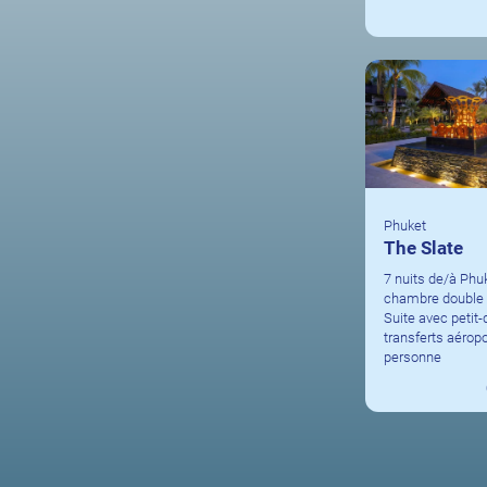
Phuket
The Slate
7 nuits de/à Phu
chambre double 
Suite avec petit-
transferts aéropo
personne