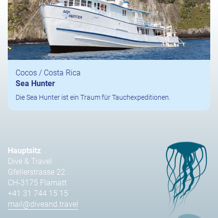
Cocos / Costa Rica
Sea Hunter
Die Sea Hunter ist ein Traum für Tauchexpeditionen.
Hauptsitz
Dive & Travel
Gfellerstrasse 22
CH-3175 Flamatt
+41 31 744 15 15
mail@diveand.travel