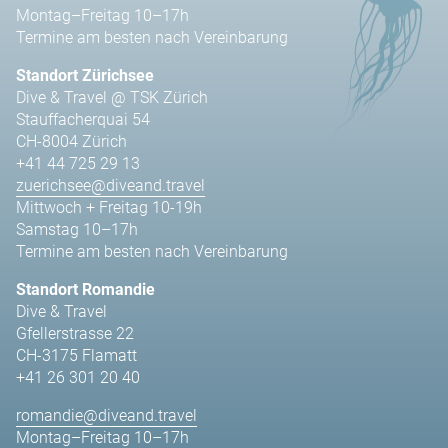
Montag–Freitag 10–17h
Termine am besten nach Vereinbarung
Standort Zürichsee
Dive & Travel @ TSK Zürich
Stauffacherquai 54
CH-8004 Zürich
+41 44 725 29 13
zuerichsee@diveand.travel
Mittwoch + Freitag 10-19h
Samstag 10–17h
Termine am besten nach Vereinbarung
Standort Romandie
Dive & Travel
Gfellerstrasse 22
CH-3175 Flamatt
+41 26 301 20 40
romandie@diveand.travel
Montag–Freitag 10–17h