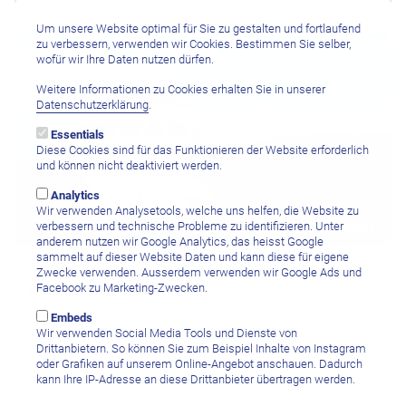
Um unsere Website optimal für Sie zu gestalten und fortlaufend
zu verbessern, verwenden wir Cookies. Bestimmen Sie selber,
wofür wir Ihre Daten nutzen dürfen.
Weitere Informationen zu Cookies erhalten Sie in unserer
Datenschutzerklärung
.
Essentials
Diese Cookies sind für das Funktionieren der Website erforderlich
und können nicht deaktiviert werden.
Analytics
Wir verwenden Analysetools, welche uns helfen, die Website zu
verbessern und technische Probleme zu identifizieren. Unter
anderem nutzen wir Google Analytics, das heisst Google
sammelt auf dieser Website Daten und kann diese für eigene
Mexiko
Zwecke verwenden. Ausserdem verwenden wir Google Ads und
Facebook zu Marketing-Zwecken.
Nautilus Explorer
Das Tauchsafariboot Nautilus Explorer verfügt über ein neues,
Embeds
sehr großes Tauchdeck.
Wir verwenden Social Media Tools und Dienste von
Drittanbietern. So können Sie zum Beispiel Inhalte von Instagram
oder Grafiken auf unserem Online-Angebot anschauen. Dadurch
kann Ihre IP-Adresse an diese Drittanbieter übertragen werden.