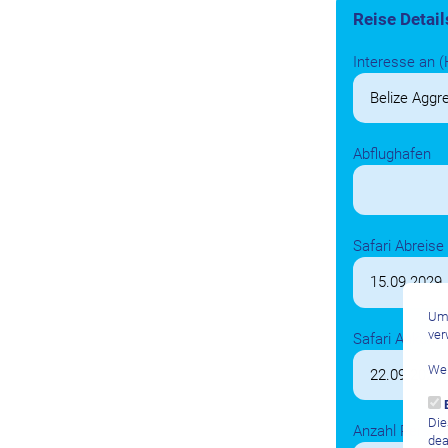
Reise Detail
Interesse an (
Abflughafen
Safari Abreise
Um 
ver
Safari Ankunft
Wei
Die
Anzahl Person
dea