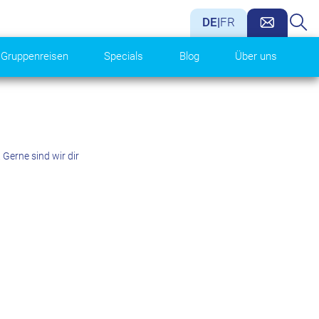
DE
|
FR
Gruppenreisen
Specials
Blog
Über uns
Gerne sind wir dir