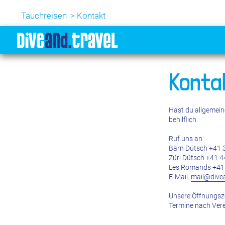
Tauchreisen
Kontakt
Konta
Hast du allgemein
behilflich.
Ruf uns an:
Bärn Dütsch +41 
Züri Dütsch +41 4
Les Romands +41 
E-Mail:
mail@divea
Unsere Öffnungsz
Termine nach Ver