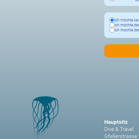
Ich möchte kei
Ich möchte den
Ich möchte den
Hauptsitz
Dive & Travel
Gfellerstrasse