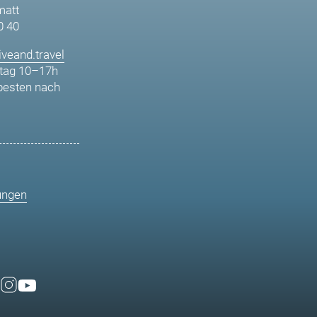
matt
0 40
veand.travel
tag 10–17h
besten nach
ungen