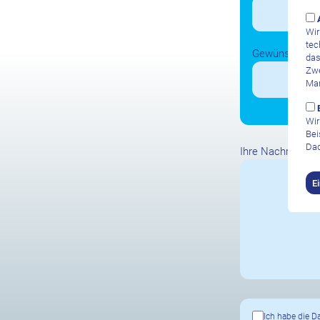
Wir
tec
Gewünschte A
das
Zwe
Mar
Wir
Bei
Dad
Ihre Nachricht
E
Ich habe die
D