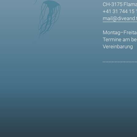
CH-3175 Flama
+41 31 744 15 
mail@diveand.t
Montag–Freita
Termine am be
Vereinbarung