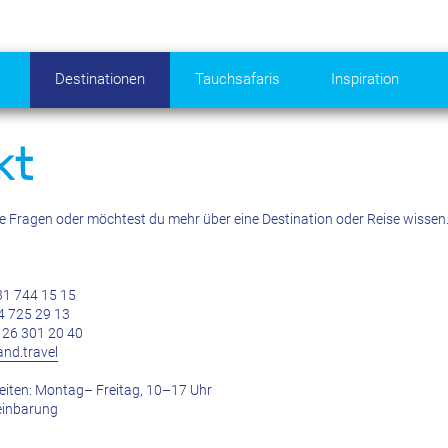
Destinationen
Tauchsafaris
Inspiration
kt
e Fragen oder möchtest du mehr über eine Destination oder Reise wissen. 
31 744 15 15
4 725 29 13
26 301 20 40
nd.travel
eiten: Montag– Freitag, 10–17 Uhr
einbarung