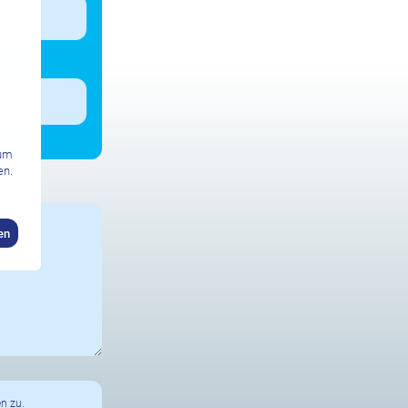
zum
en.
en
n zu.