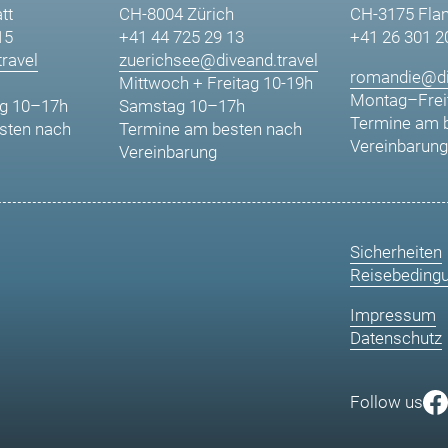
tt
CH-8004 Zürich
CH-3175 Fla
15
+41 44 725 29 13
+41 26 301 2
ravel
zuerichsee@diveand.travel
romandie@di
Mittwoch + Freitag 10-19h
Montag–Frei
g 10–17h
Samstag 10–17h
Termine am 
sten nach
Termine am besten nach
Vereinbarung
Vereinbarung
Sicherheiten
Reisebeding
Impressum
Datenschutz
Follow us