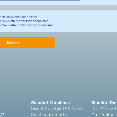
nen Newsletter abonnieren.
 Newsletter in deutsch abonnieren.
 Newsletter in französisch abonnieren.
Standort Zürichsee
Standort Ro
Dive & Travel @ TSK Zürich
Dive & Travel
 22
Stauffacherquai 54
Gfellerstrass