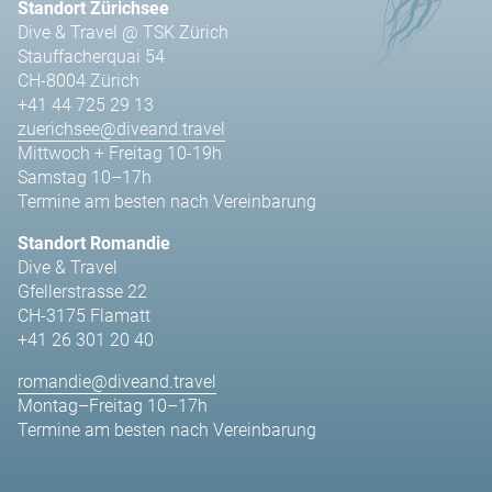
Standort Zürichsee
Dive & Travel @ TSK Zürich
Stauffacherquai 54
CH-8004 Zürich
+41 44 725 29 13
zuerichsee@diveand.travel
Mittwoch + Freitag 10-19h
Samstag 10–17h
Termine am besten nach Vereinbarung
Standort Romandie
Dive & Travel
Gfellerstrasse 22
CH-3175 Flamatt
+41 26 301 20 40
romandie@diveand.travel
Montag–Freitag 10–17h
Termine am besten nach Vereinbarung