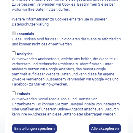
zu verbessern, verwenden wir Cookies. Bestimmen Sie selber,
wofür wir Ihre Daten nutzen dürfen.
Gewünschte Aufenthaltsdauer
Weitere Informationen zu Cookies erhalten Sie in unserer
Datenschutzerklärung
.
Essentials
Diese Cookies sind für das Funktionieren der Website erforderlich
und können nicht deaktiviert werden.
Ihre Nachricht
Analytics
Wir verwenden Analysetools, welche uns helfen, die Website zu
verbessern und technische Probleme zu identifizieren. Unter
anderem nutzen wir Google Analytics, das heisst Google
sammelt auf dieser Website Daten und kann diese für eigene
Zwecke verwenden. Ausserdem verwenden wir Google Ads und
Facebook zu Marketing-Zwecken.
Embeds
Wir verwenden Social Media Tools und Dienste von
Drittanbietern. So können Sie zum Beispiel Inhalte von Instagram
oder Grafiken auf unserem Online-Angebot anschauen. Dadurch
kann Ihre IP-Adresse an diese Drittanbieter übertragen werden.
Ich habe die
Datenschutzbestimmungen sowie den Haftungsausschluss
gelesen und stimme diesen zu.
Einstellungen speichern
Alle akzeptieren