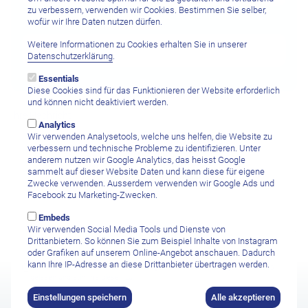
zu verbessern, verwenden wir Cookies. Bestimmen Sie selber,
wofür wir Ihre Daten nutzen dürfen.
Gewünschte Aufenthaltsdauer
Weitere Informationen zu Cookies erhalten Sie in unserer
Datenschutzerklärung
.
Essentials
Diese Cookies sind für das Funktionieren der Website erforderlich
und können nicht deaktiviert werden.
Ihre Nachricht
Analytics
Wir verwenden Analysetools, welche uns helfen, die Website zu
verbessern und technische Probleme zu identifizieren. Unter
anderem nutzen wir Google Analytics, das heisst Google
sammelt auf dieser Website Daten und kann diese für eigene
Zwecke verwenden. Ausserdem verwenden wir Google Ads und
Facebook zu Marketing-Zwecken.
Embeds
Wir verwenden Social Media Tools und Dienste von
Drittanbietern. So können Sie zum Beispiel Inhalte von Instagram
oder Grafiken auf unserem Online-Angebot anschauen. Dadurch
kann Ihre IP-Adresse an diese Drittanbieter übertragen werden.
Ich habe die
Datenschutzbestimmungen sowie den Haftungsausschluss
gelesen und stimme diesen zu.
Einstellungen speichern
Alle akzeptieren