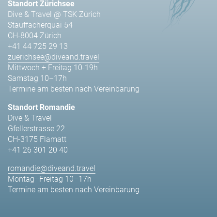
Standort Zürichsee
Dive & Travel @ TSK Zürich
Stauffacherquai 54
CH-8004 Zürich
+41 44 725 29 13
zuerichsee@diveand.travel
Mittwoch + Freitag 10-19h
Samstag 10–17h
Termine am besten nach Vereinbarung
Standort Romandie
Dive & Travel
Gfellerstrasse 22
CH-3175 Flamatt
+41 26 301 20 40
romandie@diveand.travel
Montag–Freitag 10–17h
Termine am besten nach Vereinbarung