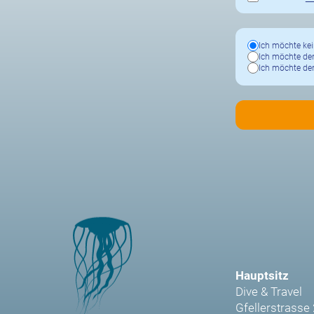
Ich möchte kei
Ich möchte den
Ich möchte den
Hauptsitz
Dive & Travel
Gfellerstrasse