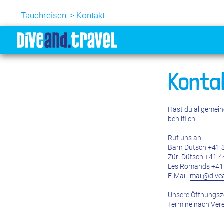
Tauchreisen
Kontakt
Konta
Hast du allgemein
behilflich.
Ruf uns an:
Bärn Dütsch +41 
Züri Dütsch +41 4
Les Romands +41 
E-Mail:
mail@divea
Unsere Öffnungsz
Termine nach Ver