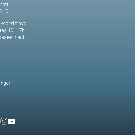
matt
0 40
veand.travel
tag 10–17h
besten nach
ungen