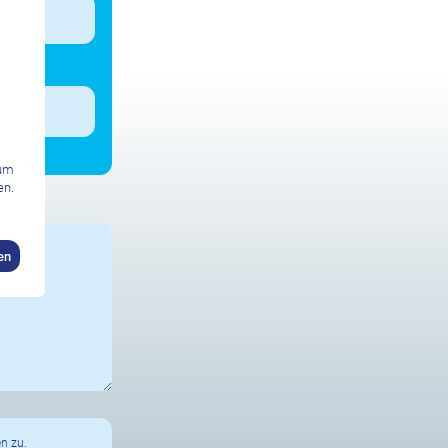
zum
en.
en
n zu.