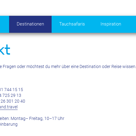
Destinationen
Tauchsafaris
Inspiration
kt
e Fragen oder möchtest du mehr über eine Destination oder Reise wissen. 
31 744 15 15
4 725 29 13
26 301 20 40
nd.travel
eiten: Montag– Freitag, 10–17 Uhr
einbarung