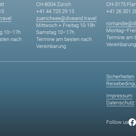
tt
CH-8004 Zürich
CH-3175 Fla
15
+41 44 725 29 13
+41 26 301 2
ravel
zuerichsee@diveand.travel
romandie@di
Mittwoch + Freitag 10-19h
Montag–Frei
g 10–17h
Samstag 10–17h
Termine am 
sten nach
Termine am besten nach
Vereinbarung
Vereinbarung
Sicherheiten
Reisebeding
Impressum
Datenschutz
Follow us