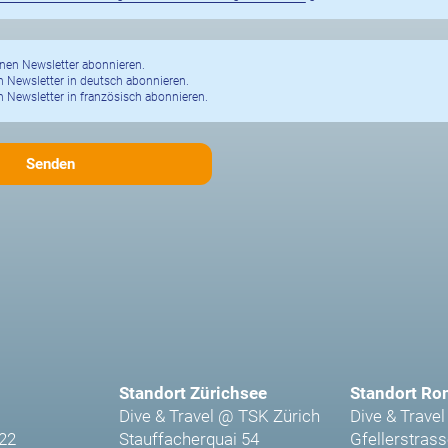
nen Newsletter abonnieren.
 Newsletter in deutsch abonnieren.
 Newsletter in französisch abonnieren.
Standort Zürichsee
Standort Ro
Dive & Travel @ TSK Zürich
Dive & Travel
 22
Stauffacherquai 54
Gfellerstrass