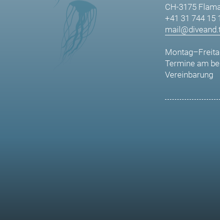
CH-3175 Flama
+41 31 744 15 
mail@diveand.t
Montag–Freita
Termine am be
Vereinbarung