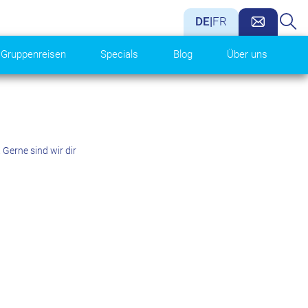
DE
|
FR
Gruppenreisen
Specials
Blog
Über uns
Gerne sind wir dir