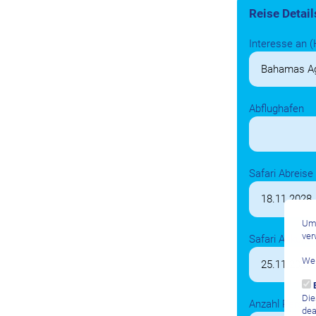
Reise Detail
Interesse an (
Abflughafen
Safari Abreise
Um 
ver
Safari Ankunft
Wei
Die
Anzahl Person
dea