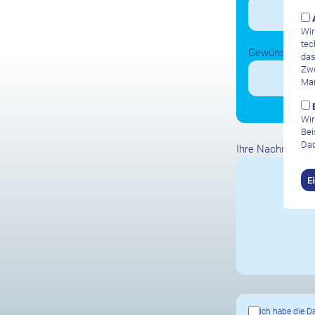
Wir
tec
Gewünschte A
das
Zwe
Mar
Wir
Bei
Dad
Ihre Nachricht
E
Ich habe die
D