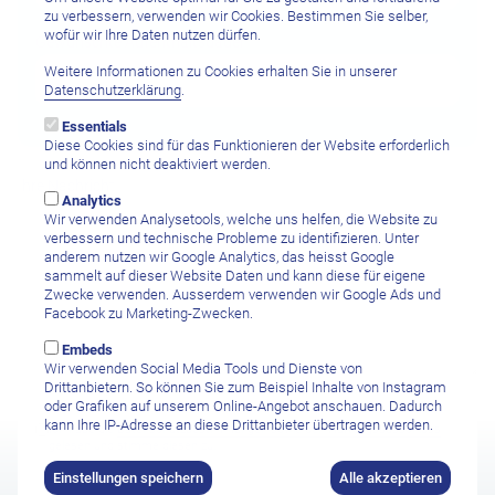
zu verbessern, verwenden wir Cookies. Bestimmen Sie selber,
wofür wir Ihre Daten nutzen dürfen.
Gewünschte Aufenthaltsdauer
Weitere Informationen zu Cookies erhalten Sie in unserer
Datenschutzerklärung
.
Essentials
Diese Cookies sind für das Funktionieren der Website erforderlich
und können nicht deaktiviert werden.
Ihre Nachricht
Analytics
Wir verwenden Analysetools, welche uns helfen, die Website zu
verbessern und technische Probleme zu identifizieren. Unter
anderem nutzen wir Google Analytics, das heisst Google
sammelt auf dieser Website Daten und kann diese für eigene
Zwecke verwenden. Ausserdem verwenden wir Google Ads und
Facebook zu Marketing-Zwecken.
Embeds
Wir verwenden Social Media Tools und Dienste von
Drittanbietern. So können Sie zum Beispiel Inhalte von Instagram
oder Grafiken auf unserem Online-Angebot anschauen. Dadurch
kann Ihre IP-Adresse an diese Drittanbieter übertragen werden.
Ich habe die
Datenschutzbestimmungen sowie den Haftungsausschluss
gelesen und stimme diesen zu.
Einstellungen speichern
Alle akzeptieren