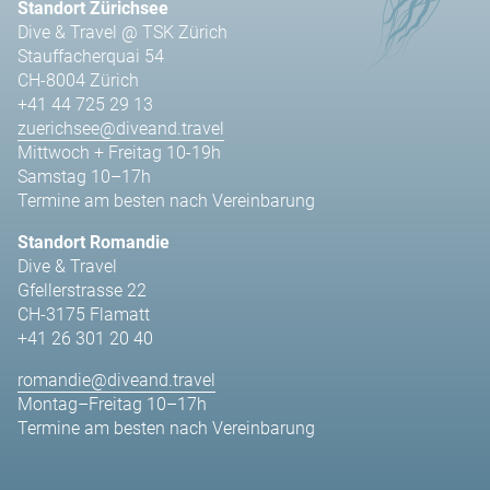
Standort Zürichsee
Dive & Travel @ TSK Zürich
Stauffacherquai 54
CH-8004 Zürich
+41 44 725 29 13
zuerichsee@diveand.travel
Mittwoch + Freitag 10-19h
Samstag 10–17h
Termine am besten nach Vereinbarung
Standort Romandie
Dive & Travel
Gfellerstrasse 22
CH-3175 Flamatt
+41 26 301 20 40
romandie@diveand.travel
Montag–Freitag 10–17h
Termine am besten nach Vereinbarung