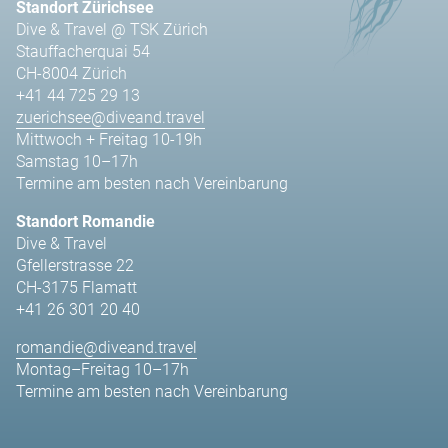
Standort Zürichsee
Dive & Travel @ TSK Zürich
Stauffacherquai 54
CH-8004 Zürich
+41 44 725 29 13
zuerichsee@diveand.travel
Mittwoch + Freitag 10-19h
Samstag 10–17h
Termine am besten nach Vereinbarung
Standort Romandie
Dive & Travel
Gfellerstrasse 22
CH-3175 Flamatt
+41 26 301 20 40
romandie@diveand.travel
Montag–Freitag 10–17h
Termine am besten nach Vereinbarung