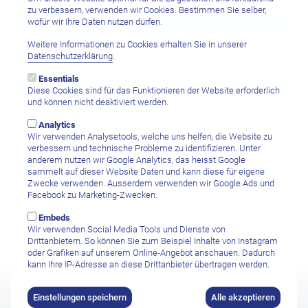
zu verbessern, verwenden wir Cookies. Bestimmen Sie selber,
wofür wir Ihre Daten nutzen dürfen.
Gewünschte Aufenthaltsdauer
Weitere Informationen zu Cookies erhalten Sie in unserer
Datenschutzerklärung
.
Essentials
Diese Cookies sind für das Funktionieren der Website erforderlich
und können nicht deaktiviert werden.
Ihre Nachricht
Analytics
Wir verwenden Analysetools, welche uns helfen, die Website zu
verbessern und technische Probleme zu identifizieren. Unter
anderem nutzen wir Google Analytics, das heisst Google
sammelt auf dieser Website Daten und kann diese für eigene
Zwecke verwenden. Ausserdem verwenden wir Google Ads und
Facebook zu Marketing-Zwecken.
Embeds
Wir verwenden Social Media Tools und Dienste von
Drittanbietern. So können Sie zum Beispiel Inhalte von Instagram
oder Grafiken auf unserem Online-Angebot anschauen. Dadurch
kann Ihre IP-Adresse an diese Drittanbieter übertragen werden.
Ich habe die
Datenschutzbestimmungen sowie den Haftungsausschluss
gelesen und stimme diesen zu.
Einstellungen speichern
Alle akzeptieren