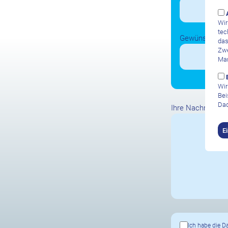
Wir
tec
Gewünschte A
das
Zwe
Mar
Wir
Bei
Dad
Ihre Nachricht
E
Ich habe die
D