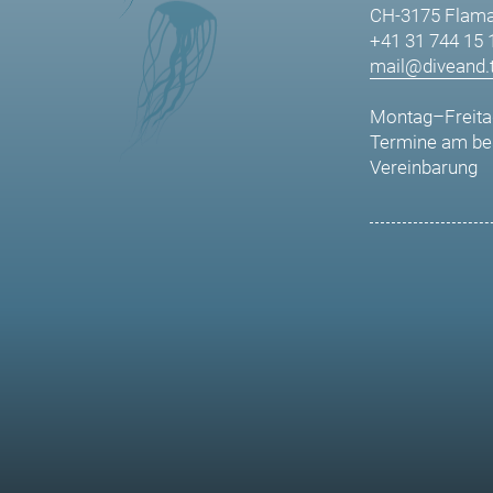
CH-3175 Flama
+41 31 744 15 
mail@diveand.t
Montag–Freita
Termine am be
Vereinbarung