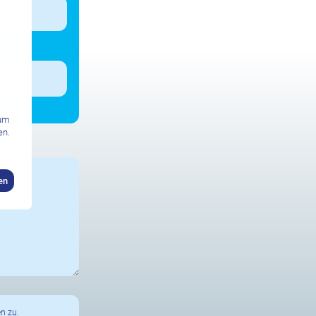
zum
en.
en
n zu.