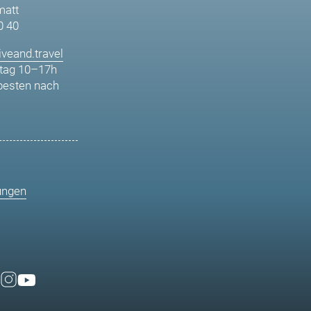
matt
0 40
veand.travel
tag 10–17h
besten nach
ungen