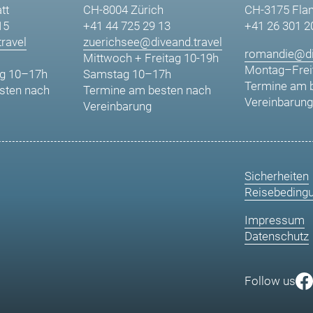
tt
CH-8004 Zürich
CH-3175 Fla
15
+41 44 725 29 13
+41 26 301 2
ravel
zuerichsee@diveand.travel
romandie@di
Mittwoch + Freitag 10-19h
Montag–Frei
g 10–17h
Samstag 10–17h
Termine am 
sten nach
Termine am besten nach
Vereinbarung
Vereinbarung
Sicherheiten
Reisebeding
Impressum
Datenschutz
Follow us