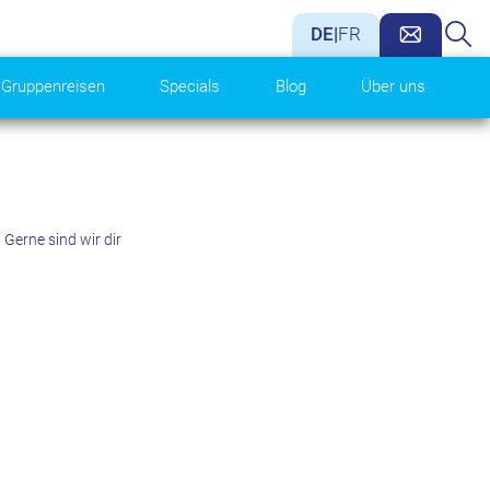
DE
|
FR
Gruppenreisen
Specials
Blog
Über uns
Gerne sind wir dir