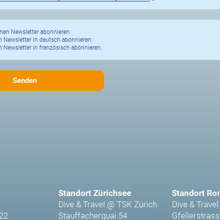
nen Newsletter abonnieren.
 Newsletter in deutsch abonnieren.
 Newsletter in französisch abonnieren.
Standort Zürichsee
Standort Ro
Dive & Travel @ TSK Zürich
Dive & Travel
 22
Stauffacherquai 54
Gfellerstrass