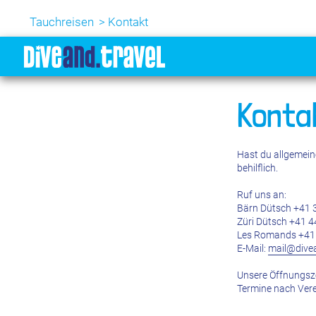
Tauchreisen
Kontakt
Konta
Hast du allgemein
behilflich.
Ruf uns an:
Bärn Dütsch +41 
Züri Dütsch +41 4
Les Romands +41 
E-Mail:
mail@divea
Unsere Öffnungsz
Termine nach Ver