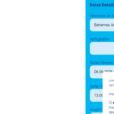
Reise Detail
Interesse an (
Abflughafen
Safari Abreise
Um 
ver
Safari Ankunft
Wei
Die
Anzahl Person
dea