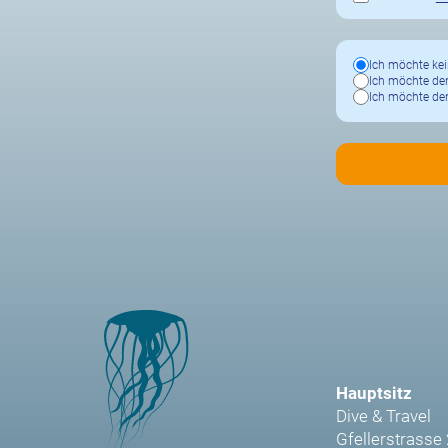
Ich möchte kei
Ich möchte den
Ich möchte den
Hauptsitz
Dive & Travel
Gfellerstrasse