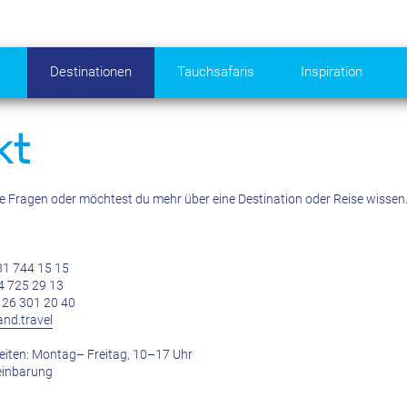
Destinationen
Tauchsafaris
Inspiration
kt
e Fragen oder möchtest du mehr über eine Destination oder Reise wissen. 
31 744 15 15
4 725 29 13
26 301 20 40
nd.travel
eiten: Montag– Freitag, 10–17 Uhr
einbarung