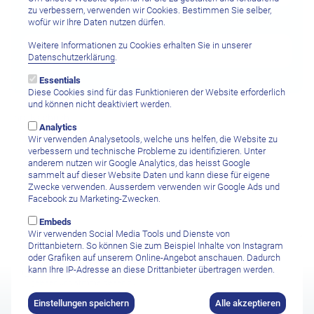
zu verbessern, verwenden wir Cookies. Bestimmen Sie selber,
wofür wir Ihre Daten nutzen dürfen.
Gewünschte Aufenthaltsdauer
Weitere Informationen zu Cookies erhalten Sie in unserer
Datenschutzerklärung
.
Essentials
Diese Cookies sind für das Funktionieren der Website erforderlich
und können nicht deaktiviert werden.
Ihre Nachricht
Analytics
Wir verwenden Analysetools, welche uns helfen, die Website zu
verbessern und technische Probleme zu identifizieren. Unter
anderem nutzen wir Google Analytics, das heisst Google
sammelt auf dieser Website Daten und kann diese für eigene
Zwecke verwenden. Ausserdem verwenden wir Google Ads und
Facebook zu Marketing-Zwecken.
Embeds
Wir verwenden Social Media Tools und Dienste von
Drittanbietern. So können Sie zum Beispiel Inhalte von Instagram
oder Grafiken auf unserem Online-Angebot anschauen. Dadurch
kann Ihre IP-Adresse an diese Drittanbieter übertragen werden.
Ich habe die
Datenschutzbestimmungen sowie den Haftungsausschluss
gelesen und stimme diesen zu.
Einstellungen speichern
Alle akzeptieren