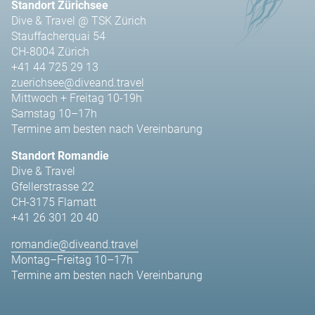
Standort Zürichsee
Dive & Travel @ TSK Zürich
Stauffacherquai 54
CH-8004 Zürich
+41 44 725 29 13
zuerichsee@diveand.travel
Mittwoch + Freitag 10-19h
Samstag 10–17h
Termine am besten nach Vereinbarung
Standort Romandie
Dive & Travel
Gfellerstrasse 22
CH-3175 Flamatt
+41 26 301 20 40
romandie@diveand.travel
Montag–Freitag 10–17h
Termine am besten nach Vereinbarung