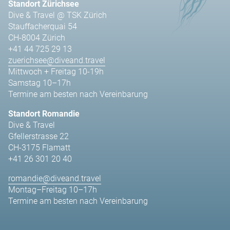
Standort Zürichsee
Dive & Travel @ TSK Zürich
Stauffacherquai 54
CH-8004 Zürich
+41 44 725 29 13
zuerichsee@diveand.travel
Mittwoch + Freitag 10-19h
Samstag 10–17h
Termine am besten nach Vereinbarung
Standort Romandie
Dive & Travel
Gfellerstrasse 22
CH-3175 Flamatt
+41 26 301 20 40
romandie@diveand.travel
Montag–Freitag 10–17h
Termine am besten nach Vereinbarung