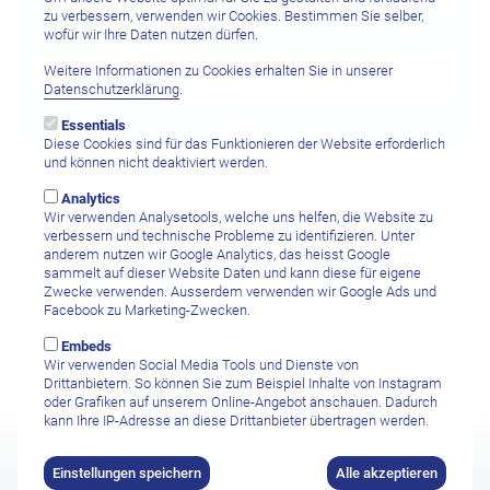
zu verbessern, verwenden wir Cookies. Bestimmen Sie selber,
wofür wir Ihre Daten nutzen dürfen.
Gewünschte Aufenthaltsdauer
Weitere Informationen zu Cookies erhalten Sie in unserer
Datenschutzerklärung
.
Essentials
Diese Cookies sind für das Funktionieren der Website erforderlich
und können nicht deaktiviert werden.
Ihre Nachricht
Analytics
Wir verwenden Analysetools, welche uns helfen, die Website zu
verbessern und technische Probleme zu identifizieren. Unter
anderem nutzen wir Google Analytics, das heisst Google
sammelt auf dieser Website Daten und kann diese für eigene
Zwecke verwenden. Ausserdem verwenden wir Google Ads und
Facebook zu Marketing-Zwecken.
Embeds
Wir verwenden Social Media Tools und Dienste von
Drittanbietern. So können Sie zum Beispiel Inhalte von Instagram
oder Grafiken auf unserem Online-Angebot anschauen. Dadurch
kann Ihre IP-Adresse an diese Drittanbieter übertragen werden.
Ich habe die
Datenschutzbestimmungen sowie den Haftungsausschluss
gelesen und stimme diesen zu.
Einstellungen speichern
Alle akzeptieren